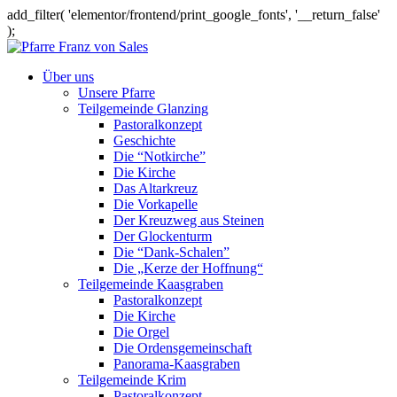
add_filter( 'elementor/frontend/print_google_fonts', '__return_false'
);
Über uns
Unsere Pfarre
Teilgemeinde Glanzing
Pastoralkonzept
Geschichte
Die “Notkirche”
Die Kirche
Das Altarkreuz
Die Vorkapelle
Der Kreuzweg aus Steinen
Der Glockenturm
Die “Dank-Schalen”
Die „Kerze der Hoffnung“
Teilgemeinde Kaasgraben
Pastoralkonzept
Die Kirche
Die Orgel
Die Ordensgemeinschaft
Panorama-Kaasgraben
Teilgemeinde Krim
Pastoralkonzept