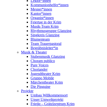
Lektor*innen
Kommunionhelfer*innen
Mesner*innen
Kantor*innen
Organist*innen
Feiertag in der Krim
Musik-Team Krim
Rhythmusgruppe Glanzing
Singkreis Glanzing
Blumenteam
Team Trauerpastoral
Begräbnisleiter*in
Musik & Theater
Stubenmusik Glanzing
Choram publico
Pure Voices
Choriander
Jugendtheater Krim
Gruppo Mobile
Märchentheater Krim
Die Pinguine
Projekte
Umbau Willkommensort
Unser Umweltprojekt
Friedα – Grätzlzentrum Krim