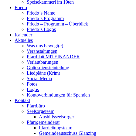
Speisekammerl im 19ten
Friedα
Friedα’s Name
Friedα’s Programm
Friedα – Programm – Überblick
Friedα’s Logos
Kalender
Aktuelles
Was uns bewegt(e)
Veranstaltungen
Pfarrblatt MITEINANDER
Verlautbarungen
Gottesdiensteinteilung
Liedpläne (Krim)
Social Media
Fotos
Logos
Kontoverbindungen für Spenden
Kontakt
Pfarrbüro
Seelsorgeteam
Aushilfsseelsorger
Pfarrgemeinderat
Pfarrleitungsteam
Gemeindeausschuss Glanzing