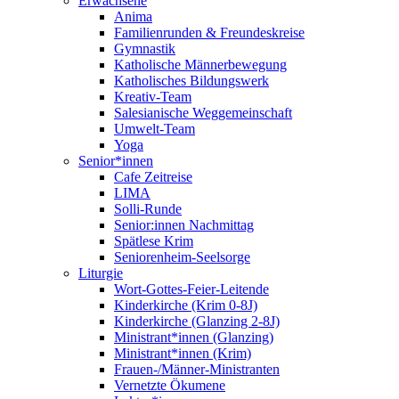
Erwachsene
Anima
Familienrunden & Freundeskreise
Gymnastik
Katholische Männerbewegung
Katholisches Bildungswerk
Kreativ-Team
Salesianische Weggemeinschaft
Umwelt-Team
Yoga
Senior*innen
Cafe Zeitreise
LIMA
Solli-Runde
Senior:innen Nachmittag
Spätlese Krim
Seniorenheim-Seelsorge
Liturgie
Wort-Gottes-Feier-Leitende
Kinderkirche (Krim 0-8J)
Kinderkirche (Glanzing 2-8J)
Ministrant*innen (Glanzing)
Ministrant*innen (Krim)
Frauen-/Männer-Ministranten
Vernetzte Ökumene