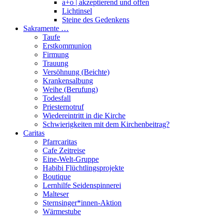
a+o | akzeptierend und offen
Lichtinsel
Steine des Gedenkens
Sakramente …
Taufe
Erstkommunion
Firmung
Trauung
Versöhnung (Beichte)
Krankensalbung
Weihe (Berufung)
Todesfall
Priesternotruf
Wiedereintritt in die Kirche
Schwierigkeiten mit dem Kirchenbeitrag?
Caritas
Pfarrcaritas
Cafe Zeitreise
Eine-Welt-Gruppe
Habibi Flüchtlingsprojekte
Boutique
Lernhilfe Seidenspinnerei
Malteser
Sternsinger*innen-Aktion
Wärmestube