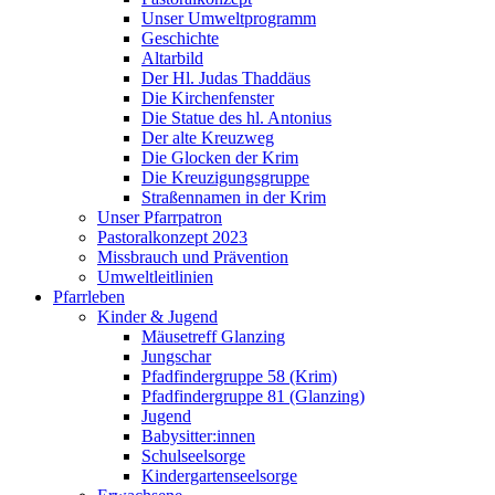
Unser Umweltprogramm
Geschichte
Altarbild
Der Hl. Judas Thaddäus
Die Kirchenfenster
Die Statue des hl. Antonius
Der alte Kreuzweg
Die Glocken der Krim
Die Kreuzigungsgruppe
Straßennamen in der Krim
Unser Pfarrpatron
Pastoralkonzept 2023
Missbrauch und Prävention
Umweltleitlinien
Pfarrleben
Kinder & Jugend
Mäusetreff Glanzing
Jungschar
Pfadfindergruppe 58 (Krim)
Pfadfindergruppe 81 (Glanzing)
Jugend
Babysitter:innen
Schulseelsorge
Kindergartenseelsorge