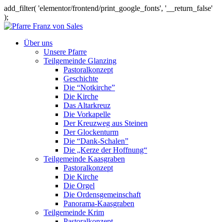
add_filter( 'elementor/frontend/print_google_fonts', '__return_false'
);
Über uns
Unsere Pfarre
Teilgemeinde Glanzing
Pastoralkonzept
Geschichte
Die “Notkirche”
Die Kirche
Das Altarkreuz
Die Vorkapelle
Der Kreuzweg aus Steinen
Der Glockenturm
Die “Dank-Schalen”
Die „Kerze der Hoffnung“
Teilgemeinde Kaasgraben
Pastoralkonzept
Die Kirche
Die Orgel
Die Ordensgemeinschaft
Panorama-Kaasgraben
Teilgemeinde Krim
Pastoralkonzept