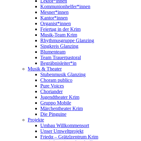
Lektor*innen
Kommunionhelfer*innen
Mesner*innen
Kantor*innen
Organist*innen
Feiertag in der Krim
Musik-Team Krim
Rhythmusgruppe Glanzing
Singkreis Glanzing
Blumenteam
Team Trauerpastoral
Begräbnisleiter*in
Musik & Theater
Stubenmusik Glanzing
Choram publico
Pure Voices
Choriander
Jugendtheater Krim
Gruppo Mobile
Märchentheater Krim
Die Pinguine
Projekte
Umbau Willkommensort
Unser Umweltprojekt
Friedα – Grätzlzentrum Krim