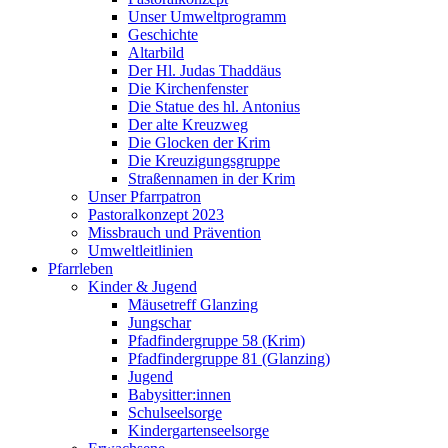
Unser Umweltprogramm
Geschichte
Altarbild
Der Hl. Judas Thaddäus
Die Kirchenfenster
Die Statue des hl. Antonius
Der alte Kreuzweg
Die Glocken der Krim
Die Kreuzigungsgruppe
Straßennamen in der Krim
Unser Pfarrpatron
Pastoralkonzept 2023
Missbrauch und Prävention
Umweltleitlinien
Pfarrleben
Kinder & Jugend
Mäusetreff Glanzing
Jungschar
Pfadfindergruppe 58 (Krim)
Pfadfindergruppe 81 (Glanzing)
Jugend
Babysitter:innen
Schulseelsorge
Kindergartenseelsorge