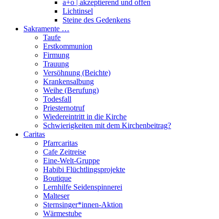
a+o | akzeptierend und offen
Lichtinsel
Steine des Gedenkens
Sakramente …
Taufe
Erstkommunion
Firmung
Trauung
Versöhnung (Beichte)
Krankensalbung
Weihe (Berufung)
Todesfall
Priesternotruf
Wiedereintritt in die Kirche
Schwierigkeiten mit dem Kirchenbeitrag?
Caritas
Pfarrcaritas
Cafe Zeitreise
Eine-Welt-Gruppe
Habibi Flüchtlingsprojekte
Boutique
Lernhilfe Seidenspinnerei
Malteser
Sternsinger*innen-Aktion
Wärmestube