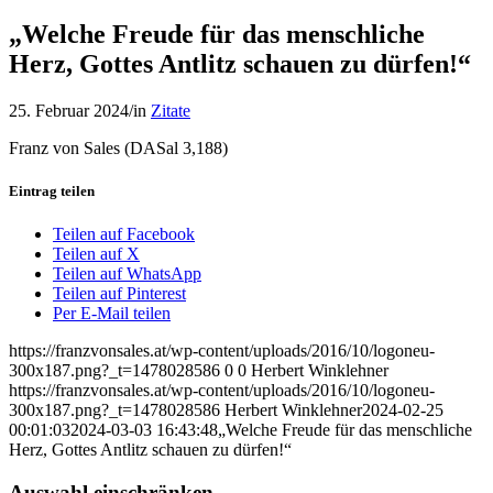
„Welche Freude für das menschliche
Herz, Gottes Antlitz schauen zu dürfen!“
25. Februar 2024
/
in
Zitate
Franz von Sales (DASal 3,188)
Eintrag teilen
Teilen auf Facebook
Teilen auf X
Teilen auf WhatsApp
Teilen auf Pinterest
Per E-Mail teilen
https://franzvonsales.at/wp-content/uploads/2016/10/logoneu-
300x187.png?_t=1478028586
0
0
Herbert Winklehner
https://franzvonsales.at/wp-content/uploads/2016/10/logoneu-
300x187.png?_t=1478028586
Herbert Winklehner
2024-02-25
00:01:03
2024-03-03 16:43:48
„Welche Freude für das menschliche
Herz, Gottes Antlitz schauen zu dürfen!“
Auswahl einschränken