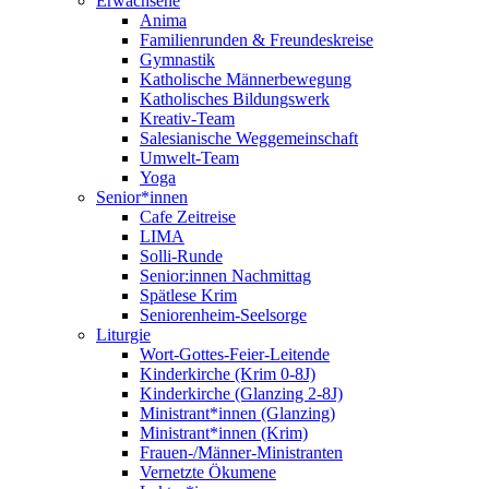
Erwachsene
Anima
Familienrunden & Freundeskreise
Gymnastik
Katholische Männerbewegung
Katholisches Bildungswerk
Kreativ-Team
Salesianische Weggemeinschaft
Umwelt-Team
Yoga
Senior*innen
Cafe Zeitreise
LIMA
Solli-Runde
Senior:innen Nachmittag
Spätlese Krim
Seniorenheim-Seelsorge
Liturgie
Wort-Gottes-Feier-Leitende
Kinderkirche (Krim 0-8J)
Kinderkirche (Glanzing 2-8J)
Ministrant*innen (Glanzing)
Ministrant*innen (Krim)
Frauen-/Männer-Ministranten
Vernetzte Ökumene