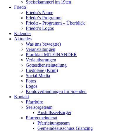
Speisekammerl im 19ten
Friedα
Friedα’s Name
Friedα’s Programm
Friedα – Programm – Überblick
Friedα’s Logos
Kalender
Aktuelles
Was uns bewegt(e)
Veranstaltungen
Pfarrblatt MITEINANDER
Verlautbarungen
Gottesdiensteinteilung
Liedpläne (Krim)
Social Media
Fotos
Logos
Kontoverbindungen für Spenden
Kontakt
Pfarrbüro
Seelsorgeteam
Aushilfsseelsorger
Pfarrgemeinderat
Pfarrleitungsteam
Gemeindeausschuss Glanzing