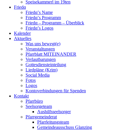
Speisekammerl im 19ten
Friedα
Friedα’s Name
Friedα’s Programm
Friedα – Programm – Überblick
Friedα’s Logos
Kalender
Aktuelles
Was uns bewegt(e)
Veranstaltungen
Pfarrblatt MITEINANDER
Verlautbarungen
Gottesdiensteinteilung
Liedpläne (Krim)
Social Media
Fotos
Logos
Kontoverbindungen für Spenden
Kontakt
Pfarrbüro
Seelsorgeteam
Aushilfsseelsorger
Pfarrgemeinderat
Pfarrleitungsteam
Gemeindeausschuss Glanzing