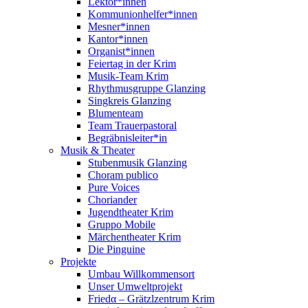
Lektor*innen
Kommunionhelfer*innen
Mesner*innen
Kantor*innen
Organist*innen
Feiertag in der Krim
Musik-Team Krim
Rhythmusgruppe Glanzing
Singkreis Glanzing
Blumenteam
Team Trauerpastoral
Begräbnisleiter*in
Musik & Theater
Stubenmusik Glanzing
Choram publico
Pure Voices
Choriander
Jugendtheater Krim
Gruppo Mobile
Märchentheater Krim
Die Pinguine
Projekte
Umbau Willkommensort
Unser Umweltprojekt
Friedα – Grätzlzentrum Krim