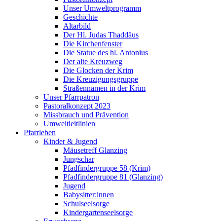
Unser Umweltprogramm
Geschichte
Altarbild
Der Hl. Judas Thaddäus
Die Kirchenfenster
Die Statue des hl. Antonius
Der alte Kreuzweg
Die Glocken der Krim
Die Kreuzigungsgruppe
Straßennamen in der Krim
Unser Pfarrpatron
Pastoralkonzept 2023
Missbrauch und Prävention
Umweltleitlinien
Pfarrleben
Kinder & Jugend
Mäusetreff Glanzing
Jungschar
Pfadfindergruppe 58 (Krim)
Pfadfindergruppe 81 (Glanzing)
Jugend
Babysitter:innen
Schulseelsorge
Kindergartenseelsorge