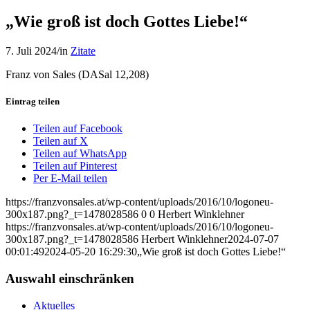
„Wie groß ist doch Gottes Liebe!“
7. Juli 2024
/
in
Zitate
Franz von Sales (DASal 12,208)
Eintrag teilen
Teilen auf Facebook
Teilen auf X
Teilen auf WhatsApp
Teilen auf Pinterest
Per E-Mail teilen
https://franzvonsales.at/wp-content/uploads/2016/10/logoneu-
300x187.png?_t=1478028586
0
0
Herbert Winklehner
https://franzvonsales.at/wp-content/uploads/2016/10/logoneu-
300x187.png?_t=1478028586
Herbert Winklehner
2024-07-07
00:01:49
2024-05-20 16:29:30
„Wie groß ist doch Gottes Liebe!“
Auswahl einschränken
Aktuelles