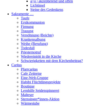
a+o | akzeptierend und offen
Lichtinsel
Steine des Gedenkens
Sakramente …
Taufe
Erstkommunion
Firmung
Trauung
Versöhnung (Beichte)
Krankensalbung
Weihe (Berufung)
Todesfall
Priesternotruf
Wiedereintritt in die Kirche
Schwierigkeiten mit dem Kirchenbeitrag?
Caritas
Pfarrcaritas
Cafe Zeitreise
Eine-Welt-Gruppe
Habibi Flüchtlingsprojekte
Boutique
Lernhilfe Seidenspinnerei
Malteser
Sternsinger*innen-Aktion
Wärmestube