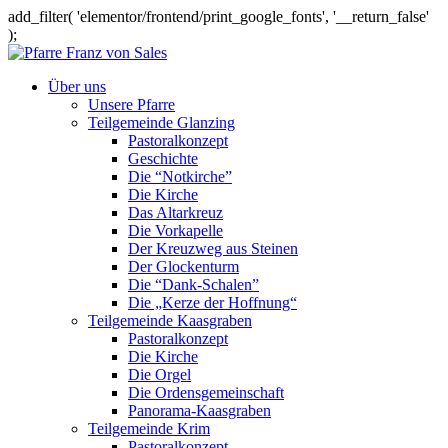
add_filter( 'elementor/frontend/print_google_fonts', '__return_false'
);
Über uns
Unsere Pfarre
Teilgemeinde Glanzing
Pastoralkonzept
Geschichte
Die “Notkirche”
Die Kirche
Das Altarkreuz
Die Vorkapelle
Der Kreuzweg aus Steinen
Der Glockenturm
Die “Dank-Schalen”
Die „Kerze der Hoffnung“
Teilgemeinde Kaasgraben
Pastoralkonzept
Die Kirche
Die Orgel
Die Ordensgemeinschaft
Panorama-Kaasgraben
Teilgemeinde Krim
Pastoralkonzept