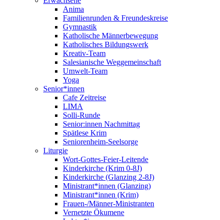
Erwachsene
Anima
Familienrunden & Freundeskreise
Gymnastik
Katholische Männerbewegung
Katholisches Bildungswerk
Kreativ-Team
Salesianische Weggemeinschaft
Umwelt-Team
Yoga
Senior*innen
Cafe Zeitreise
LIMA
Solli-Runde
Senior:innen Nachmittag
Spätlese Krim
Seniorenheim-Seelsorge
Liturgie
Wort-Gottes-Feier-Leitende
Kinderkirche (Krim 0-8J)
Kinderkirche (Glanzing 2-8J)
Ministrant*innen (Glanzing)
Ministrant*innen (Krim)
Frauen-/Männer-Ministranten
Vernetzte Ökumene