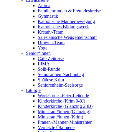
Erwachsene
Anima
Familienrunden & Freundeskreise
Gymnastik
Katholische Männerbewegung
Katholisches Bildungswerk
Kreativ-Team
Salesianische Weggemeinschaft
Umwelt-Team
Yoga
Senior*innen
Cafe Zeitreise
LIMA
Solli-Runde
Senior:innen Nachmittag
Spätlese Krim
Seniorenheim-Seelsorge
Liturgie
Wort-Gottes-Feier-Leitende
Kinderkirche (Krim 0-8J)
Kinderkirche (Glanzing 2-8J)
Ministrant*innen (Glanzing)
Ministrant*innen (Krim)
Frauen-/Männer-Ministranten
Vernetzte Ökumene