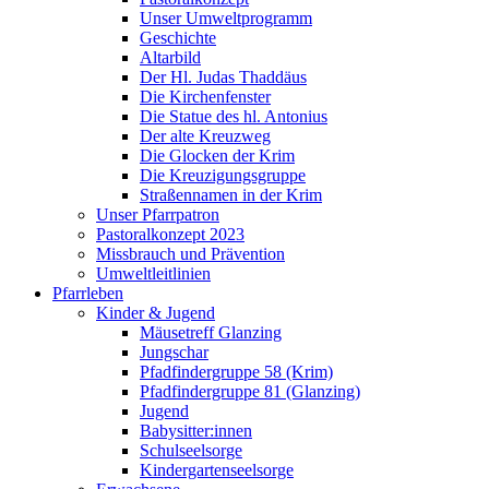
Unser Umweltprogramm
Geschichte
Altarbild
Der Hl. Judas Thaddäus
Die Kirchenfenster
Die Statue des hl. Antonius
Der alte Kreuzweg
Die Glocken der Krim
Die Kreuzigungsgruppe
Straßennamen in der Krim
Unser Pfarrpatron
Pastoralkonzept 2023
Missbrauch und Prävention
Umweltleitlinien
Pfarrleben
Kinder & Jugend
Mäusetreff Glanzing
Jungschar
Pfadfindergruppe 58 (Krim)
Pfadfindergruppe 81 (Glanzing)
Jugend
Babysitter:innen
Schulseelsorge
Kindergartenseelsorge