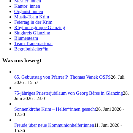
Mesner_innen
Kantor_innen
Organist_innen
Musik-Team Krim
Feiertag in der Krim
Rhythmusgruppe Glanzing
Singkreis Glanzing
Blumenteam
Team Trauerpastoral
Begräbnisleiter*in
Was uns bewegt
65. Geburtstag von Pfarrer P. Thomas Vanek OSFS
26. Juli
2026 - 15.57
75-jähriges Priesterjubiläum von Georg Béres in Glanzing
28.
Juni 2026 - 23.01
Sonnenkirche Krim – Helfer*innen gesucht
26. Juni 2026 -
12.20
Freude über neue Kommunionhelfer:innen
11. Juni 2026 -
15.36