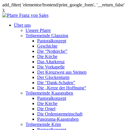
add_filter( 'elementor/frontend/print_google_fonts', '__return_false'
);
Über uns
Unsere Pfarre
Teilgemeinde Glanzing
Pastoralkonzept
Geschichte
Die “Notkirche”
Die Kirche
Das Altarkreuz
Die Vorkapelle
Der Kreuzweg aus Steinen
Der Glockenturm
Die “Dank-Schalen”
Die „Kerze der Hoffnung“
Teilgemeinde Kaasgraben
Pastoralkonzept
Die Kirche
Die Orgel
Die Ordensgemeinschaft
Panorama-Kaasgraben
Teilgemeinde Krim
Pastoralkonzept