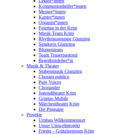
Lektor*innen
Kommunionhelfer*innen
Mesner*innen
Kantor*innen
Organist*innen
Feiertag in der Krim
Musik-Team Krim
Rhythmusgruppe Glanzing
Singkreis Glanzing
Blumenteam
Team Trauerpastoral
Begräbnisleiter*in
Musik & Theater
Stubenmusik Glanzing
Choram publico
Pure Voices
Choriander
Jugendtheater Krim
Gruppo Mobile
Märchentheater Krim
Die Pinguine
Projekte
Umbau Willkommensort
Unser Umweltprojekt
Friedα – Grätzlzentrum Krim