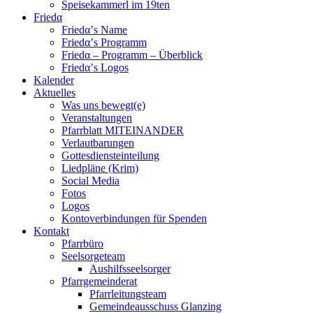
Speisekammerl im 19ten
Friedα
Friedα’s Name
Friedα’s Programm
Friedα – Programm – Überblick
Friedα’s Logos
Kalender
Aktuelles
Was uns bewegt(e)
Veranstaltungen
Pfarrblatt MITEINANDER
Verlautbarungen
Gottesdiensteinteilung
Liedpläne (Krim)
Social Media
Fotos
Logos
Kontoverbindungen für Spenden
Kontakt
Pfarrbüro
Seelsorgeteam
Aushilfsseelsorger
Pfarrgemeinderat
Pfarrleitungsteam
Gemeindeausschuss Glanzing