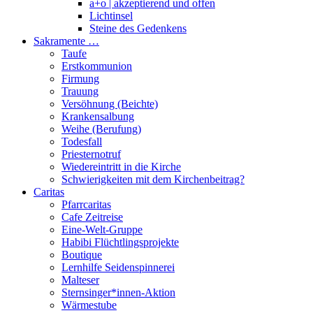
a+o | akzeptierend und offen
Lichtinsel
Steine des Gedenkens
Sakramente …
Taufe
Erstkommunion
Firmung
Trauung
Versöhnung (Beichte)
Krankensalbung
Weihe (Berufung)
Todesfall
Priesternotruf
Wiedereintritt in die Kirche
Schwierigkeiten mit dem Kirchenbeitrag?
Caritas
Pfarrcaritas
Cafe Zeitreise
Eine-Welt-Gruppe
Habibi Flüchtlingsprojekte
Boutique
Lernhilfe Seidenspinnerei
Malteser
Sternsinger*innen-Aktion
Wärmestube