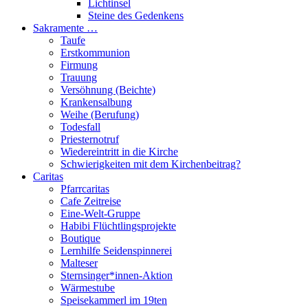
Lichtinsel
Steine des Gedenkens
Sakramente …
Taufe
Erstkommunion
Firmung
Trauung
Versöhnung (Beichte)
Krankensalbung
Weihe (Berufung)
Todesfall
Priesternotruf
Wiedereintritt in die Kirche
Schwierigkeiten mit dem Kirchenbeitrag?
Caritas
Pfarrcaritas
Cafe Zeitreise
Eine-Welt-Gruppe
Habibi Flüchtlingsprojekte
Boutique
Lernhilfe Seidenspinnerei
Malteser
Sternsinger*innen-Aktion
Wärmestube
Speisekammerl im 19ten