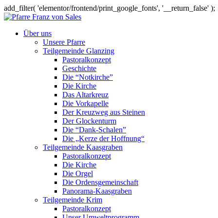
add_filter( 'elementor/frontend/print_google_fonts', '__return_false' );
Über uns
Unsere Pfarre
Teilgemeinde Glanzing
Pastoralkonzept
Geschichte
Die “Notkirche”
Die Kirche
Das Altarkreuz
Die Vorkapelle
Der Kreuzweg aus Steinen
Der Glockenturm
Die “Dank-Schalen”
Die „Kerze der Hoffnung“
Teilgemeinde Kaasgraben
Pastoralkonzept
Die Kirche
Die Orgel
Die Ordensgemeinschaft
Panorama-Kaasgraben
Teilgemeinde Krim
Pastoralkonzept
Unser Umweltprogramm