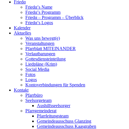
Friedα
Friedα’s Name
Friedα’s Programm
Friedα – Programm – Überblick
Friedα’s Logos
Kalender
Aktuelles
Was uns bewegt(e)
Veranstaltungen
Pfarrblatt MITEINANDER
Verlautbarungen
Gottesdiensteinteilung
Liedpläne (Krim)
Social Media
Fotos
Logos
Kontoverbindungen für Spenden
Kontakt
Pfarrbüro
Seelsorgeteam
Aushilfsseelsorger
Pfarrgemeinderat
Pfarrleitungsteam
Gemeindeausschuss Glanzing
Gemeindeausschuss Kaasgraben