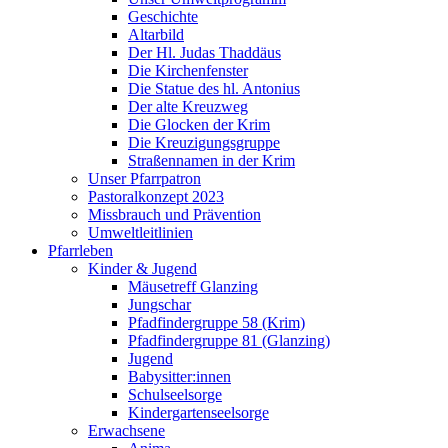
Geschichte
Altarbild
Der Hl. Judas Thaddäus
Die Kirchenfenster
Die Statue des hl. Antonius
Der alte Kreuzweg
Die Glocken der Krim
Die Kreuzigungsgruppe
Straßennamen in der Krim
Unser Pfarrpatron
Pastoralkonzept 2023
Missbrauch und Prävention
Umweltleitlinien
Pfarrleben
Kinder & Jugend
Mäusetreff Glanzing
Jungschar
Pfadfindergruppe 58 (Krim)
Pfadfindergruppe 81 (Glanzing)
Jugend
Babysitter:innen
Schulseelsorge
Kindergartenseelsorge
Erwachsene