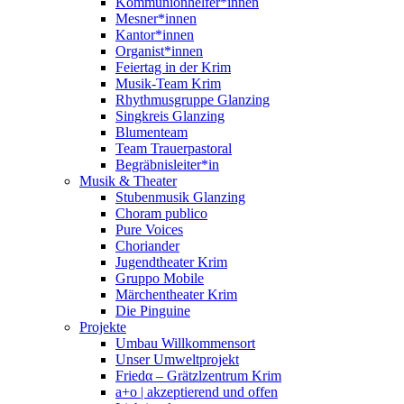
Kommunionhelfer*innen
Mesner*innen
Kantor*innen
Organist*innen
Feiertag in der Krim
Musik-Team Krim
Rhythmusgruppe Glanzing
Singkreis Glanzing
Blumenteam
Team Trauerpastoral
Begräbnisleiter*in
Musik & Theater
Stubenmusik Glanzing
Choram publico
Pure Voices
Choriander
Jugendtheater Krim
Gruppo Mobile
Märchentheater Krim
Die Pinguine
Projekte
Umbau Willkommensort
Unser Umweltprojekt
Friedα – Grätzlzentrum Krim
a+o | akzeptierend und offen