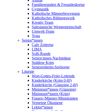
Anima
Familienrunden & Freundeskreise
Gymnastik
Katholische Männerbewegung
Katholisches Bildungswerk
Kreativ-Team
Salesianische Weggemeinschaft
Umwelt-Team
Yoga
Senior*innen
Cafe Zeitreise
LIMA
Solli-Runde
Senior:innen Nachmittag
Spätlese Krim
Seniorenheim-Seelsorge
Liturgie
Wort-Gottes-Feier-Leitende
Kinderkirche (Krim 0-8J)
Kinderkirche (Glanzing 2-8J)
Ministrant*innen (Glanzing)
Ministrant*innen (Krim)
Frauen-/Männer-Ministranten
Vernetzte Ökumene
Lektor*innen