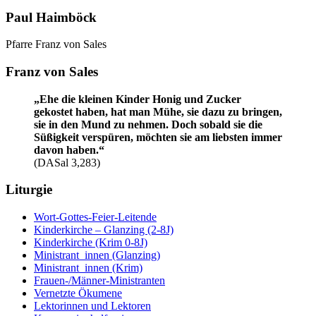
Paul Haimböck
Pfarre Franz von Sales
Franz von Sales
„Ehe die kleinen Kinder Honig und Zucker
gekostet haben, hat man Mühe, sie dazu zu bringen,
sie in den Mund zu nehmen. Doch sobald sie die
Süßigkeit verspüren, möchten sie am liebsten immer
davon haben.“
(DASal 3,283)
Liturgie
Wort-Gottes-Feier-Leitende
Kinderkirche – Glanzing (2-8J)
Kinderkirche (Krim 0-8J)
Ministrant_innen (Glanzing)
Ministrant_innen (Krim)
Frauen-/Männer-Ministranten
Vernetzte Ökumene
Lektorinnen und Lektoren