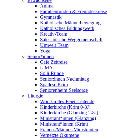
Erwachsene
Anima
Familienrunden & Freundeskreise
Gymnastik
Katholische Männerbewegung
Katholisches Bildungswerk
Kreativ-Team
Salesianische Weggemeinschaft
Umwelt-Team
Yoga
Senior*innen
Cafe Zeitreise
LIMA
Solli-Runde
Senior:innen Nachmittag
Spätlese Krim
Seniorenheim-Seelsorge
Liturgie
Wort-Gottes-Feier-Leitende
Kinderkirche (Krim 0-8J)
Kinderkirche (Glanzing 2-8J)
Ministrant*innen (Glanzing)
Ministrant*innen (Krim)
Frauen-/Männer-Ministranten
Vernetzte Ökumene