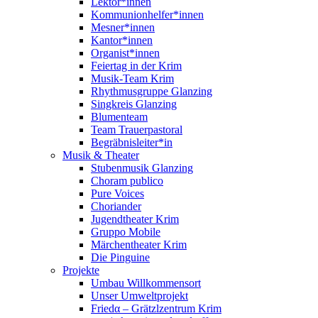
Lektor*innen
Kommunionhelfer*innen
Mesner*innen
Kantor*innen
Organist*innen
Feiertag in der Krim
Musik-Team Krim
Rhythmusgruppe Glanzing
Singkreis Glanzing
Blumenteam
Team Trauerpastoral
Begräbnisleiter*in
Musik & Theater
Stubenmusik Glanzing
Choram publico
Pure Voices
Choriander
Jugendtheater Krim
Gruppo Mobile
Märchentheater Krim
Die Pinguine
Projekte
Umbau Willkommensort
Unser Umweltprojekt
Friedα – Grätzlzentrum Krim