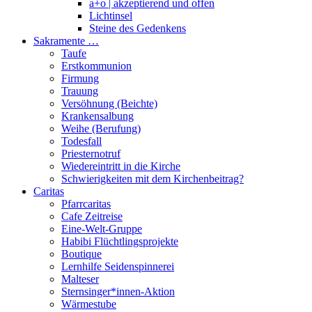
a+o | akzeptierend und offen
Lichtinsel
Steine des Gedenkens
Sakramente …
Taufe
Erstkommunion
Firmung
Trauung
Versöhnung (Beichte)
Krankensalbung
Weihe (Berufung)
Todesfall
Priesternotruf
Wiedereintritt in die Kirche
Schwierigkeiten mit dem Kirchenbeitrag?
Caritas
Pfarrcaritas
Cafe Zeitreise
Eine-Welt-Gruppe
Habibi Flüchtlingsprojekte
Boutique
Lernhilfe Seidenspinnerei
Malteser
Sternsinger*innen-Aktion
Wärmestube