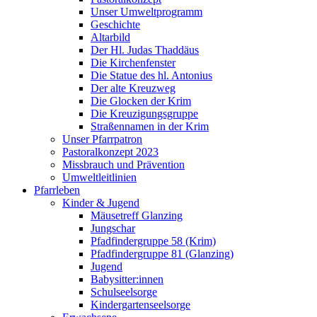
Unser Umweltprogramm
Geschichte
Altarbild
Der Hl. Judas Thaddäus
Die Kirchenfenster
Die Statue des hl. Antonius
Der alte Kreuzweg
Die Glocken der Krim
Die Kreuzigungsgruppe
Straßennamen in der Krim
Unser Pfarrpatron
Pastoralkonzept 2023
Missbrauch und Prävention
Umweltleitlinien
Pfarrleben
Kinder & Jugend
Mäusetreff Glanzing
Jungschar
Pfadfindergruppe 58 (Krim)
Pfadfindergruppe 81 (Glanzing)
Jugend
Babysitter:innen
Schulseelsorge
Kindergartenseelsorge