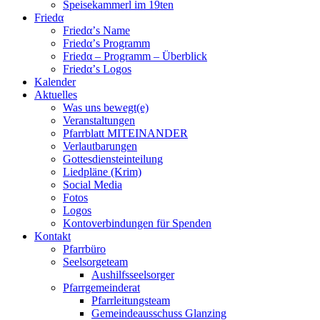
Speisekammerl im 19ten
Friedα
Friedα’s Name
Friedα’s Programm
Friedα – Programm – Überblick
Friedα’s Logos
Kalender
Aktuelles
Was uns bewegt(e)
Veranstaltungen
Pfarrblatt MITEINANDER
Verlautbarungen
Gottesdiensteinteilung
Liedpläne (Krim)
Social Media
Fotos
Logos
Kontoverbindungen für Spenden
Kontakt
Pfarrbüro
Seelsorgeteam
Aushilfsseelsorger
Pfarrgemeinderat
Pfarrleitungsteam
Gemeindeausschuss Glanzing