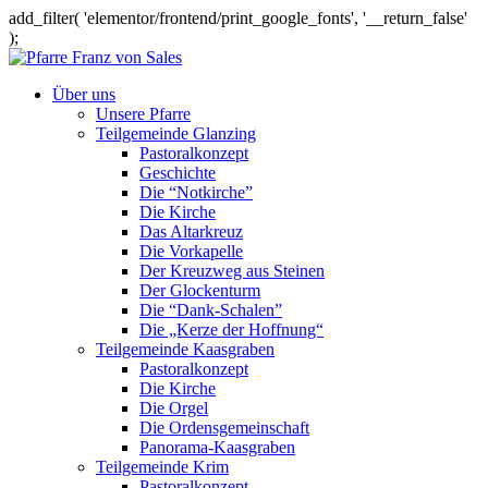
add_filter( 'elementor/frontend/print_google_fonts', '__return_false'
);
Über uns
Unsere Pfarre
Teilgemeinde Glanzing
Pastoralkonzept
Geschichte
Die “Notkirche”
Die Kirche
Das Altarkreuz
Die Vorkapelle
Der Kreuzweg aus Steinen
Der Glockenturm
Die “Dank-Schalen”
Die „Kerze der Hoffnung“
Teilgemeinde Kaasgraben
Pastoralkonzept
Die Kirche
Die Orgel
Die Ordensgemeinschaft
Panorama-Kaasgraben
Teilgemeinde Krim
Pastoralkonzept