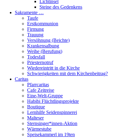
Lichtinsel
Steine des Gedenkens
Sakramente …
Taufe
Erstkommunion
Firmung
Trauung
Versöhnung (Beichte)
Krankensalbung
Weihe (Berufung)
Todesfall
Priesternotruf
Wiedereintritt in die Kirche
Schwierigkeiten mit dem Kirchenbeitrag?
Caritas
Pfarrcaritas
Cafe Zeitreise
Eine-Welt-Gruppe
Habibi Flüchtlingsprojekte
Boutique
Lernhilfe Seidenspinnerei
Malteser
Sternsinger*innen-Aktion
Wärmestube
Speisekammerl im 19ten