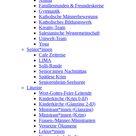
Anima
Familienrunden & Freundeskreise
Gymnastik
Katholische Männerbewegung
Katholisches Bildungswerk
Kreativ-Team
Salesianische Weggemeinschaft
Umwelt-Team
Yoga
Senior*innen
Cafe Zeitreise
LIMA
Solli-Runde
Senior:innen Nachmittag
Spätlese Krim
Seniorenheim-Seelsorge
Liturgie
Wort-Gottes-Feier-Leitende
Kinderkirche (Krim 0-8J)
Kinderkirche (Glanzing 2-8J)
Ministrant*innen (Glanzing)
Ministrant*innen (Krim)
Frauen-/Männer-Ministranten
Vernetzte Ökumene
Lektor*innen