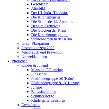
Geschichte
Altarbild
Der Hl. Judas Thaddäus
Die Kirchenfenster
Die Statue des hl. Antonius
Der alte Kreuzweg
Die Glocken der Krim
Die Kreuzigungsgruppe
Straßennamen in der Krim
Unser Pfarrpatron
Pastoralkonzept 2023
Missbrauch und Prävention
Umweltleitlinien
Pfarrleben
Kinder & Jugend
Mäusetreff Glanzing
Jungschar
Pfadfindergruppe 58 (Krim)
Pfadfindergruppe 81 (Glanzing)
Jugend
Babysitter:innen
Schulseelsorge
Kindergartenseelsorge
Erwachsene