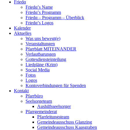
Friedα
Friedα’s Name
Friedα’s Programm
Friedα – Programm – Überblick
Friedα’s Logos
Kalender
Aktuelles
Was uns bewegt(e)
Veranstaltungen
Pfarrblatt MITEINANDER
Verlautbarungen
Gottesdiensteinteilung
Liedpläne (Krim)
Social Media
Fotos
Logos
Kontoverbindungen für Spenden
Kontakt
Pfarrbüro
Seelsorgeteam
Aushilfsseelsorger
Pfarrgemeinderat
Pfarrleitungsteam
Gemeindeausschuss Glanzing
Gemeindeausschuss Kaasgraben