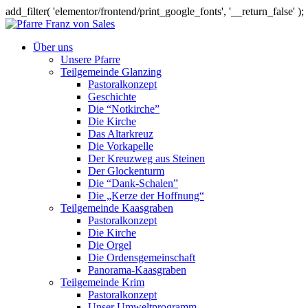
add_filter( 'elementor/frontend/print_google_fonts', '__return_false' );
Über uns
Unsere Pfarre
Teilgemeinde Glanzing
Pastoralkonzept
Geschichte
Die “Notkirche”
Die Kirche
Das Altarkreuz
Die Vorkapelle
Der Kreuzweg aus Steinen
Der Glockenturm
Die “Dank-Schalen”
Die „Kerze der Hoffnung“
Teilgemeinde Kaasgraben
Pastoralkonzept
Die Kirche
Die Orgel
Die Ordensgemeinschaft
Panorama-Kaasgraben
Teilgemeinde Krim
Pastoralkonzept
Unser Umweltprogramm