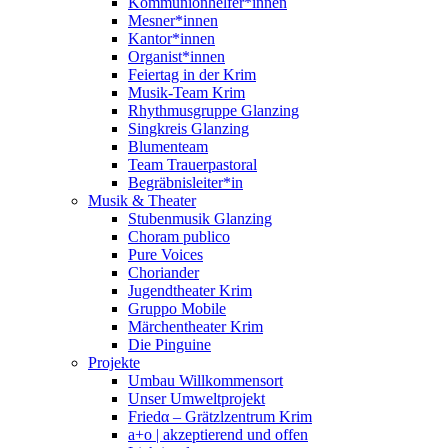
Kommunionhelfer*innen
Mesner*innen
Kantor*innen
Organist*innen
Feiertag in der Krim
Musik-Team Krim
Rhythmusgruppe Glanzing
Singkreis Glanzing
Blumenteam
Team Trauerpastoral
Begräbnisleiter*in
Musik & Theater
Stubenmusik Glanzing
Choram publico
Pure Voices
Choriander
Jugendtheater Krim
Gruppo Mobile
Märchentheater Krim
Die Pinguine
Projekte
Umbau Willkommensort
Unser Umweltprojekt
Friedα – Grätzlzentrum Krim
a+o | akzeptierend und offen