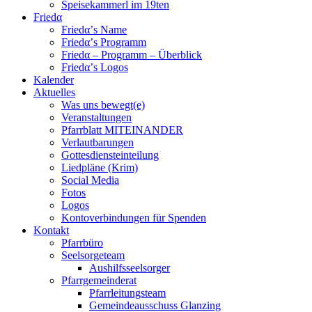
Speisekammerl im 19ten
Friedα
Friedα’s Name
Friedα’s Programm
Friedα – Programm – Überblick
Friedα’s Logos
Kalender
Aktuelles
Was uns bewegt(e)
Veranstaltungen
Pfarrblatt MITEINANDER
Verlautbarungen
Gottesdiensteinteilung
Liedpläne (Krim)
Social Media
Fotos
Logos
Kontoverbindungen für Spenden
Kontakt
Pfarrbüro
Seelsorgeteam
Aushilfsseelsorger
Pfarrgemeinderat
Pfarrleitungsteam
Gemeindeausschuss Glanzing