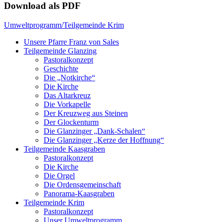
Download als PDF
Umweltprogramm/Teilgemeinde Krim
Unsere Pfarre Franz von Sales
Teilgemeinde Glanzing
Pastoralkonzept
Geschichte
Die „Notkirche“
Die Kirche
Das Altarkreuz
Die Vorkapelle
Der Kreuzweg aus Steinen
Der Glockenturm
Die Glanzinger „Dank-Schalen“
Die Glanzinger „Kerze der Hoffnung“
Teilgemeinde Kaasgraben
Pastoralkonzept
Die Kirche
Die Orgel
Die Ordensgemeinschaft
Panorama-Kaasgraben
Teilgemeinde Krim
Pastoralkonzept
Unser Umweltprogramm