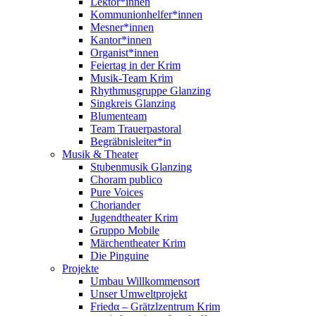
Lektor*innen
Kommunionhelfer*innen
Mesner*innen
Kantor*innen
Organist*innen
Feiertag in der Krim
Musik-Team Krim
Rhythmusgruppe Glanzing
Singkreis Glanzing
Blumenteam
Team Trauerpastoral
Begräbnisleiter*in
Musik & Theater
Stubenmusik Glanzing
Choram publico
Pure Voices
Choriander
Jugendtheater Krim
Gruppo Mobile
Märchentheater Krim
Die Pinguine
Projekte
Umbau Willkommensort
Unser Umweltprojekt
Friedα – Grätzlzentrum Krim