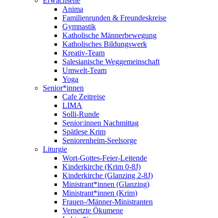
Erwachsene
Anima
Familienrunden & Freundeskreise
Gymnastik
Katholische Männerbewegung
Katholisches Bildungswerk
Kreativ-Team
Salesianische Weggemeinschaft
Umwelt-Team
Yoga
Senior*innen
Cafe Zeitreise
LIMA
Solli-Runde
Senior:innen Nachmittag
Spätlese Krim
Seniorenheim-Seelsorge
Liturgie
Wort-Gottes-Feier-Leitende
Kinderkirche (Krim 0-8J)
Kinderkirche (Glanzing 2-8J)
Ministrant*innen (Glanzing)
Ministrant*innen (Krim)
Frauen-/Männer-Ministranten
Vernetzte Ökumene