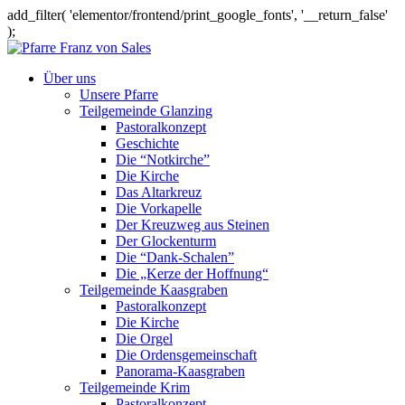
add_filter( 'elementor/frontend/print_google_fonts', '__return_false'
);
Über uns
Unsere Pfarre
Teilgemeinde Glanzing
Pastoralkonzept
Geschichte
Die “Notkirche”
Die Kirche
Das Altarkreuz
Die Vorkapelle
Der Kreuzweg aus Steinen
Der Glockenturm
Die “Dank-Schalen”
Die „Kerze der Hoffnung“
Teilgemeinde Kaasgraben
Pastoralkonzept
Die Kirche
Die Orgel
Die Ordensgemeinschaft
Panorama-Kaasgraben
Teilgemeinde Krim
Pastoralkonzept