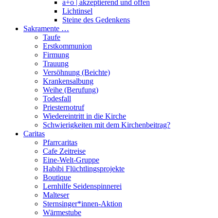
a+o | akzeptierend und offen
Lichtinsel
Steine des Gedenkens
Sakramente …
Taufe
Erstkommunion
Firmung
Trauung
Versöhnung (Beichte)
Krankensalbung
Weihe (Berufung)
Todesfall
Priesternotruf
Wiedereintritt in die Kirche
Schwierigkeiten mit dem Kirchenbeitrag?
Caritas
Pfarrcaritas
Cafe Zeitreise
Eine-Welt-Gruppe
Habibi Flüchtlingsprojekte
Boutique
Lernhilfe Seidenspinnerei
Malteser
Sternsinger*innen-Aktion
Wärmestube