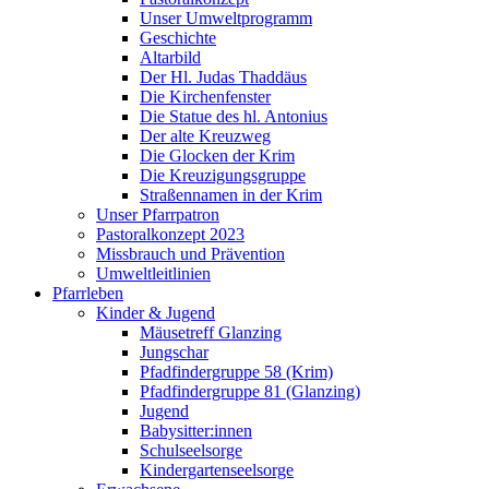
Unser Umweltprogramm
Geschichte
Altarbild
Der Hl. Judas Thaddäus
Die Kirchenfenster
Die Statue des hl. Antonius
Der alte Kreuzweg
Die Glocken der Krim
Die Kreuzigungsgruppe
Straßennamen in der Krim
Unser Pfarrpatron
Pastoralkonzept 2023
Missbrauch und Prävention
Umweltleitlinien
Pfarrleben
Kinder & Jugend
Mäusetreff Glanzing
Jungschar
Pfadfindergruppe 58 (Krim)
Pfadfindergruppe 81 (Glanzing)
Jugend
Babysitter:innen
Schulseelsorge
Kindergartenseelsorge