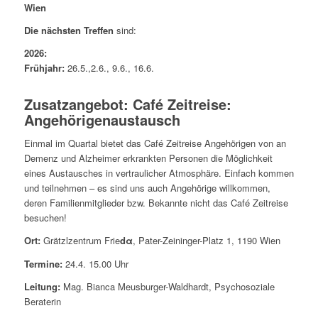
Wien
Die nächsten Treffen
sind:
2026:
Frühjahr:
26.5.,2.6., 9.6., 16.6.
Zusatzangebot: Café Zeitreise:
Angehörigenaustausch
Einmal im Quartal bietet das Café Zeitreise Angehörigen von an
Demenz und Alzheimer erkrankten Personen die Möglichkeit
eines Austausches in vertraulicher Atmosphäre. Einfach kommen
und teilnehmen – es sind uns auch Angehörige willkommen,
deren Familienmitglieder bzw. Bekannte nicht das Café Zeitreise
besuchen!
Ort:
Grätzlzentrum Frie
d
α
, Pater-Zeininger-Platz 1, 1190 Wien
Termine:
24.4. 15.00 Uhr
Leitung:
Mag. Bianca Meusburger-Waldhardt, Psychosoziale
Beraterin