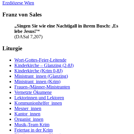
Erzdiözese Wien
Franz von Sales
„Singen Sie wie eine Nachtigall in ihrem Busch: ‚Es
lebe Jesus!’“
(DASal 7,207)
Liturgie
Wort-Gottes-Feier-Leitende
Kinderkirche – Glanzing (2-8J)
Kinderkirche (Krim 0-8J)
Ministrant_innen (Glanzing)
Ministrant_innen (Krim)
Frauen-/Männer-Ministranten
Vernetzte Ökumene
Lektorinnen und Lektoren
Kommunionhelfer_innen
Mesner_innen
Kantor_innen
Organist_innen
Musik-Team Krim
Feiertag in der Krim