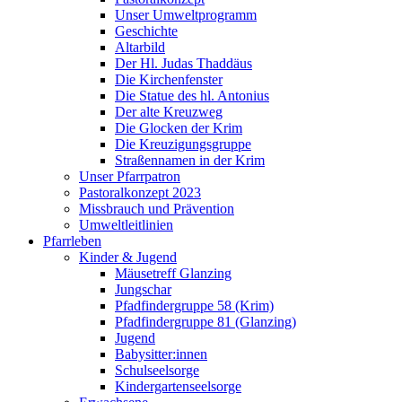
Unser Umweltprogramm
Geschichte
Altarbild
Der Hl. Judas Thaddäus
Die Kirchenfenster
Die Statue des hl. Antonius
Der alte Kreuzweg
Die Glocken der Krim
Die Kreuzigungsgruppe
Straßennamen in der Krim
Unser Pfarrpatron
Pastoralkonzept 2023
Missbrauch und Prävention
Umweltleitlinien
Pfarrleben
Kinder & Jugend
Mäusetreff Glanzing
Jungschar
Pfadfindergruppe 58 (Krim)
Pfadfindergruppe 81 (Glanzing)
Jugend
Babysitter:innen
Schulseelsorge
Kindergartenseelsorge