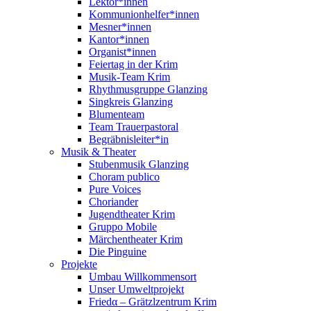
Lektor*innen
Kommunionhelfer*innen
Mesner*innen
Kantor*innen
Organist*innen
Feiertag in der Krim
Musik-Team Krim
Rhythmusgruppe Glanzing
Singkreis Glanzing
Blumenteam
Team Trauerpastoral
Begräbnisleiter*in
Musik & Theater
Stubenmusik Glanzing
Choram publico
Pure Voices
Choriander
Jugendtheater Krim
Gruppo Mobile
Märchentheater Krim
Die Pinguine
Projekte
Umbau Willkommensort
Unser Umweltprojekt
Friedα – Grätzlzentrum Krim