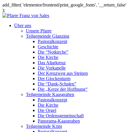
add_filter( 'elementor/frontend/print_google_fonts', '__return_false'
);
Über uns
Unsere Pfarre
Teilgemeinde Glanzing
Pastoralkonzept
Geschichte
Die “Notkirche”
Die Kirche
Das Altarkreuz
Die Vorkapelle
Der Kreuzweg aus Steinen
Der Glockenturm
Die “Dank-Schalen”
Die „Kerze der Hoffnung“
Teilgemeinde Kaasgraben
Pastoralkonzept
Die Kirche
Die Orgel
Die Ordensgemeinschaft
Panorama-Kaasgraben
Teilgemeinde Krim
Pastoralkonzept