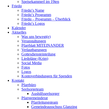
Speisekammerl im 19ten
Friedα
Friedα’s Name
Friedα’s Programm
Friedα – Programm – Überblick
Friedα’s Logos
Kalender
Aktuelles
Was uns bewegt(e)
Veranstaltungen
Pfarrblatt MITEINANDER
Verlautbarungen
Gottesdiensteinteilung
Liedpläne (Krim)
Social Media
Fotos
Logos
Kontoverbindungen für Spenden
Kontakt
Pfarrbüro
Seelsorgeteam
Aushilfsseelsorger
Pfarrgemeinderat
Pfarrleitungsteam
Gemeindeausschuss Glanzing