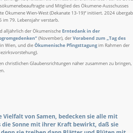
natsökumenebeauftragte und Mitglied des Ökumene-Ausschusses
tzte Ökumene Wien-West (Dekanate 13-19)“ initiiert. 2024 übergab
5 im 79. Lebensjahr verstarb.
d alljährlich der Ökumenische
Erntedank in der
ogromgedenken“
(November), der
Vorabend zum „Tag des
in Wien, und die
Ökumenische Pfingsttagung
im Rahmen der
ezirksvorstehung).
en christlichen Glaubensrichtungen näher zusammen zu bringen,
en.
 Vielfalt von Samen, bedecken sie alle mit
 die Sonne mit ihrer Kraft bewirkt, daß sie
denn sie treiben dann Blätter und Blüten mit