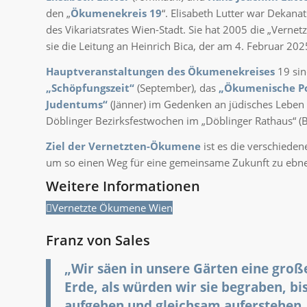
den „
Ökumenekreis 19
“. Elisabeth Lutter war Deka
des Vikariatsrates Wien-Stadt. Sie hat 2005 die „Verne
sie die Leitung an Heinrich Bica, der am 4. Februar 202
Hauptveranstaltungen des Ökumenekreises
19 sin
„Schöpfungszeit“
(September), das
„Ökumenische P
Judentums“
(Jänner) im Gedenken an jüdisches Leben 
Döblinger Bezirksfestwochen im „Döblinger Rathaus“ (B
Ziel der Vernetzten-Ökumene
ist es die
verschieden
um so einen Weg für eine gemeinsame Zukunft zu ebn
Weitere Informationen
Vernetzte Ökumene Wien
Franz von Sales
„Wir säen in unsere Gärten eine große
Erde, als würden wir sie begraben, bis
aufgehen und gleichsam auferstehen, 