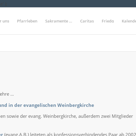
' );
r uns
Pfarrleben
Sakramente …
Caritas
Friedα
Kalend
lehre …
und in der evangelischen Weinbergkirche
den sowie der evang. Weinbergkirche, außerdem zwei Mitglieder
er
(evang.A.B.) leiteten als konfessionsverbindendes Paar ab 200