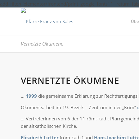
add_filter( 'elementor/frontend/print_google_fonts', '__return_false
Übe
Vernetzte Ökumene
VERNETZTE ÖKUMENE
…
1999
die gemeinsame Erklärung zur Rechtfertigungs
Ökumenearbeit im 19. Bezirk – Zentrum in der „Krim“
… VertreterInnen von 6 der 11 röm.-kath. Pfarrgemein
der altkatholischen Kirche.
Elisabeth Lutter
(röm.kath.) und
Hans-Joachim Lutt