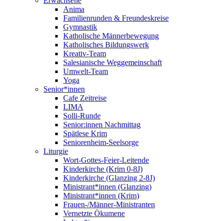
Erwachsene
Anima
Familienrunden & Freundeskreise
Gymnastik
Katholische Männerbewegung
Katholisches Bildungswerk
Kreativ-Team
Salesianische Weggemeinschaft
Umwelt-Team
Yoga
Senior*innen
Cafe Zeitreise
LIMA
Solli-Runde
Senior:innen Nachmittag
Spätlese Krim
Seniorenheim-Seelsorge
Liturgie
Wort-Gottes-Feier-Leitende
Kinderkirche (Krim 0-8J)
Kinderkirche (Glanzing 2-8J)
Ministrant*innen (Glanzing)
Ministrant*innen (Krim)
Frauen-/Männer-Ministranten
Vernetzte Ökumene