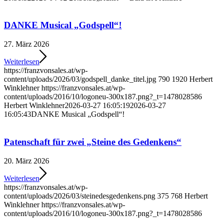
DANKE Musical „Godspell“!
27. März 2026
Weiterlesen
https://franzvonsales.at/wp-
content/uploads/2026/03/godspell_danke_titel.jpg
790
1920
Herbert
Winklehner
https://franzvonsales.at/wp-
content/uploads/2016/10/logoneu-300x187.png?_t=1478028586
Herbert Winklehner
2026-03-27 16:05:19
2026-03-27
16:05:43
DANKE Musical „Godspell“!
Patenschaft für zwei „Steine des Gedenkens“
20. März 2026
Weiterlesen
https://franzvonsales.at/wp-
content/uploads/2026/03/steinedesgedenkens.png
375
768
Herbert
Winklehner
https://franzvonsales.at/wp-
content/uploads/2016/10/logoneu-300x187.png?_t=1478028586