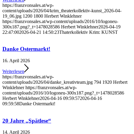
https://franzvonsales.at/wp-
content/uploads/2026/04/krim_theaterkollektiv-kunst_2026-04-
19_06.jpg
1200
1800
Herbert Winklehner
https://franzvonsales.at/wp-content/uploads/2016/10/logoneu-
300x187.png?_t=1478028586
Herbert Winklehner
2026-04-19
22:47:00
2026-04-21 14:50:23
Thaterkollektiv Krim: KUNST
Danke Ostermarkt!
16. April 2026
Weiterlesen
https://franzvonsales.at/wp-
content/uploads/2026/04/danke_kreativteam.jpg
794
1920
Herbert
Winklehner
https://franzvonsales.at/wp-
content/uploads/2016/10/logoneu-300x187.png?_t=1478028586
Herbert Winklehner
2026-04-16 09:59:57
2026-04-16
09:59:58
Danke Ostermarkt!
20 Jahre „Spätlese“
14. April 2026