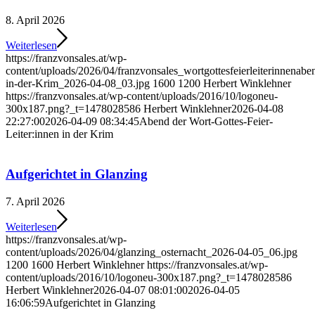
8. April 2026
Weiterlesen
https://franzvonsales.at/wp-
content/uploads/2026/04/franzvonsales_wortgottesfeierleiterinnenabe
in-der-Krim_2026-04-08_03.jpg
1600
1200
Herbert Winklehner
https://franzvonsales.at/wp-content/uploads/2016/10/logoneu-
300x187.png?_t=1478028586
Herbert Winklehner
2026-04-08
22:27:00
2026-04-09 08:34:45
Abend der Wort-Gottes-Feier-
Leiter:innen in der Krim
Aufgerichtet in Glanzing
7. April 2026
Weiterlesen
https://franzvonsales.at/wp-
content/uploads/2026/04/glanzing_osternacht_2026-04-05_06.jpg
1200
1600
Herbert Winklehner
https://franzvonsales.at/wp-
content/uploads/2016/10/logoneu-300x187.png?_t=1478028586
Herbert Winklehner
2026-04-07 08:01:00
2026-04-05
16:06:59
Aufgerichtet in Glanzing