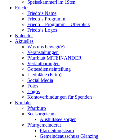
Speisekammerl im 19ten
Friedα
Friedα’s Name
Friedα’s Programm
Friedα – Programm – Überblick
Friedα’s Logos
Kalender
Aktuelles
Was uns bewegt(e)
Veranstaltungen
Pfarrblatt MITEINANDER
Verlautbarungen
Gottesdiensteinteilung
Liedpläne (Krim)
Social Media
Fotos
Logos
Kontoverbindungen für Spenden
Kontakt
Pfarrbüro
Seelsorgeteam
Aushilfsseelsorger
Pfarrgemeinderat
Pfarrleitungsteam
Gemeindeausschuss Glanzing