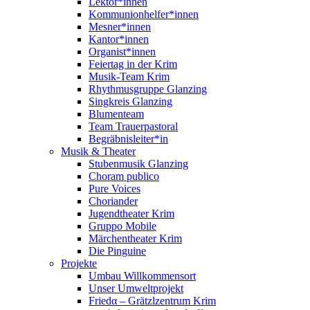
Lektor*innen
Kommunionhelfer*innen
Mesner*innen
Kantor*innen
Organist*innen
Feiertag in der Krim
Musik-Team Krim
Rhythmusgruppe Glanzing
Singkreis Glanzing
Blumenteam
Team Trauerpastoral
Begräbnisleiter*in
Musik & Theater
Stubenmusik Glanzing
Choram publico
Pure Voices
Choriander
Jugendtheater Krim
Gruppo Mobile
Märchentheater Krim
Die Pinguine
Projekte
Umbau Willkommensort
Unser Umweltprojekt
Friedα – Grätzlzentrum Krim