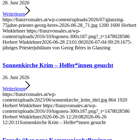
28. Juni 2026
Weiterlesen
https://franzvonsales.at/wp-content/uploads/2026/07/glanzing-
75jahre-priester-georg-beres-2026-06-28_71.jpg
1200
1600
Herbert
Winklehner
https://franzvonsales.at/wp-
content/uploads/2016/10/logoneu-300x187.png?_t=1478028586
Herbert Winklehner
2026-06-28 23:01:00
2026-07-04 09:29:16
75-
jähriges Priesterjubiläum von Georg Béres in Glanzing
Sonnenkirche Krim – Helfer*innen gesucht
26. Juni 2026
Weiterlesen
https://franzvonsales.at/wp-
content/uploads/2023/06/sonnenkirche_krim_titel.jpg
864
1920
Herbert Winklehner
https://franzvonsales.at/wp-
content/uploads/2016/10/logoneu-300x187.png?_t=1478028586
Herbert Winklehner
2026-06-26 12:20:08
2026-06-26
12:20:11
Sonnenkirche Krim – Helfer*innen gesucht