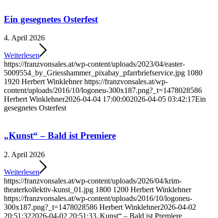
Ein gesegnetes Osterfest
4. April 2026
Weiterlesen
https://franzvonsales.at/wp-content/uploads/2023/04/easter-
5009554_by_Griesshammer_pixabay_pfarrbriefservice.jpg
1080
1920
Herbert Winklehner
https://franzvonsales.at/wp-
content/uploads/2016/10/logoneu-300x187.png?_t=1478028586
Herbert Winklehner
2026-04-04 17:00:00
2026-04-05 03:42:17
Ein
gesegnetes Osterfest
„Kunst“ – Bald ist Premiere
2. April 2026
Weiterlesen
https://franzvonsales.at/wp-content/uploads/2026/04/krim-
theaterkollektiv-kunst_01.jpg
1800
1200
Herbert Winklehner
https://franzvonsales.at/wp-content/uploads/2016/10/logoneu-
300x187.png?_t=1478028586
Herbert Winklehner
2026-04-02
20:51:32
2026-04-02 20:51:33
„Kunst“ – Bald ist Premiere