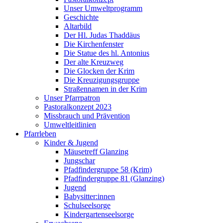
Unser Umweltprogramm
Geschichte
Altarbild
Der Hl. Judas Thaddäus
Die Kirchenfenster
Die Statue des hl. Antonius
Der alte Kreuzweg
Die Glocken der Krim
Die Kreuzigungsgruppe
Straßennamen in der Krim
Unser Pfarrpatron
Pastoralkonzept 2023
Missbrauch und Prävention
Umweltleitlinien
Pfarrleben
Kinder & Jugend
Mäusetreff Glanzing
Jungschar
Pfadfindergruppe 58 (Krim)
Pfadfindergruppe 81 (Glanzing)
Jugend
Babysitter:innen
Schulseelsorge
Kindergartenseelsorge