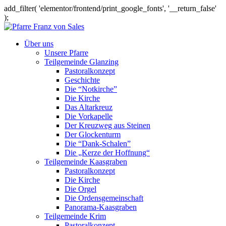
add_filter( 'elementor/frontend/print_google_fonts', '__return_false'
);
Über uns
Unsere Pfarre
Teilgemeinde Glanzing
Pastoralkonzept
Geschichte
Die “Notkirche”
Die Kirche
Das Altarkreuz
Die Vorkapelle
Der Kreuzweg aus Steinen
Der Glockenturm
Die “Dank-Schalen”
Die „Kerze der Hoffnung“
Teilgemeinde Kaasgraben
Pastoralkonzept
Die Kirche
Die Orgel
Die Ordensgemeinschaft
Panorama-Kaasgraben
Teilgemeinde Krim
Pastoralkonzept