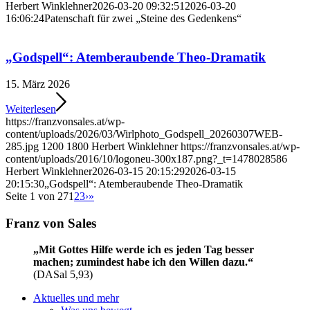
Herbert Winklehner
2026-03-20 09:32:51
2026-03-20
16:06:24
Patenschaft für zwei „Steine des Gedenkens“
„Godspell“: Atemberaubende Theo-Dramatik
15. März 2026
Weiterlesen
https://franzvonsales.at/wp-
content/uploads/2026/03/Wirlphoto_Godspell_20260307WEB-
285.jpg
1200
1800
Herbert Winklehner
https://franzvonsales.at/wp-
content/uploads/2016/10/logoneu-300x187.png?_t=1478028586
Herbert Winklehner
2026-03-15 20:15:29
2026-03-15
20:15:30
„Godspell“: Atemberaubende Theo-Dramatik
Seite 1 von 27
1
2
3
›
»
Franz von Sales
„Mit Gottes Hilfe werde ich es jeden Tag besser
machen; zumindest habe ich den Willen dazu.“
(DASal 5,93)
Aktuelles und mehr