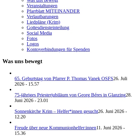
Was uns bewegt
Veranstaltungen
Pfarrblatt MITEINANDER
Verlautbarungen
Liedpläne (Krim)
Gottesdiensteinteilung
Social Media
Fotos
Logos
Kontoverbindungen für Spenden
Was uns bewegt
65. Geburtstag von Pfarrer P. Thomas Vanek OSFS
26. Juli
2026 - 15.57
75-jähriges Priesterjubiläum von Georg Béres in Glanzing
28.
Juni 2026 - 23.01
Sonnenkirche Krim – Helfer*innen gesucht
26. Juni 2026 -
12.20
Freude über neue Kommunionhelfer:innen
11. Juni 2026 -
15.36