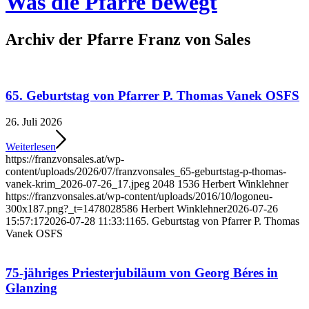
Was die Pfarre bewegt
Archiv der Pfarre Franz von Sales
65. Geburtstag von Pfarrer P. Thomas Vanek OSFS
26. Juli 2026
Weiterlesen
https://franzvonsales.at/wp-
content/uploads/2026/07/franzvonsales_65-geburtstag-p-thomas-
vanek-krim_2026-07-26_17.jpeg
2048
1536
Herbert Winklehner
https://franzvonsales.at/wp-content/uploads/2016/10/logoneu-
300x187.png?_t=1478028586
Herbert Winklehner
2026-07-26
15:57:17
2026-07-28 11:33:11
65. Geburtstag von Pfarrer P. Thomas
Vanek OSFS
75-jähriges Priesterjubiläum von Georg Béres in
Glanzing