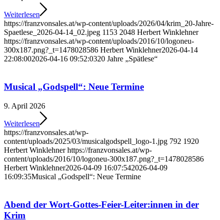
Weiterlesen
https://franzvonsales.at/wp-content/uploads/2026/04/krim_20-Jahre-
Spaetlese_2026-04-14_02.jpeg
1153
2048
Herbert Winklehner
https://franzvonsales.at/wp-content/uploads/2016/10/logoneu-
300x187.png?_t=1478028586
Herbert Winklehner
2026-04-14
22:08:00
2026-04-16 09:52:03
20 Jahre „Spätlese“
Musical „Godspell“: Neue Termine
9. April 2026
Weiterlesen
https://franzvonsales.at/wp-
content/uploads/2025/03/musicalgodspell_logo-1.jpg
792
1920
Herbert Winklehner
https://franzvonsales.at/wp-
content/uploads/2016/10/logoneu-300x187.png?_t=1478028586
Herbert Winklehner
2026-04-09 16:07:54
2026-04-09
16:09:35
Musical „Godspell“: Neue Termine
Abend der Wort-Gottes-Feier-Leiter:innen in der
Krim