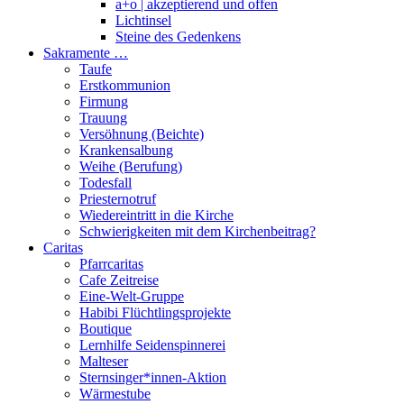
a+o | akzeptierend und offen
Lichtinsel
Steine des Gedenkens
Sakramente …
Taufe
Erstkommunion
Firmung
Trauung
Versöhnung (Beichte)
Krankensalbung
Weihe (Berufung)
Todesfall
Priesternotruf
Wiedereintritt in die Kirche
Schwierigkeiten mit dem Kirchenbeitrag?
Caritas
Pfarrcaritas
Cafe Zeitreise
Eine-Welt-Gruppe
Habibi Flüchtlingsprojekte
Boutique
Lernhilfe Seidenspinnerei
Malteser
Sternsinger*innen-Aktion
Wärmestube