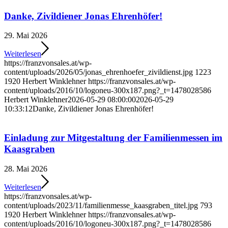
Danke, Zivildiener Jonas Ehrenhöfer!
29. Mai 2026
Weiterlesen
https://franzvonsales.at/wp-
content/uploads/2026/05/jonas_ehrenhoefer_zivildienst.jpg
1223
1920
Herbert Winklehner
https://franzvonsales.at/wp-
content/uploads/2016/10/logoneu-300x187.png?_t=1478028586
Herbert Winklehner
2026-05-29 08:00:00
2026-05-29
10:33:12
Danke, Zivildiener Jonas Ehrenhöfer!
Einladung zur Mitgestaltung der Familienmessen im
Kaasgraben
28. Mai 2026
Weiterlesen
https://franzvonsales.at/wp-
content/uploads/2023/11/familienmesse_kaasgraben_titel.jpg
793
1920
Herbert Winklehner
https://franzvonsales.at/wp-
content/uploads/2016/10/logoneu-300x187.png?_t=1478028586