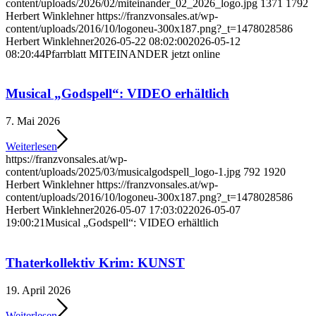
content/uploads/2026/02/miteinander_02_2026_logo.jpg
1371
1792
Herbert Winklehner
https://franzvonsales.at/wp-
content/uploads/2016/10/logoneu-300x187.png?_t=1478028586
Herbert Winklehner
2026-05-22 08:02:00
2026-05-12
08:20:44
Pfarrblatt MITEINANDER jetzt online
Musical „Godspell“: VIDEO erhältlich
7. Mai 2026
Weiterlesen
https://franzvonsales.at/wp-
content/uploads/2025/03/musicalgodspell_logo-1.jpg
792
1920
Herbert Winklehner
https://franzvonsales.at/wp-
content/uploads/2016/10/logoneu-300x187.png?_t=1478028586
Herbert Winklehner
2026-05-07 17:03:02
2026-05-07
19:00:21
Musical „Godspell“: VIDEO erhältlich
Thaterkollektiv Krim: KUNST
19. April 2026
Weiterlesen