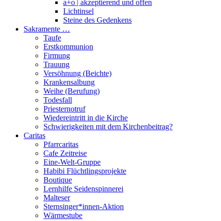
a+o | akzeptierend und offen
Lichtinsel
Steine des Gedenkens
Sakramente …
Taufe
Erstkommunion
Firmung
Trauung
Versöhnung (Beichte)
Krankensalbung
Weihe (Berufung)
Todesfall
Priesternotruf
Wiedereintritt in die Kirche
Schwierigkeiten mit dem Kirchenbeitrag?
Caritas
Pfarrcaritas
Cafe Zeitreise
Eine-Welt-Gruppe
Habibi Flüchtlingsprojekte
Boutique
Lernhilfe Seidenspinnerei
Malteser
Sternsinger*innen-Aktion
Wärmestube