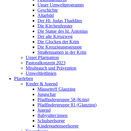
Unser Umweltprogramm
Geschichte
Altarbild
Der Hl. Judas Thaddäus
Die Kirchenfenster
Die Statue des hl. Antonius
Der alte Kreuzweg
Die Glocken der Krim
Die Kreuzigungsgruppe
Straßennamen in der Krim
Unser Pfarrpatron
Pastoralkonzept 2023
Missbrauch und Prävention
Umweltleitlinien
Pfarrleben
Kinder & Jugend
Mäusetreff Glanzing
Jungschar
Pfadfindergruppe 58 (Krim)
Pfadfindergruppe 81 (Glanzing)
Jugend
Babysitter:innen
Schulseelsorge
Kindergartenseelsorge