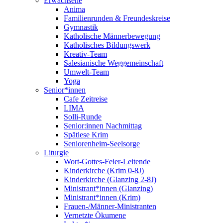
Erwachsene
Anima
Familienrunden & Freundeskreise
Gymnastik
Katholische Männerbewegung
Katholisches Bildungswerk
Kreativ-Team
Salesianische Weggemeinschaft
Umwelt-Team
Yoga
Senior*innen
Cafe Zeitreise
LIMA
Solli-Runde
Senior:innen Nachmittag
Spätlese Krim
Seniorenheim-Seelsorge
Liturgie
Wort-Gottes-Feier-Leitende
Kinderkirche (Krim 0-8J)
Kinderkirche (Glanzing 2-8J)
Ministrant*innen (Glanzing)
Ministrant*innen (Krim)
Frauen-/Männer-Ministranten
Vernetzte Ökumene