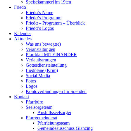
Speisekammerl im 19ten
Friedα
Friedα’s Name
Friedα’s Programm
Friedα – Programm – Überblick
Friedα’s Logos
Kalender
Aktuelles
Was uns bewegt(e)
Veranstaltungen
Pfarrblatt MITEINANDER
Verlautbarungen
Gottesdiensteinteilung
Liedpläne (Krim)
Social Media
Fotos
Logos
Kontoverbindungen für Spenden
Kontakt
Pfarrbüro
Seelsorgeteam
Aushilfsseelsorger
Pfarrgemeinderat
Pfarrleitungsteam
Gemeindeausschuss Glanzing