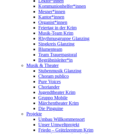
Lektor*innen
Kommunionhelfer*innen
Mesner*innen
Kantor*innen
Organist*innen
Feiertag in der Krim
Musik-Team Krim
Rhythmusgruppe Glanzing
Singkreis Glanzing
Blumenteam
Team Trauerpastoral
Begräbnisleiter*in
Musik & Theater
Stubenmusik Glanzing
Choram publico
Pure Voices
Choriander
Jugendtheater Krim
Gruppo Mobile
Märchentheater Krim
Die Pinguine
Projekte
Umbau Willkommensort
Unser Umweltprojekt
Friedα – Grätzlzentrum Krim