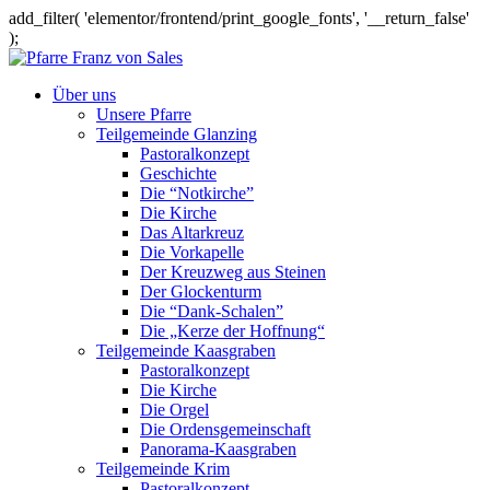
add_filter( 'elementor/frontend/print_google_fonts', '__return_false'
);
Über uns
Unsere Pfarre
Teilgemeinde Glanzing
Pastoralkonzept
Geschichte
Die “Notkirche”
Die Kirche
Das Altarkreuz
Die Vorkapelle
Der Kreuzweg aus Steinen
Der Glockenturm
Die “Dank-Schalen”
Die „Kerze der Hoffnung“
Teilgemeinde Kaasgraben
Pastoralkonzept
Die Kirche
Die Orgel
Die Ordensgemeinschaft
Panorama-Kaasgraben
Teilgemeinde Krim
Pastoralkonzept