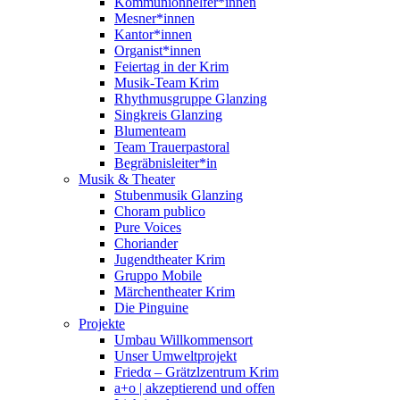
Kommunionhelfer*innen
Mesner*innen
Kantor*innen
Organist*innen
Feiertag in der Krim
Musik-Team Krim
Rhythmusgruppe Glanzing
Singkreis Glanzing
Blumenteam
Team Trauerpastoral
Begräbnisleiter*in
Musik & Theater
Stubenmusik Glanzing
Choram publico
Pure Voices
Choriander
Jugendtheater Krim
Gruppo Mobile
Märchentheater Krim
Die Pinguine
Projekte
Umbau Willkommensort
Unser Umweltprojekt
Friedα – Grätzlzentrum Krim
a+o | akzeptierend und offen