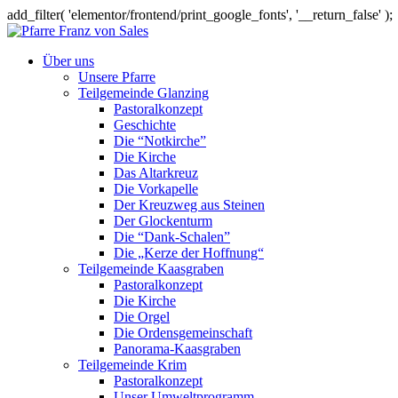
add_filter( 'elementor/frontend/print_google_fonts', '__return_false' );
Über uns
Unsere Pfarre
Teilgemeinde Glanzing
Pastoralkonzept
Geschichte
Die “Notkirche”
Die Kirche
Das Altarkreuz
Die Vorkapelle
Der Kreuzweg aus Steinen
Der Glockenturm
Die “Dank-Schalen”
Die „Kerze der Hoffnung“
Teilgemeinde Kaasgraben
Pastoralkonzept
Die Kirche
Die Orgel
Die Ordensgemeinschaft
Panorama-Kaasgraben
Teilgemeinde Krim
Pastoralkonzept
Unser Umweltprogramm