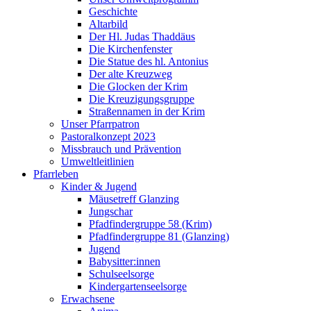
Geschichte
Altarbild
Der Hl. Judas Thaddäus
Die Kirchenfenster
Die Statue des hl. Antonius
Der alte Kreuzweg
Die Glocken der Krim
Die Kreuzigungsgruppe
Straßennamen in der Krim
Unser Pfarrpatron
Pastoralkonzept 2023
Missbrauch und Prävention
Umweltleitlinien
Pfarrleben
Kinder & Jugend
Mäusetreff Glanzing
Jungschar
Pfadfindergruppe 58 (Krim)
Pfadfindergruppe 81 (Glanzing)
Jugend
Babysitter:innen
Schulseelsorge
Kindergartenseelsorge
Erwachsene