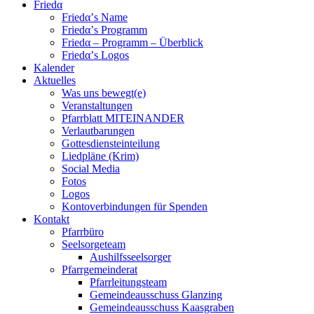
Friedα
Friedα’s Name
Friedα’s Programm
Friedα – Programm – Überblick
Friedα’s Logos
Kalender
Aktuelles
Was uns bewegt(e)
Veranstaltungen
Pfarrblatt MITEINANDER
Verlautbarungen
Gottesdiensteinteilung
Liedpläne (Krim)
Social Media
Fotos
Logos
Kontoverbindungen für Spenden
Kontakt
Pfarrbüro
Seelsorgeteam
Aushilfsseelsorger
Pfarrgemeinderat
Pfarrleitungsteam
Gemeindeausschuss Glanzing
Gemeindeausschuss Kaasgraben