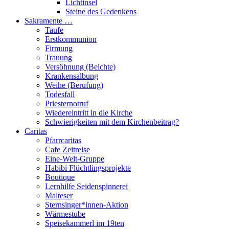
Lichtinsel
Steine des Gedenkens
Sakramente …
Taufe
Erstkommunion
Firmung
Trauung
Versöhnung (Beichte)
Krankensalbung
Weihe (Berufung)
Todesfall
Priesternotruf
Wiedereintritt in die Kirche
Schwierigkeiten mit dem Kirchenbeitrag?
Caritas
Pfarrcaritas
Cafe Zeitreise
Eine-Welt-Gruppe
Habibi Flüchtlingsprojekte
Boutique
Lernhilfe Seidenspinnerei
Malteser
Sternsinger*innen-Aktion
Wärmestube
Speisekammerl im 19ten