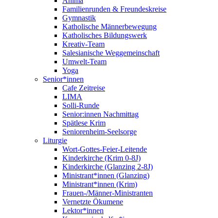
Anima
Familienrunden & Freundeskreise
Gymnastik
Katholische Männerbewegung
Katholisches Bildungswerk
Kreativ-Team
Salesianische Weggemeinschaft
Umwelt-Team
Yoga
Senior*innen
Cafe Zeitreise
LIMA
Solli-Runde
Senior:innen Nachmittag
Spätlese Krim
Seniorenheim-Seelsorge
Liturgie
Wort-Gottes-Feier-Leitende
Kinderkirche (Krim 0-8J)
Kinderkirche (Glanzing 2-8J)
Ministrant*innen (Glanzing)
Ministrant*innen (Krim)
Frauen-/Männer-Ministranten
Vernetzte Ökumene
Lektor*innen