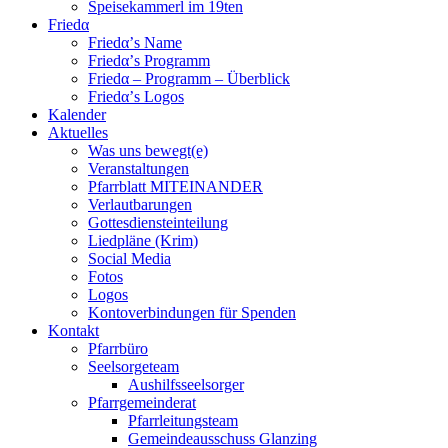
Speisekammerl im 19ten
Friedα
Friedα’s Name
Friedα’s Programm
Friedα – Programm – Überblick
Friedα’s Logos
Kalender
Aktuelles
Was uns bewegt(e)
Veranstaltungen
Pfarrblatt MITEINANDER
Verlautbarungen
Gottesdiensteinteilung
Liedpläne (Krim)
Social Media
Fotos
Logos
Kontoverbindungen für Spenden
Kontakt
Pfarrbüro
Seelsorgeteam
Aushilfsseelsorger
Pfarrgemeinderat
Pfarrleitungsteam
Gemeindeausschuss Glanzing