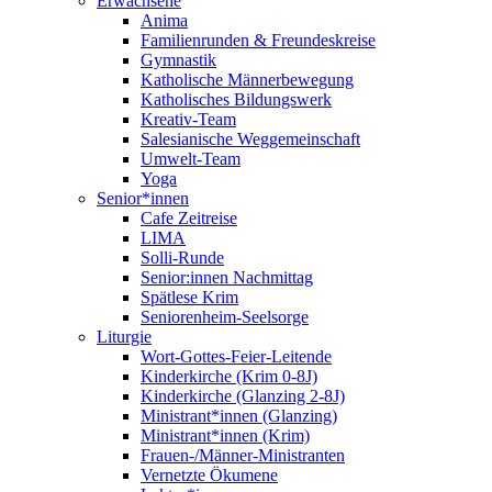
Erwachsene
Anima
Familienrunden & Freundeskreise
Gymnastik
Katholische Männerbewegung
Katholisches Bildungswerk
Kreativ-Team
Salesianische Weggemeinschaft
Umwelt-Team
Yoga
Senior*innen
Cafe Zeitreise
LIMA
Solli-Runde
Senior:innen Nachmittag
Spätlese Krim
Seniorenheim-Seelsorge
Liturgie
Wort-Gottes-Feier-Leitende
Kinderkirche (Krim 0-8J)
Kinderkirche (Glanzing 2-8J)
Ministrant*innen (Glanzing)
Ministrant*innen (Krim)
Frauen-/Männer-Ministranten
Vernetzte Ökumene