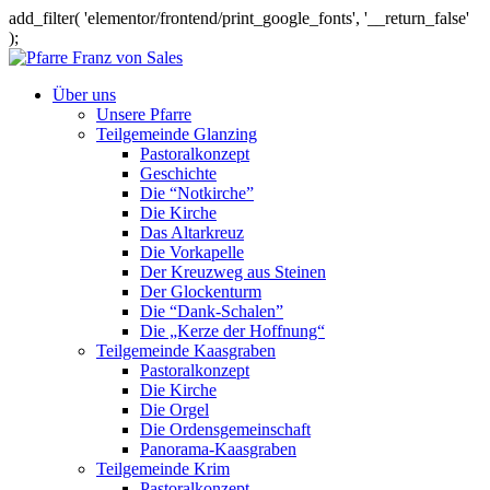
add_filter( 'elementor/frontend/print_google_fonts', '__return_false'
);
Über uns
Unsere Pfarre
Teilgemeinde Glanzing
Pastoralkonzept
Geschichte
Die “Notkirche”
Die Kirche
Das Altarkreuz
Die Vorkapelle
Der Kreuzweg aus Steinen
Der Glockenturm
Die “Dank-Schalen”
Die „Kerze der Hoffnung“
Teilgemeinde Kaasgraben
Pastoralkonzept
Die Kirche
Die Orgel
Die Ordensgemeinschaft
Panorama-Kaasgraben
Teilgemeinde Krim
Pastoralkonzept