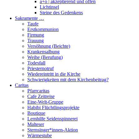
a+o | akzeptierend und offen
Lichtinsel
Steine des Gedenkens
Sakramente …
Taufe
Erstkommunion
Firmung
Trauung
Versöhnung (Beichte)
Krankensalbung
Weihe (Berufung)
Todesfall
Priesternotruf
Wiedereintritt in die Kirche
Schwierigkeiten mit dem Kirchenbeitrag?
Caritas
Pfarrcaritas
Cafe Zeitreise
Eine-Welt-Gruppe
Habibi Flüchtlingsprojekte
Boutique
Lernhilfe Seidenspinnerei
Malteser
Sternsinger*innen-Aktion
Wärmestube