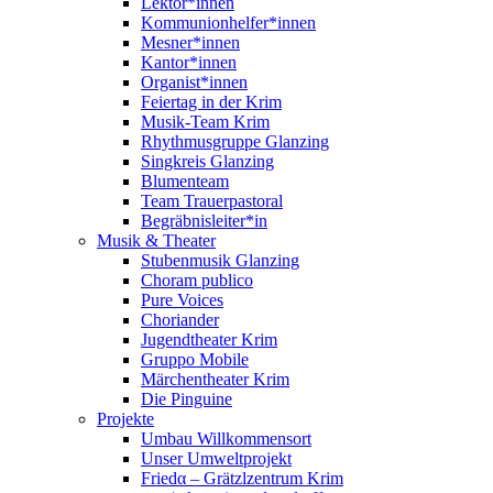
Lektor*innen
Kommunionhelfer*innen
Mesner*innen
Kantor*innen
Organist*innen
Feiertag in der Krim
Musik-Team Krim
Rhythmusgruppe Glanzing
Singkreis Glanzing
Blumenteam
Team Trauerpastoral
Begräbnisleiter*in
Musik & Theater
Stubenmusik Glanzing
Choram publico
Pure Voices
Choriander
Jugendtheater Krim
Gruppo Mobile
Märchentheater Krim
Die Pinguine
Projekte
Umbau Willkommensort
Unser Umweltprojekt
Friedα – Grätzlzentrum Krim