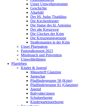
Unser Umweltprogramm
Geschichte
Altarbild
Der Hl. Judas Thaddäus
Die Kirchenfenster
Die Statue des hl. Antonius
Der alte Kreuzweg
Die Glocken der Krim
Die Kreuzigungsgruppe
Straßennamen in der Krim
Unser Pfarrpatron
Pastoralkonzept 2023
Missbrauch und Prävention
Umweltleitlinien
Pfarrleben
Kinder & Jugend
Mäusetreff Glanzing
Jungschar
Pfadfindergruppe 58 (Krim)
Pfadfindergruppe 81 (Glanzing)
Jugend
Babysitter:innen
Schulseelsorge
Kindergartenseelsorge