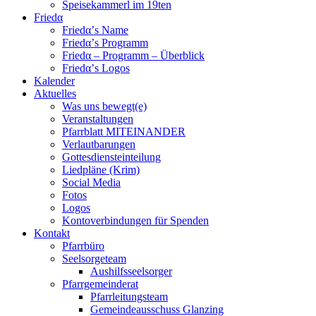
Speisekammerl im 19ten
Friedα
Friedα’s Name
Friedα’s Programm
Friedα – Programm – Überblick
Friedα’s Logos
Kalender
Aktuelles
Was uns bewegt(e)
Veranstaltungen
Pfarrblatt MITEINANDER
Verlautbarungen
Gottesdiensteinteilung
Liedpläne (Krim)
Social Media
Fotos
Logos
Kontoverbindungen für Spenden
Kontakt
Pfarrbüro
Seelsorgeteam
Aushilfsseelsorger
Pfarrgemeinderat
Pfarrleitungsteam
Gemeindeausschuss Glanzing