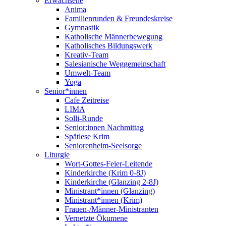
Erwachsene
Anima
Familienrunden & Freundeskreise
Gymnastik
Katholische Männerbewegung
Katholisches Bildungswerk
Kreativ-Team
Salesianische Weggemeinschaft
Umwelt-Team
Yoga
Senior*innen
Cafe Zeitreise
LIMA
Solli-Runde
Senior:innen Nachmittag
Spätlese Krim
Seniorenheim-Seelsorge
Liturgie
Wort-Gottes-Feier-Leitende
Kinderkirche (Krim 0-8J)
Kinderkirche (Glanzing 2-8J)
Ministrant*innen (Glanzing)
Ministrant*innen (Krim)
Frauen-/Männer-Ministranten
Vernetzte Ökumene