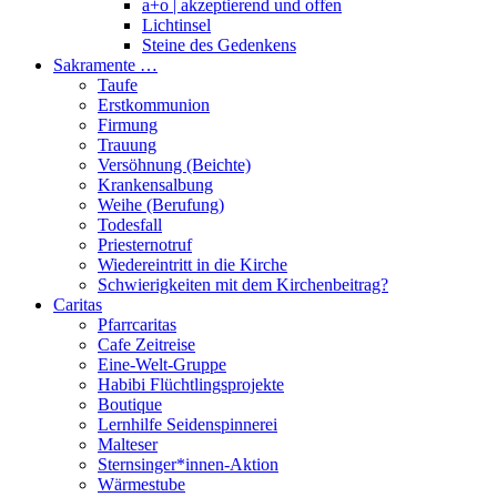
a+o | akzeptierend und offen
Lichtinsel
Steine des Gedenkens
Sakramente …
Taufe
Erstkommunion
Firmung
Trauung
Versöhnung (Beichte)
Krankensalbung
Weihe (Berufung)
Todesfall
Priesternotruf
Wiedereintritt in die Kirche
Schwierigkeiten mit dem Kirchenbeitrag?
Caritas
Pfarrcaritas
Cafe Zeitreise
Eine-Welt-Gruppe
Habibi Flüchtlingsprojekte
Boutique
Lernhilfe Seidenspinnerei
Malteser
Sternsinger*innen-Aktion
Wärmestube