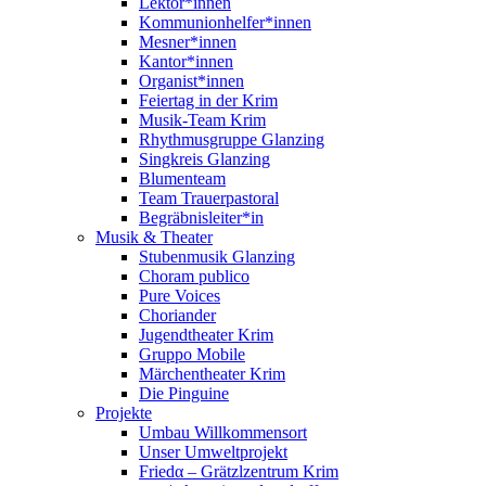
Lektor*innen
Kommunionhelfer*innen
Mesner*innen
Kantor*innen
Organist*innen
Feiertag in der Krim
Musik-Team Krim
Rhythmusgruppe Glanzing
Singkreis Glanzing
Blumenteam
Team Trauerpastoral
Begräbnisleiter*in
Musik & Theater
Stubenmusik Glanzing
Choram publico
Pure Voices
Choriander
Jugendtheater Krim
Gruppo Mobile
Märchentheater Krim
Die Pinguine
Projekte
Umbau Willkommensort
Unser Umweltprojekt
Friedα – Grätzlzentrum Krim