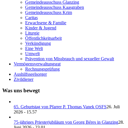
Gemeindeausschuss Glanzing
Gemeindeausschuss Kaasgraben
Gemeindeausschuss Krim
Caritas
Erwachsene & Familie
Kinder & Jugend
Liturgie
Öffentlichkeitsarbeit
Verkündigung
Eine Welt
Umwelt
Prävention von Missbrauch und sexueller Gewalt
Vermögensverwaltungsrat
Rechnungsprüfung
Aushilfsseelsorger
Zivildiener
Was uns bewegt
65. Geburtstag von Pfarrer P. Thomas Vanek OSFS
26. Juli
2026 - 15.57
75-jähriges Priesterjubiläum von Georg Béres in Glanzing
28.
Juni 2026 - 23.01