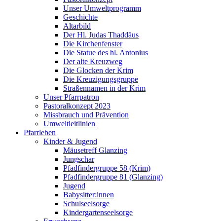
Unser Umweltprogramm
Geschichte
Altarbild
Der Hl. Judas Thaddäus
Die Kirchenfenster
Die Statue des hl. Antonius
Der alte Kreuzweg
Die Glocken der Krim
Die Kreuzigungsgruppe
Straßennamen in der Krim
Unser Pfarrpatron
Pastoralkonzept 2023
Missbrauch und Prävention
Umweltleitlinien
Pfarrleben
Kinder & Jugend
Mäusetreff Glanzing
Jungschar
Pfadfindergruppe 58 (Krim)
Pfadfindergruppe 81 (Glanzing)
Jugend
Babysitter:innen
Schulseelsorge
Kindergartenseelsorge