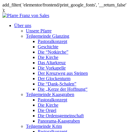
add_filter( 'elementor/frontend/print_google_fonts', '__return_false'
);
Über uns
Unsere Pfarre
Teilgemeinde Glanzing
Pastoralkonzept
Geschichte
Die “Notkirche”
Die Kirche
Das Altarkreuz
Die Vorkapelle
Der Kreuzweg aus Steinen
Der Glockenturm
Die “Dank-Schalen”
Die „Kerze der Hoffnung“
Teilgemeinde Kaasgraben
Pastoralkonzept
Die Kirche
Die Orgel
Die Ordensgemeinschaft
Panorama-Kaasgraben
Teilgemeinde Krim
Pastoralkonzept