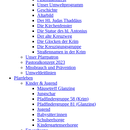
Unser Umweltprogramm
Geschichte
Altarbild
Der Hl. Judas Thaddäus
Die Kirchenfenster
Die Statue des hl. Antonius
Der alte Kreuzweg
Die Glocken der Krim
Die Kreuzigungsgruppe
Straßennamen in der Krim
Unser Pfarrpatron
Pastoralkonzept 2023
Missbrauch und Prävention
Umweltleitlinien
Pfarrleben
Kinder & Jugend
Mäusetreff Glanzing
Jungschar
Pfadfindergruppe 58 (Krim)
Pfadfindergruppe 81 (Glanzing)
Jugend
Babysitter:innen
Schulseelsorge
Kindergartenseelsorge