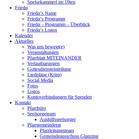
Speisekammerl im 19ten
Friedα
Friedα’s Name
Friedα’s Programm
Friedα – Programm – Überblick
Friedα’s Logos
Kalender
Aktuelles
Was uns bewegt(e)
Veranstaltungen
Pfarrblatt MITEINANDER
Verlautbarungen
Gottesdiensteinteilung
Liedpläne (Krim)
Social Media
Fotos
Logos
Kontoverbindungen für Spenden
Kontakt
Pfarrbüro
Seelsorgeteam
Aushilfsseelsorger
Pfarrgemeinderat
Pfarrleitungsteam
Gemeindeausschuss Glanzing