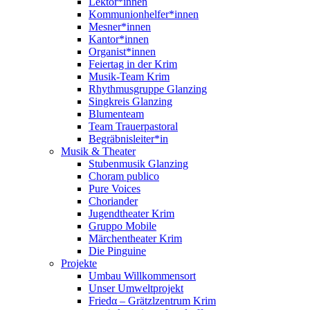
Lektor*innen
Kommunionhelfer*innen
Mesner*innen
Kantor*innen
Organist*innen
Feiertag in der Krim
Musik-Team Krim
Rhythmusgruppe Glanzing
Singkreis Glanzing
Blumenteam
Team Trauerpastoral
Begräbnisleiter*in
Musik & Theater
Stubenmusik Glanzing
Choram publico
Pure Voices
Choriander
Jugendtheater Krim
Gruppo Mobile
Märchentheater Krim
Die Pinguine
Projekte
Umbau Willkommensort
Unser Umweltprojekt
Friedα – Grätzlzentrum Krim