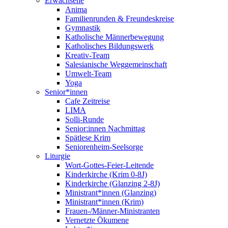
Erwachsene
Anima
Familienrunden & Freundeskreise
Gymnastik
Katholische Männerbewegung
Katholisches Bildungswerk
Kreativ-Team
Salesianische Weggemeinschaft
Umwelt-Team
Yoga
Senior*innen
Cafe Zeitreise
LIMA
Solli-Runde
Senior:innen Nachmittag
Spätlese Krim
Seniorenheim-Seelsorge
Liturgie
Wort-Gottes-Feier-Leitende
Kinderkirche (Krim 0-8J)
Kinderkirche (Glanzing 2-8J)
Ministrant*innen (Glanzing)
Ministrant*innen (Krim)
Frauen-/Männer-Ministranten
Vernetzte Ökumene