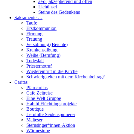
a+o | akzeptierend und offen
Lichtinsel
Steine des Gedenkens
Sakramente …
Taufe
Erstkommunion
Firmung
Trauung
Versöhnung (Beichte)
Krankensalbung
Weihe (Berufung)
Todesfall
Priesternotruf
Wiedereintritt in die Kirche
Schwierigkeiten mit dem Kirchenbeitrag?
Caritas
Pfarrcaritas
Cafe Zeitreise
Eine-Welt-Gruppe
Habibi Flüchtlingsprojekte
Boutique
Lernhilfe Seidenspinnerei
Malteser
Sternsinger*innen-Aktion
Wärmestube