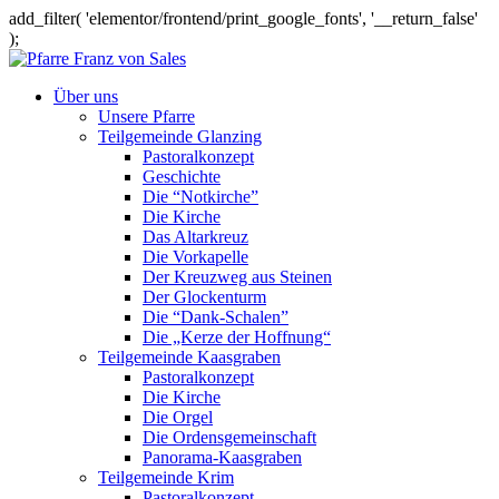
add_filter( 'elementor/frontend/print_google_fonts', '__return_false'
);
Über uns
Unsere Pfarre
Teilgemeinde Glanzing
Pastoralkonzept
Geschichte
Die “Notkirche”
Die Kirche
Das Altarkreuz
Die Vorkapelle
Der Kreuzweg aus Steinen
Der Glockenturm
Die “Dank-Schalen”
Die „Kerze der Hoffnung“
Teilgemeinde Kaasgraben
Pastoralkonzept
Die Kirche
Die Orgel
Die Ordensgemeinschaft
Panorama-Kaasgraben
Teilgemeinde Krim
Pastoralkonzept