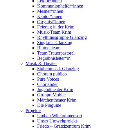
Lektor*innen
Kommunionhelfer*innen
Mesner*innen
Kantor*innen
Organist*innen
Feiertag in der Krim
Musik-Team Krim
Rhythmusgruppe Glanzing
Singkreis Glanzing
Blumenteam
Team Trauerpastoral
Begräbnisleiter*in
Musik & Theater
Stubenmusik Glanzing
Choram publico
Pure Voices
Choriander
Jugendtheater Krim
Gruppo Mobile
Märchentheater Krim
Die Pinguine
Projekte
Umbau Willkommensort
Unser Umweltprojekt
Friedα – Grätzlzentrum Krim