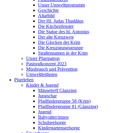
Unser Umweltprogramm
Geschichte
Altarbild
Der Hl. Judas Thaddäus
Die Kirchenfenster
Die Statue des hl. Antonius
Der alte Kreuzweg
Die Glocken der Krim
Die Kreuzigungsgruppe
Straßennamen in der Krim
Unser Pfarrpatron
Pastoralkonzept 2023
Missbrauch und Prävention
Umweltleitlinien
Pfarrleben
Kinder & Jugend
Mäusetreff Glanzing
Jungschar
Pfadfindergruppe 58 (Krim)
Pfadfindergruppe 81 (Glanzing)
Jugend
Babysitter:innen
Schulseelsorge
Kindergartenseelsorge