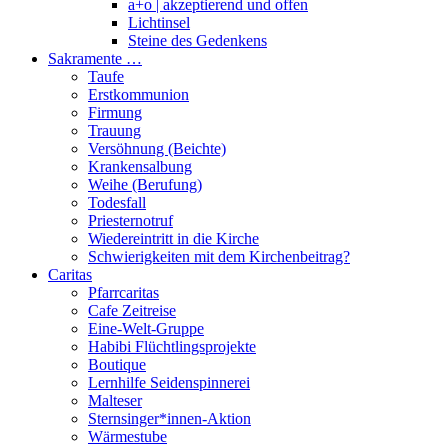
a+o | akzeptierend und offen
Lichtinsel
Steine des Gedenkens
Sakramente …
Taufe
Erstkommunion
Firmung
Trauung
Versöhnung (Beichte)
Krankensalbung
Weihe (Berufung)
Todesfall
Priesternotruf
Wiedereintritt in die Kirche
Schwierigkeiten mit dem Kirchenbeitrag?
Caritas
Pfarrcaritas
Cafe Zeitreise
Eine-Welt-Gruppe
Habibi Flüchtlingsprojekte
Boutique
Lernhilfe Seidenspinnerei
Malteser
Sternsinger*innen-Aktion
Wärmestube