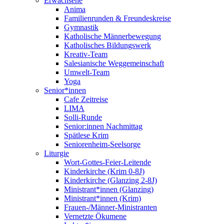
Erwachsene
Anima
Familienrunden & Freundeskreise
Gymnastik
Katholische Männerbewegung
Katholisches Bildungswerk
Kreativ-Team
Salesianische Weggemeinschaft
Umwelt-Team
Yoga
Senior*innen
Cafe Zeitreise
LIMA
Solli-Runde
Senior:innen Nachmittag
Spätlese Krim
Seniorenheim-Seelsorge
Liturgie
Wort-Gottes-Feier-Leitende
Kinderkirche (Krim 0-8J)
Kinderkirche (Glanzing 2-8J)
Ministrant*innen (Glanzing)
Ministrant*innen (Krim)
Frauen-/Männer-Ministranten
Vernetzte Ökumene