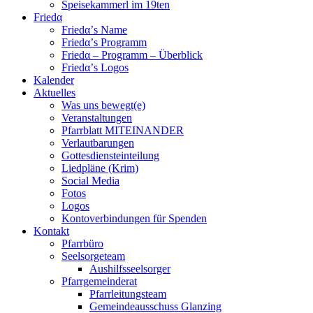
Speisekammerl im 19ten
Friedα
Friedα’s Name
Friedα’s Programm
Friedα – Programm – Überblick
Friedα’s Logos
Kalender
Aktuelles
Was uns bewegt(e)
Veranstaltungen
Pfarrblatt MITEINANDER
Verlautbarungen
Gottesdiensteinteilung
Liedpläne (Krim)
Social Media
Fotos
Logos
Kontoverbindungen für Spenden
Kontakt
Pfarrbüro
Seelsorgeteam
Aushilfsseelsorger
Pfarrgemeinderat
Pfarrleitungsteam
Gemeindeausschuss Glanzing