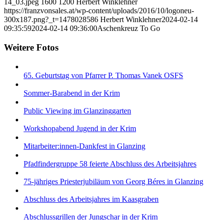
14_03.jpeg
1600
1200
Herbert Winklehner
https://franzvonsales.at/wp-content/uploads/2016/10/logoneu-
300x187.png?_t=1478028586
Herbert Winklehner
2024-02-14
09:35:59
2024-02-14 09:36:00
Aschenkreuz To Go
Weitere Fotos
65. Geburtstag von Pfarrer P. Thomas Vanek OSFS
Sommer-Barabend in der Krim
Public Viewing im Glanzinggarten
Workshopabend Jugend in der Krim
Mitarbeiter:innen-Dankfest in Glanzing
Pfadfindergruppe 58 feierte Abschluss des Arbeitsjahres
75-jähriges Priesterjubiläum von Georg Béres in Glanzing
Abschluss des Arbeitsjahres im Kaasgraben
Abschlussgrillen der Jungschar in der Krim