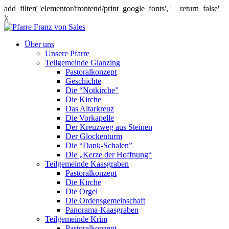
add_filter( 'elementor/frontend/print_google_fonts', '__return_false'
);
Über uns
Unsere Pfarre
Teilgemeinde Glanzing
Pastoralkonzept
Geschichte
Die “Notkirche”
Die Kirche
Das Altarkreuz
Die Vorkapelle
Der Kreuzweg aus Steinen
Der Glockenturm
Die “Dank-Schalen”
Die „Kerze der Hoffnung“
Teilgemeinde Kaasgraben
Pastoralkonzept
Die Kirche
Die Orgel
Die Ordensgemeinschaft
Panorama-Kaasgraben
Teilgemeinde Krim
Pastoralkonzept