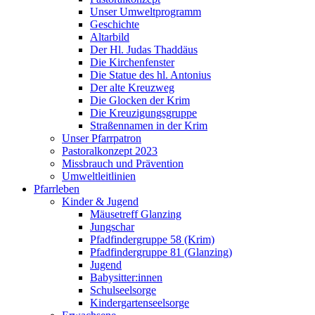
Unser Umweltprogramm
Geschichte
Altarbild
Der Hl. Judas Thaddäus
Die Kirchenfenster
Die Statue des hl. Antonius
Der alte Kreuzweg
Die Glocken der Krim
Die Kreuzigungsgruppe
Straßennamen in der Krim
Unser Pfarrpatron
Pastoralkonzept 2023
Missbrauch und Prävention
Umweltleitlinien
Pfarrleben
Kinder & Jugend
Mäusetreff Glanzing
Jungschar
Pfadfindergruppe 58 (Krim)
Pfadfindergruppe 81 (Glanzing)
Jugend
Babysitter:innen
Schulseelsorge
Kindergartenseelsorge