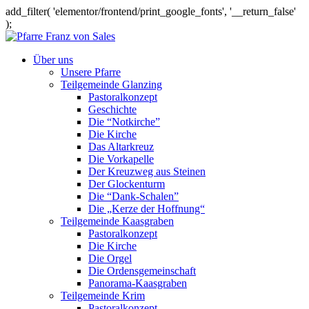
add_filter( 'elementor/frontend/print_google_fonts', '__return_false'
);
Über uns
Unsere Pfarre
Teilgemeinde Glanzing
Pastoralkonzept
Geschichte
Die “Notkirche”
Die Kirche
Das Altarkreuz
Die Vorkapelle
Der Kreuzweg aus Steinen
Der Glockenturm
Die “Dank-Schalen”
Die „Kerze der Hoffnung“
Teilgemeinde Kaasgraben
Pastoralkonzept
Die Kirche
Die Orgel
Die Ordensgemeinschaft
Panorama-Kaasgraben
Teilgemeinde Krim
Pastoralkonzept