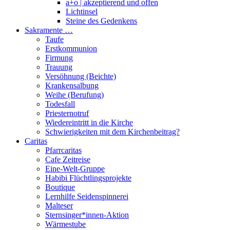
a+o | akzeptierend und offen
Lichtinsel
Steine des Gedenkens
Sakramente …
Taufe
Erstkommunion
Firmung
Trauung
Versöhnung (Beichte)
Krankensalbung
Weihe (Berufung)
Todesfall
Priesternotruf
Wiedereintritt in die Kirche
Schwierigkeiten mit dem Kirchenbeitrag?
Caritas
Pfarrcaritas
Cafe Zeitreise
Eine-Welt-Gruppe
Habibi Flüchtlingsprojekte
Boutique
Lernhilfe Seidenspinnerei
Malteser
Sternsinger*innen-Aktion
Wärmestube