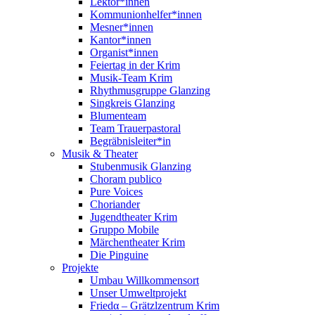
Lektor*innen
Kommunionhelfer*innen
Mesner*innen
Kantor*innen
Organist*innen
Feiertag in der Krim
Musik-Team Krim
Rhythmusgruppe Glanzing
Singkreis Glanzing
Blumenteam
Team Trauerpastoral
Begräbnisleiter*in
Musik & Theater
Stubenmusik Glanzing
Choram publico
Pure Voices
Choriander
Jugendtheater Krim
Gruppo Mobile
Märchentheater Krim
Die Pinguine
Projekte
Umbau Willkommensort
Unser Umweltprojekt
Friedα – Grätzlzentrum Krim