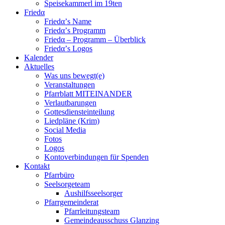
Speisekammerl im 19ten
Friedα
Friedα’s Name
Friedα’s Programm
Friedα – Programm – Überblick
Friedα’s Logos
Kalender
Aktuelles
Was uns bewegt(e)
Veranstaltungen
Pfarrblatt MITEINANDER
Verlautbarungen
Gottesdiensteinteilung
Liedpläne (Krim)
Social Media
Fotos
Logos
Kontoverbindungen für Spenden
Kontakt
Pfarrbüro
Seelsorgeteam
Aushilfsseelsorger
Pfarrgemeinderat
Pfarrleitungsteam
Gemeindeausschuss Glanzing