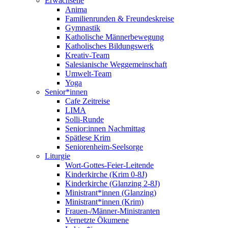
Erwachsene
Anima
Familienrunden & Freundeskreise
Gymnastik
Katholische Männerbewegung
Katholisches Bildungswerk
Kreativ-Team
Salesianische Weggemeinschaft
Umwelt-Team
Yoga
Senior*innen
Cafe Zeitreise
LIMA
Solli-Runde
Senior:innen Nachmittag
Spätlese Krim
Seniorenheim-Seelsorge
Liturgie
Wort-Gottes-Feier-Leitende
Kinderkirche (Krim 0-8J)
Kinderkirche (Glanzing 2-8J)
Ministrant*innen (Glanzing)
Ministrant*innen (Krim)
Frauen-/Männer-Ministranten
Vernetzte Ökumene