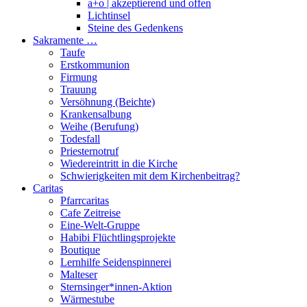
a+o | akzeptierend und offen
Lichtinsel
Steine des Gedenkens
Sakramente …
Taufe
Erstkommunion
Firmung
Trauung
Versöhnung (Beichte)
Krankensalbung
Weihe (Berufung)
Todesfall
Priesternotruf
Wiedereintritt in die Kirche
Schwierigkeiten mit dem Kirchenbeitrag?
Caritas
Pfarrcaritas
Cafe Zeitreise
Eine-Welt-Gruppe
Habibi Flüchtlingsprojekte
Boutique
Lernhilfe Seidenspinnerei
Malteser
Sternsinger*innen-Aktion
Wärmestube