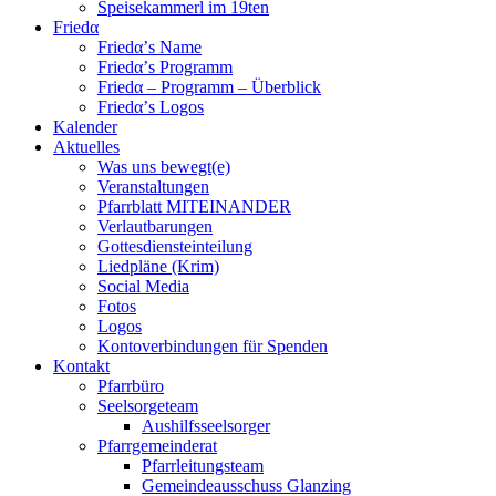
Speisekammerl im 19ten
Friedα
Friedα’s Name
Friedα’s Programm
Friedα – Programm – Überblick
Friedα’s Logos
Kalender
Aktuelles
Was uns bewegt(e)
Veranstaltungen
Pfarrblatt MITEINANDER
Verlautbarungen
Gottesdiensteinteilung
Liedpläne (Krim)
Social Media
Fotos
Logos
Kontoverbindungen für Spenden
Kontakt
Pfarrbüro
Seelsorgeteam
Aushilfsseelsorger
Pfarrgemeinderat
Pfarrleitungsteam
Gemeindeausschuss Glanzing