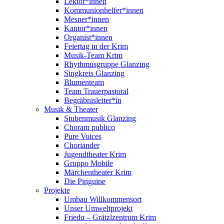
Lektor*innen
Kommunionhelfer*innen
Mesner*innen
Kantor*innen
Organist*innen
Feiertag in der Krim
Musik-Team Krim
Rhythmusgruppe Glanzing
Singkreis Glanzing
Blumenteam
Team Trauerpastoral
Begräbnisleiter*in
Musik & Theater
Stubenmusik Glanzing
Choram publico
Pure Voices
Choriander
Jugendtheater Krim
Gruppo Mobile
Märchentheater Krim
Die Pinguine
Projekte
Umbau Willkommensort
Unser Umweltprojekt
Friedα – Grätzlzentrum Krim