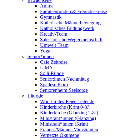
Erwachsene
Anima
Familienrunden & Freundeskreise
Gymnastik
Katholische Männerbewegung
Katholisches Bildungswerk
Kreativ-Team
Salesianische Weggemeinschaft
Umwelt-Team
Yoga
Senior*innen
Cafe Zeitreise
LIMA
Solli-Runde
Senior:innen Nachmittag
Spätlese Krim
Seniorenheim-Seelsorge
Liturgie
Wort-Gottes-Feier-Leitende
Kinderkirche (Krim 0-8J)
Kinderkirche (Glanzing 2-8J)
Ministrant*innen (Glanzing)
Ministrant*innen (Krim)
Frauen-/Männer-Ministranten
Vernetzte Ökumene