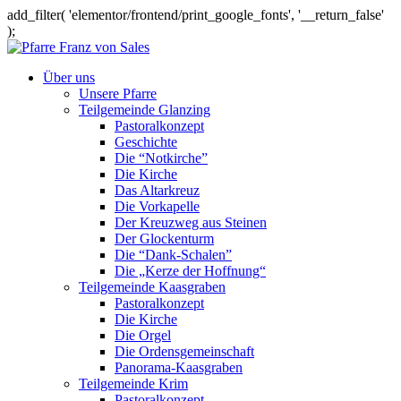
add_filter( 'elementor/frontend/print_google_fonts', '__return_false'
);
Über uns
Unsere Pfarre
Teilgemeinde Glanzing
Pastoralkonzept
Geschichte
Die “Notkirche”
Die Kirche
Das Altarkreuz
Die Vorkapelle
Der Kreuzweg aus Steinen
Der Glockenturm
Die “Dank-Schalen”
Die „Kerze der Hoffnung“
Teilgemeinde Kaasgraben
Pastoralkonzept
Die Kirche
Die Orgel
Die Ordensgemeinschaft
Panorama-Kaasgraben
Teilgemeinde Krim
Pastoralkonzept