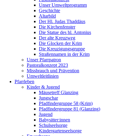
Unser Umweltprogramm
Geschichte
Altarbild
Der Hl. Judas Thaddäus
Die Kirchenfenster
Die Statue des hl. Antonius
Der alte Kreuzweg
Die Glocken der Krim
Die Kreuzigungsgruppe
Straßennamen in der Krim
Unser Pfarrpatron
Pastoralkonzept 2023
Missbrauch und Prävention
Umweltleitlinien
Pfarrleben
Kinder & Jugend
Mäusetreff Glanzing
Jungschar
Pfadfindergruppe 58 (Krim)
Pfadfindergruppe 81 (Glanzing)
Jugend
Babysitter:innen
Schulseelsorge
Kindergartenseelsorge