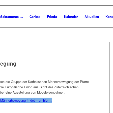
Sakramente …
Caritas
Friedα
Kalender
Aktuelles
Kont
wegung
 sie die Gruppe der Katholischen Männerbewegung der Pfarre
die Europäische Union aus Sicht des österreichischen
über eine Ausstellung von Modeleisenbahnen.
n Männerbewegung findet man hier…