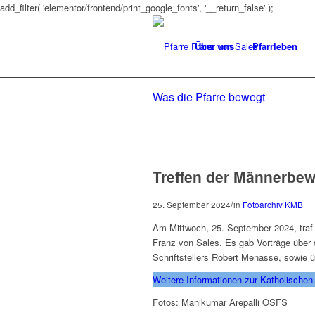
add_filter( 'elementor/frontend/print_google_fonts', '__return_false' );
Über uns
Pfarrleben
Was die Pfarre bewegt
Treffen der Männerbe
/
25. September 2024
in
Fotoarchiv
KMB
Am Mittwoch, 25. September 2024, traf
Franz von Sales. Es gab Vorträge über 
Schriftstellers Robert Menasse, sowie 
Weitere Informationen zur Katholische
Fotos: Manikumar Arepalli OSFS