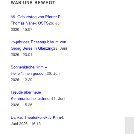
WAS UNS BEWEGT
65. Geburtstag von Pfarrer P.
Thomas Vanek OSFS
26. Juli
2026 - 15.57
75-jähriges Priesterjubiläum von
Georg Béres in Glanzing
28. Juni
2026 - 23.01
Sonnenkirche Krim –
Helfer*innen gesucht
26. Juni
2026 - 12.20
Freude über neue
Kommunionhelfer:innen
11. Juni
2026 - 15.36
Danke, Theaterkollektiv Krim
4.
Juni 2026 - 16.13