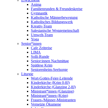
Erwachsene
Anima
Familienrunden & Freundeskreise
Gymnastik
Katholische Männerbewegung
Katholisches Bildungswerk
Kreativ-Team
Salesianische Weggemeinschaft
Umwelt-Team
Yoga
Senior*innen
Cafe Zeitreise
LIMA
Solli-Runde
Senior:innen Nachmittag
Spätlese Krim
Seniorenheim-Seelsorge
Liturgie
Wort-Gottes-Feier-Leitende
Kinderkirche (Krim 0-8J)
Kinderkirche (Glanzing 2-8J)
Ministrant*innen (Glanzing)
Ministrant*innen (Krim)
Frauen-/Männer-Ministranten
Vernetzte Ökumene