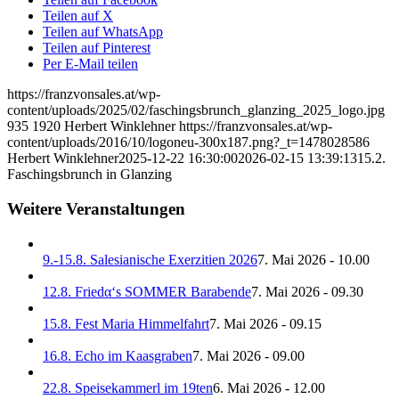
Teilen auf X
Teilen auf WhatsApp
Teilen auf Pinterest
Per E-Mail teilen
https://franzvonsales.at/wp-
content/uploads/2025/02/faschingsbrunch_glanzing_2025_logo.jpg
935
1920
Herbert Winklehner
https://franzvonsales.at/wp-
content/uploads/2016/10/logoneu-300x187.png?_t=1478028586
Herbert Winklehner
2025-12-22 16:30:00
2026-02-15 13:39:13
15.2.
Faschingsbrunch in Glanzing
Weitere Veranstaltungen
9.-15.8. Salesianische Exerzitien 2026
7. Mai 2026 - 10.00
12.8. Friedα‘s SOMMER Barabende
7. Mai 2026 - 09.30
15.8. Fest Maria Himmelfahrt
7. Mai 2026 - 09.15
16.8. Echo im Kaasgraben
7. Mai 2026 - 09.00
22.8. Speisekammerl im 19ten
6. Mai 2026 - 12.00