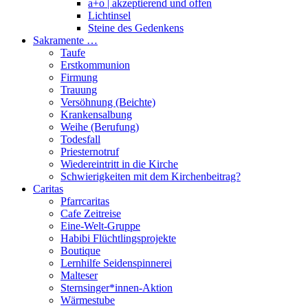
a+o | akzeptierend und offen
Lichtinsel
Steine des Gedenkens
Sakramente …
Taufe
Erstkommunion
Firmung
Trauung
Versöhnung (Beichte)
Krankensalbung
Weihe (Berufung)
Todesfall
Priesternotruf
Wiedereintritt in die Kirche
Schwierigkeiten mit dem Kirchenbeitrag?
Caritas
Pfarrcaritas
Cafe Zeitreise
Eine-Welt-Gruppe
Habibi Flüchtlingsprojekte
Boutique
Lernhilfe Seidenspinnerei
Malteser
Sternsinger*innen-Aktion
Wärmestube