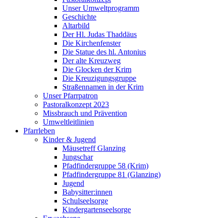
Unser Umweltprogramm
Geschichte
Altarbild
Der Hl. Judas Thaddäus
Die Kirchenfenster
Die Statue des hl. Antonius
Der alte Kreuzweg
Die Glocken der Krim
Die Kreuzigungsgruppe
Straßennamen in der Krim
Unser Pfarrpatron
Pastoralkonzept 2023
Missbrauch und Prävention
Umweltleitlinien
Pfarrleben
Kinder & Jugend
Mäusetreff Glanzing
Jungschar
Pfadfindergruppe 58 (Krim)
Pfadfindergruppe 81 (Glanzing)
Jugend
Babysitter:innen
Schulseelsorge
Kindergartenseelsorge