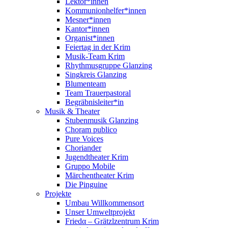
Lektor*innen
Kommunionhelfer*innen
Mesner*innen
Kantor*innen
Organist*innen
Feiertag in der Krim
Musik-Team Krim
Rhythmusgruppe Glanzing
Singkreis Glanzing
Blumenteam
Team Trauerpastoral
Begräbnisleiter*in
Musik & Theater
Stubenmusik Glanzing
Choram publico
Pure Voices
Choriander
Jugendtheater Krim
Gruppo Mobile
Märchentheater Krim
Die Pinguine
Projekte
Umbau Willkommensort
Unser Umweltprojekt
Friedα – Grätzlzentrum Krim