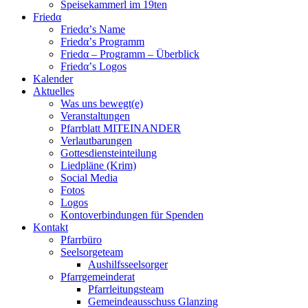
Speisekammerl im 19ten
Friedα
Friedα’s Name
Friedα’s Programm
Friedα – Programm – Überblick
Friedα’s Logos
Kalender
Aktuelles
Was uns bewegt(e)
Veranstaltungen
Pfarrblatt MITEINANDER
Verlautbarungen
Gottesdiensteinteilung
Liedpläne (Krim)
Social Media
Fotos
Logos
Kontoverbindungen für Spenden
Kontakt
Pfarrbüro
Seelsorgeteam
Aushilfsseelsorger
Pfarrgemeinderat
Pfarrleitungsteam
Gemeindeausschuss Glanzing