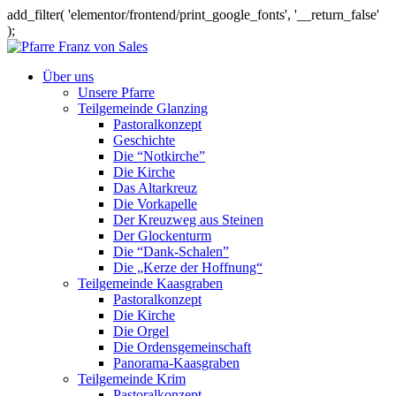
add_filter( 'elementor/frontend/print_google_fonts', '__return_false'
);
Über uns
Unsere Pfarre
Teilgemeinde Glanzing
Pastoralkonzept
Geschichte
Die “Notkirche”
Die Kirche
Das Altarkreuz
Die Vorkapelle
Der Kreuzweg aus Steinen
Der Glockenturm
Die “Dank-Schalen”
Die „Kerze der Hoffnung“
Teilgemeinde Kaasgraben
Pastoralkonzept
Die Kirche
Die Orgel
Die Ordensgemeinschaft
Panorama-Kaasgraben
Teilgemeinde Krim
Pastoralkonzept