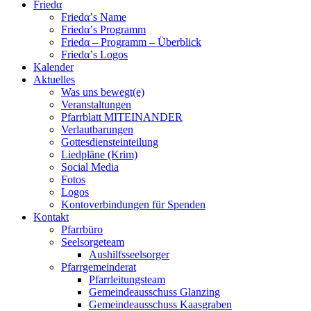
Friedα
Friedα’s Name
Friedα’s Programm
Friedα – Programm – Überblick
Friedα’s Logos
Kalender
Aktuelles
Was uns bewegt(e)
Veranstaltungen
Pfarrblatt MITEINANDER
Verlautbarungen
Gottesdiensteinteilung
Liedpläne (Krim)
Social Media
Fotos
Logos
Kontoverbindungen für Spenden
Kontakt
Pfarrbüro
Seelsorgeteam
Aushilfsseelsorger
Pfarrgemeinderat
Pfarrleitungsteam
Gemeindeausschuss Glanzing
Gemeindeausschuss Kaasgraben