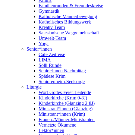
Anima
Familienrunden & Freundeskreise
Gymnastik
Katholische Männerbewegung
Katholisches Bildungswerk
Kreativ-Team
Salesianische Weggemeinschaft
Umwelt-Team
Yoga
Senior*innen
Cafe Zeitreise
LIMA
Solli-Runde
Senior:innen Nachmittag
Spätlese Krim
Seniorenheim-Seelsorge
Liturgie
Wort-Gottes-Feier-Leitende
Kinderkirche (Krim 0-8J)
Kinderkirche (Glanzing 2-8J)
Ministrant*innen (Glanzing)
Ministrant*innen (Krim)
Frauen-/Männer-Ministranten
Vernetzte Ökumene
Lektor*innen