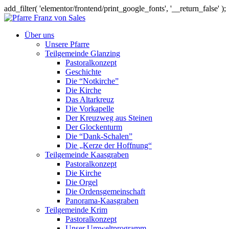
add_filter( 'elementor/frontend/print_google_fonts', '__return_false' );
Über uns
Unsere Pfarre
Teilgemeinde Glanzing
Pastoralkonzept
Geschichte
Die “Notkirche”
Die Kirche
Das Altarkreuz
Die Vorkapelle
Der Kreuzweg aus Steinen
Der Glockenturm
Die “Dank-Schalen”
Die „Kerze der Hoffnung“
Teilgemeinde Kaasgraben
Pastoralkonzept
Die Kirche
Die Orgel
Die Ordensgemeinschaft
Panorama-Kaasgraben
Teilgemeinde Krim
Pastoralkonzept
Unser Umweltprogramm