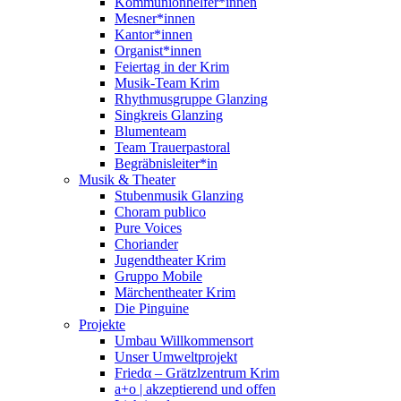
Kommunionhelfer*innen
Mesner*innen
Kantor*innen
Organist*innen
Feiertag in der Krim
Musik-Team Krim
Rhythmusgruppe Glanzing
Singkreis Glanzing
Blumenteam
Team Trauerpastoral
Begräbnisleiter*in
Musik & Theater
Stubenmusik Glanzing
Choram publico
Pure Voices
Choriander
Jugendtheater Krim
Gruppo Mobile
Märchentheater Krim
Die Pinguine
Projekte
Umbau Willkommensort
Unser Umweltprojekt
Friedα – Grätzlzentrum Krim
a+o | akzeptierend und offen