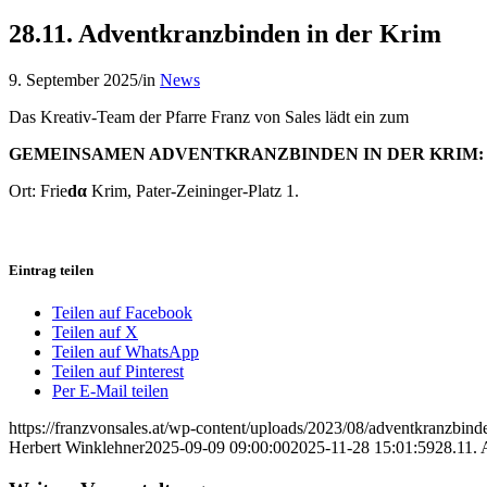
28.11. Adventkranzbinden in der Krim
9. September 2025
/
in
News
Das Kreativ-Team der Pfarre Franz von Sales lädt ein zum
GEMEINSAMEN ADVENTKRANZBINDEN IN DER KRIM: FRE
Ort: Frie
dα
Krim, Pater-Zeininger-Platz 1.
Eintrag teilen
Teilen auf Facebook
Teilen auf X
Teilen auf WhatsApp
Teilen auf Pinterest
Per E-Mail teilen
https://franzvonsales.at/wp-content/uploads/2023/08/adventkranzbinde
Herbert Winklehner
2025-09-09 09:00:00
2025-11-28 15:01:59
28.11. 