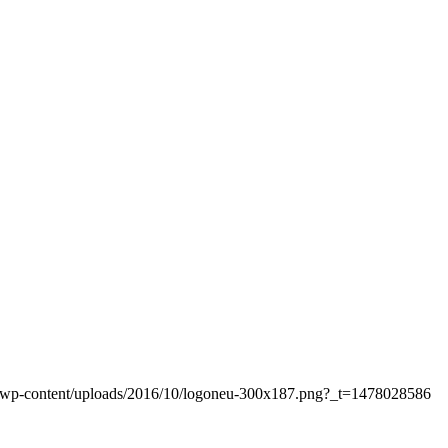
.at/wp-content/uploads/2016/10/logoneu-300x187.png?_t=1478028586