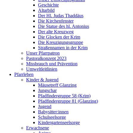
Geschichte
Altarbild
Der Hl. Judas Thaddäus
Die Kirchenfenster
Die Statue des hl. Antonius
Der alte Kreuzweg
Die Glocken der Krim
Die Kreuzigungsgruppe
Straßennamen in der Krim
Unser Pfarrpatron
Pastoralkonzept 2023
Missbrauch und Prävention
Umweltleitlinien
Pfarrleben
Kinder & Jugend
Mäusetreff Glanzing
Jungschar
Pfadfindergruppe 58 (Krim)
Pfadfindergruppe 81 (Glanzing)
Jugend
Babysitter:innen
Schulseelsorge
Kindergartenseelsorge
Erwachsene