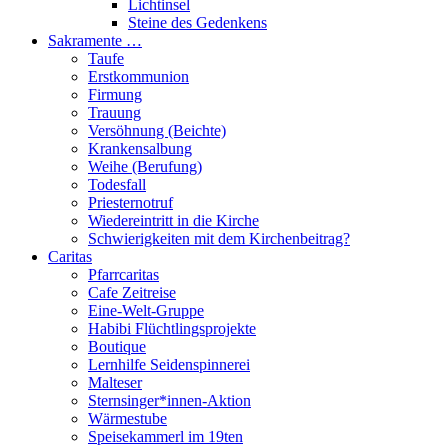
Lichtinsel
Steine des Gedenkens
Sakramente …
Taufe
Erstkommunion
Firmung
Trauung
Versöhnung (Beichte)
Krankensalbung
Weihe (Berufung)
Todesfall
Priesternotruf
Wiedereintritt in die Kirche
Schwierigkeiten mit dem Kirchenbeitrag?
Caritas
Pfarrcaritas
Cafe Zeitreise
Eine-Welt-Gruppe
Habibi Flüchtlingsprojekte
Boutique
Lernhilfe Seidenspinnerei
Malteser
Sternsinger*innen-Aktion
Wärmestube
Speisekammerl im 19ten