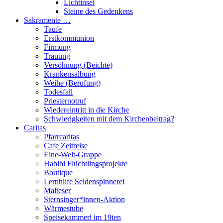
Lichtinsel
Steine des Gedenkens
Sakramente …
Taufe
Erstkommunion
Firmung
Trauung
Versöhnung (Beichte)
Krankensalbung
Weihe (Berufung)
Todesfall
Priesternotruf
Wiedereintritt in die Kirche
Schwierigkeiten mit dem Kirchenbeitrag?
Caritas
Pfarrcaritas
Cafe Zeitreise
Eine-Welt-Gruppe
Habibi Flüchtlingsprojekte
Boutique
Lernhilfe Seidenspinnerei
Malteser
Sternsinger*innen-Aktion
Wärmestube
Speisekammerl im 19ten