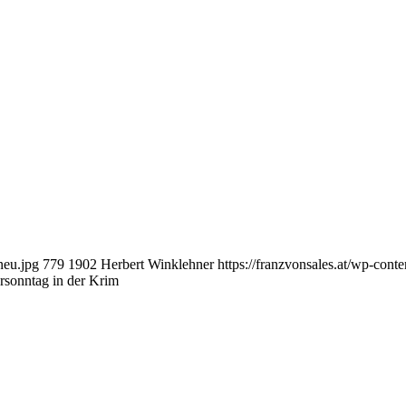
neu.jpg
779
1902
Herbert Winklehner
https://franzvonsales.at/wp-co
rsonntag in der Krim