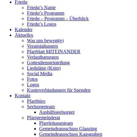
Friedα
Friedα’s Name
Friedα’s Programm
Friedα – Programm – Überblick
Friedα’s Logos
Kalender
Aktuelles
Was uns bewegt(e)
Veranstaltungen
Pfarrblatt MITEINANDER
Verlautbarungen
Gottesdiensteinteilung
Liedpläne (Krim)
Social Media
Fotos
Logos
Kontoverbindungen für Spenden
Kontakt
Pfarrbüro
Seelsorgeteam
Aushilfsseelsorger
Pfarrgemeinderat
Pfarrleitungsteam
Gemeindeausschuss Glanzing
Gemeindeausschuss Kaasgraben