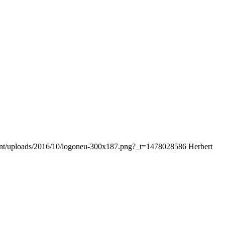
ntent/uploads/2016/10/logoneu-300x187.png?_t=1478028586
Herbert