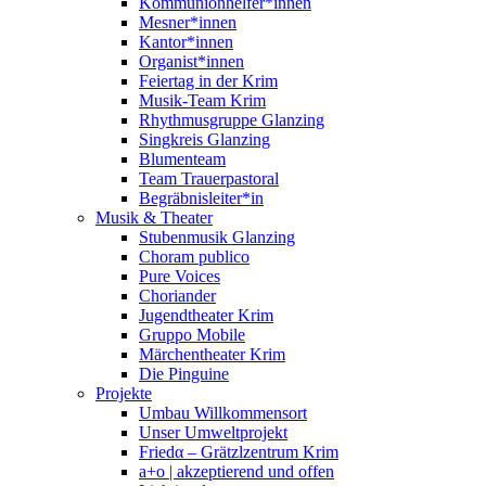
Kommunionhelfer*innen
Mesner*innen
Kantor*innen
Organist*innen
Feiertag in der Krim
Musik-Team Krim
Rhythmusgruppe Glanzing
Singkreis Glanzing
Blumenteam
Team Trauerpastoral
Begräbnisleiter*in
Musik & Theater
Stubenmusik Glanzing
Choram publico
Pure Voices
Choriander
Jugendtheater Krim
Gruppo Mobile
Märchentheater Krim
Die Pinguine
Projekte
Umbau Willkommensort
Unser Umweltprojekt
Friedα – Grätzlzentrum Krim
a+o | akzeptierend und offen