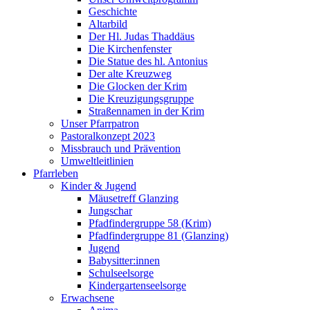
Geschichte
Altarbild
Der Hl. Judas Thaddäus
Die Kirchenfenster
Die Statue des hl. Antonius
Der alte Kreuzweg
Die Glocken der Krim
Die Kreuzigungsgruppe
Straßennamen in der Krim
Unser Pfarrpatron
Pastoralkonzept 2023
Missbrauch und Prävention
Umweltleitlinien
Pfarrleben
Kinder & Jugend
Mäusetreff Glanzing
Jungschar
Pfadfindergruppe 58 (Krim)
Pfadfindergruppe 81 (Glanzing)
Jugend
Babysitter:innen
Schulseelsorge
Kindergartenseelsorge
Erwachsene