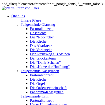
add_filter( 'elementor/frontend/print_google_fonts', '__return_false' );
Über uns
Unsere Pfarre
Teilgemeinde Glanzing
Pastoralkonzept
Geschichte
Die “Notkirche”
Die Kirche
Das Altarkreuz
Die Vorkapelle
Der Kreuzweg aus Steinen
Der Glockenturm
Die “Dank-Schalen”
Die „Kerze der Hoffnung“
Teilgemeinde Kaasgraben
Pastoralkonzept
Die Kirche
Die Orgel
Die Ordensgemeinschaft
Panorama-Kaasgraben
Teilgemeinde Krim
Pastoralkonzept
Unser Umweltprogramm