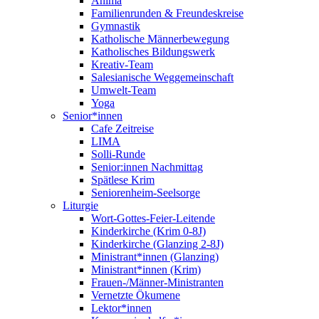
Anima
Familienrunden & Freundeskreise
Gymnastik
Katholische Männerbewegung
Katholisches Bildungswerk
Kreativ-Team
Salesianische Weggemeinschaft
Umwelt-Team
Yoga
Senior*innen
Cafe Zeitreise
LIMA
Solli-Runde
Senior:innen Nachmittag
Spätlese Krim
Seniorenheim-Seelsorge
Liturgie
Wort-Gottes-Feier-Leitende
Kinderkirche (Krim 0-8J)
Kinderkirche (Glanzing 2-8J)
Ministrant*innen (Glanzing)
Ministrant*innen (Krim)
Frauen-/Männer-Ministranten
Vernetzte Ökumene
Lektor*innen