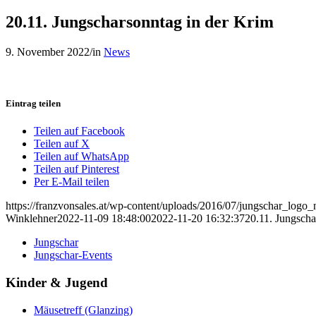
20.11. Jungscharsonntag in der Krim
9. November 2022
/
in
News
Eintrag teilen
Teilen auf Facebook
Teilen auf X
Teilen auf WhatsApp
Teilen auf Pinterest
Per E-Mail teilen
https://franzvonsales.at/wp-content/uploads/2016/07/jungschar_logo_
Winklehner
2022-11-09 18:48:00
2022-11-20 16:32:37
20.11. Jungscha
Jungschar
Jungschar-Events
Kinder & Jugend
Mäusetreff (Glanzing)