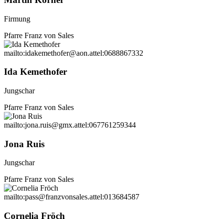
Firmung
Pfarre Franz von Sales
mailto:idakemethofer@aon.at
tel:0688867332
Ida Kemethofer
Jungschar
Pfarre Franz von Sales
mailto:jona.ruis@gmx.at
tel:067761259344
Jona Ruis
Jungschar
Pfarre Franz von Sales
mailto:pass@franzvonsales.at
tel:013684587
Cornelia Fröch