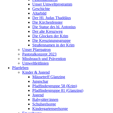
Unser Umweltprogramm
Geschichte
Altarbild
Der Hl. Judas Thaddäus
Die Kirchenfenster
Die Statue des hl. Antonius
Der alte Kreuzweg
Die Glocken der Krim
Die Kreuzigungsgruppe
Straßennamen in der Krim
Unser Pfarrpatron
Pastoralkonzept 2023
Missbrauch und Prävention
Umweltleitlinien
Pfarrleben
Kinder & Jugend
Mäusetreff Glanzing
Jungschar
Pfadfindergruppe 58 (Krim)
Pfadfindergruppe 81 (Glanzing)
Jugend
Babysitter:innen
Schulseelsorge
Kindergartenseelsorge