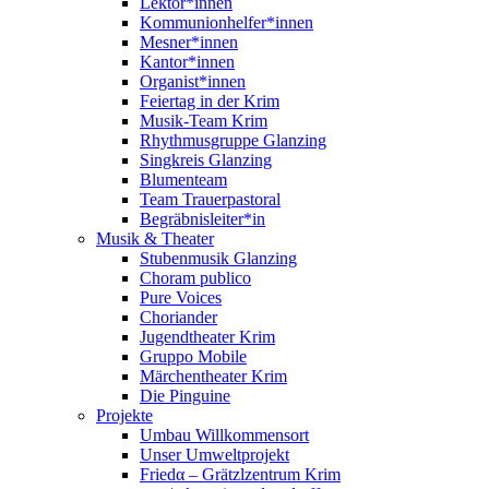
Lektor*innen
Kommunionhelfer*innen
Mesner*innen
Kantor*innen
Organist*innen
Feiertag in der Krim
Musik-Team Krim
Rhythmusgruppe Glanzing
Singkreis Glanzing
Blumenteam
Team Trauerpastoral
Begräbnisleiter*in
Musik & Theater
Stubenmusik Glanzing
Choram publico
Pure Voices
Choriander
Jugendtheater Krim
Gruppo Mobile
Märchentheater Krim
Die Pinguine
Projekte
Umbau Willkommensort
Unser Umweltprojekt
Friedα – Grätzlzentrum Krim