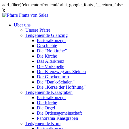
add_filter( 'elementor/frontend/print_google_fonts', '__return_false'
);
Über uns
Unsere Pfarre
Teilgemeinde Glanzing
Pastoralkonzept
Geschichte
Die “Notkirche”
Die Kirche
Das Altarkreuz
Die Vorkapelle
Der Kreuzweg aus Steinen
Der Glockenturm
Die “Dank-Schalen”
Die „Kerze der Hoffnung“
Teilgemeinde Kaasgraben
Pastoralkonzept
Die Kirche
Die Orgel
Die Ordensgemeinschaft
Panorama-Kaasgraben
Teilgemeinde Krim
Pastoralkonzept