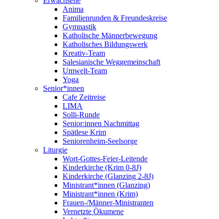
Erwachsene
Anima
Familienrunden & Freundeskreise
Gymnastik
Katholische Männerbewegung
Katholisches Bildungswerk
Kreativ-Team
Salesianische Weggemeinschaft
Umwelt-Team
Yoga
Senior*innen
Cafe Zeitreise
LIMA
Solli-Runde
Senior:innen Nachmittag
Spätlese Krim
Seniorenheim-Seelsorge
Liturgie
Wort-Gottes-Feier-Leitende
Kinderkirche (Krim 0-8J)
Kinderkirche (Glanzing 2-8J)
Ministrant*innen (Glanzing)
Ministrant*innen (Krim)
Frauen-/Männer-Ministranten
Vernetzte Ökumene