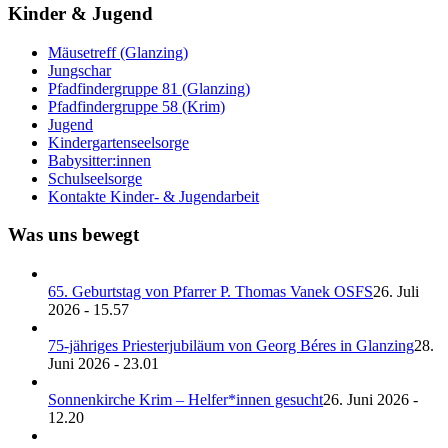
Kinder & Jugend
Mäusetreff (Glanzing)
Jungschar
Pfadfindergruppe 81 (Glanzing)
Pfadfindergruppe 58 (Krim)
Jugend
Kindergartenseelsorge
Babysitter:innen
Schulseelsorge
Kontakte Kinder- & Jugendarbeit
Was uns bewegt
65. Geburtstag von Pfarrer P. Thomas Vanek OSFS
26. Juli
2026 - 15.57
75-jähriges Priesterjubiläum von Georg Béres in Glanzing
28.
Juni 2026 - 23.01
Sonnenkirche Krim – Helfer*innen gesucht
26. Juni 2026 -
12.20