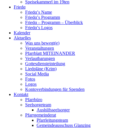
Speisekammerl im 19ten
Friedα
Friedα’s Name
Friedα’s Programm
Friedα – Programm – Überblick
Friedα’s Logos
Kalender
Aktuelles
Was uns bewegt(e)
Veranstaltungen
Pfarrblatt MITEINANDER
Verlautbarungen
Gottesdiensteinteilung
Liedpläne (Krim)
Social Media
Fotos
Logos
Kontoverbindungen für Spenden
Kontakt
Pfarrbüro
Seelsorgeteam
Aushilfsseelsorger
Pfarrgemeinderat
Pfarrleitungsteam
Gemeindeausschuss Glanzing