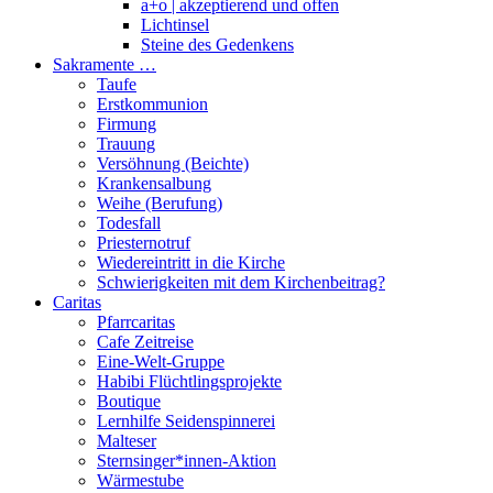
a+o | akzeptierend und offen
Lichtinsel
Steine des Gedenkens
Sakramente …
Taufe
Erstkommunion
Firmung
Trauung
Versöhnung (Beichte)
Krankensalbung
Weihe (Berufung)
Todesfall
Priesternotruf
Wiedereintritt in die Kirche
Schwierigkeiten mit dem Kirchenbeitrag?
Caritas
Pfarrcaritas
Cafe Zeitreise
Eine-Welt-Gruppe
Habibi Flüchtlingsprojekte
Boutique
Lernhilfe Seidenspinnerei
Malteser
Sternsinger*innen-Aktion
Wärmestube