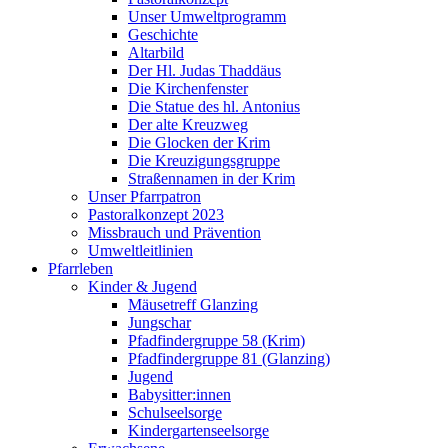
Unser Umweltprogramm
Geschichte
Altarbild
Der Hl. Judas Thaddäus
Die Kirchenfenster
Die Statue des hl. Antonius
Der alte Kreuzweg
Die Glocken der Krim
Die Kreuzigungsgruppe
Straßennamen in der Krim
Unser Pfarrpatron
Pastoralkonzept 2023
Missbrauch und Prävention
Umweltleitlinien
Pfarrleben
Kinder & Jugend
Mäusetreff Glanzing
Jungschar
Pfadfindergruppe 58 (Krim)
Pfadfindergruppe 81 (Glanzing)
Jugend
Babysitter:innen
Schulseelsorge
Kindergartenseelsorge