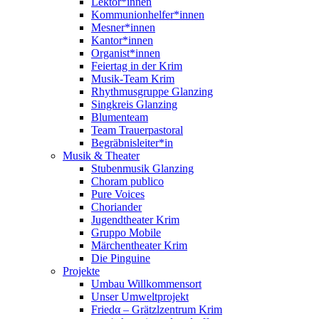
Lektor*innen
Kommunionhelfer*innen
Mesner*innen
Kantor*innen
Organist*innen
Feiertag in der Krim
Musik-Team Krim
Rhythmusgruppe Glanzing
Singkreis Glanzing
Blumenteam
Team Trauerpastoral
Begräbnisleiter*in
Musik & Theater
Stubenmusik Glanzing
Choram publico
Pure Voices
Choriander
Jugendtheater Krim
Gruppo Mobile
Märchentheater Krim
Die Pinguine
Projekte
Umbau Willkommensort
Unser Umweltprojekt
Friedα – Grätzlzentrum Krim