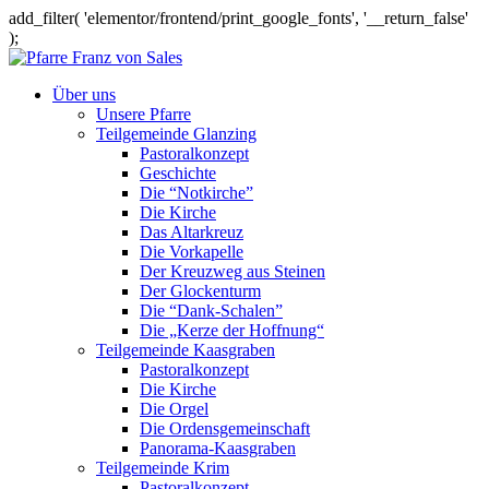
add_filter( 'elementor/frontend/print_google_fonts', '__return_false'
);
Über uns
Unsere Pfarre
Teilgemeinde Glanzing
Pastoralkonzept
Geschichte
Die “Notkirche”
Die Kirche
Das Altarkreuz
Die Vorkapelle
Der Kreuzweg aus Steinen
Der Glockenturm
Die “Dank-Schalen”
Die „Kerze der Hoffnung“
Teilgemeinde Kaasgraben
Pastoralkonzept
Die Kirche
Die Orgel
Die Ordensgemeinschaft
Panorama-Kaasgraben
Teilgemeinde Krim
Pastoralkonzept