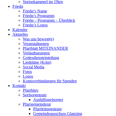
Speisekammerl im 19ten
Friedα
Friedα’s Name
Friedα’s Programm
Friedα – Programm – Überblick
Friedα’s Logos
Kalender
Aktuelles
Was uns bewegt(e)
Veranstaltungen
Pfarrblatt MITEINANDER
Verlautbarungen
Gottesdiensteinteilung
Liedpläne (Krim)
Social Media
Fotos
Logos
Kontoverbindungen für Spenden
Kontakt
Pfarrbüro
Seelsorgeteam
Aushilfsseelsorger
Pfarrgemeinderat
Pfarrleitungsteam
Gemeindeausschuss Glanzing