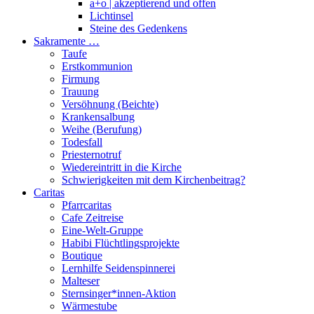
a+o | akzeptierend und offen
Lichtinsel
Steine des Gedenkens
Sakramente …
Taufe
Erstkommunion
Firmung
Trauung
Versöhnung (Beichte)
Krankensalbung
Weihe (Berufung)
Todesfall
Priesternotruf
Wiedereintritt in die Kirche
Schwierigkeiten mit dem Kirchenbeitrag?
Caritas
Pfarrcaritas
Cafe Zeitreise
Eine-Welt-Gruppe
Habibi Flüchtlingsprojekte
Boutique
Lernhilfe Seidenspinnerei
Malteser
Sternsinger*innen-Aktion
Wärmestube