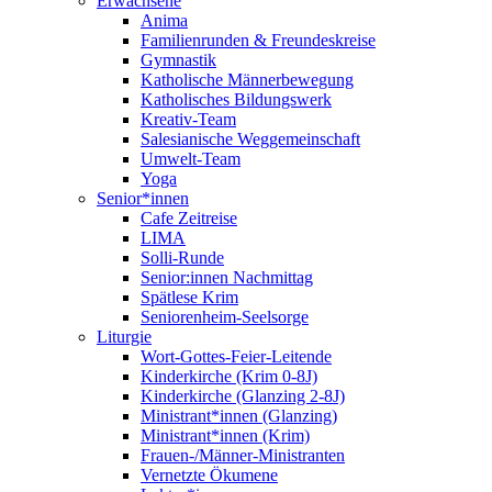
Erwachsene
Anima
Familienrunden & Freundeskreise
Gymnastik
Katholische Männerbewegung
Katholisches Bildungswerk
Kreativ-Team
Salesianische Weggemeinschaft
Umwelt-Team
Yoga
Senior*innen
Cafe Zeitreise
LIMA
Solli-Runde
Senior:innen Nachmittag
Spätlese Krim
Seniorenheim-Seelsorge
Liturgie
Wort-Gottes-Feier-Leitende
Kinderkirche (Krim 0-8J)
Kinderkirche (Glanzing 2-8J)
Ministrant*innen (Glanzing)
Ministrant*innen (Krim)
Frauen-/Männer-Ministranten
Vernetzte Ökumene