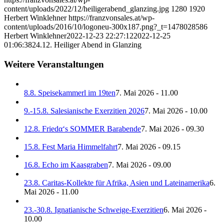
content/uploads/2022/12/heiligerabend_glanzing.jpg
1280
1920
Herbert Winklehner
https://franzvonsales.at/wp-
content/uploads/2016/10/logoneu-300x187.png?_t=1478028586
Herbert Winklehner
2022-12-23 22:27:12
2022-12-25
01:06:38
24.12. Heiliger Abend in Glanzing
Weitere Veranstaltungen
8.8. Speisekammerl im 19ten
7. Mai 2026 - 11.00
9.-15.8. Salesianische Exerzitien 2026
7. Mai 2026 - 10.00
12.8. Friedα‘s SOMMER Barabende
7. Mai 2026 - 09.30
15.8. Fest Maria Himmelfahrt
7. Mai 2026 - 09.15
16.8. Echo im Kaasgraben
7. Mai 2026 - 09.00
23.8. Caritas-Kollekte für Afrika, Asien und Lateinamerika
6.
Mai 2026 - 11.00
23.-30.8. Ignatianische Schweige-Exerzitien
6. Mai 2026 -
10.00