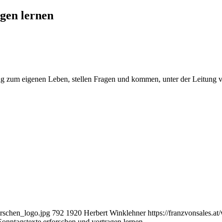
agen lernen
ug zum eigenen Leben, stellen Fragen und kommen, unter der Leitung 
orschen_logo.jpg
792
1920
Herbert Winklehner
https://franzvonsales.
Sonntagstexte erforschen und vortragen lernen