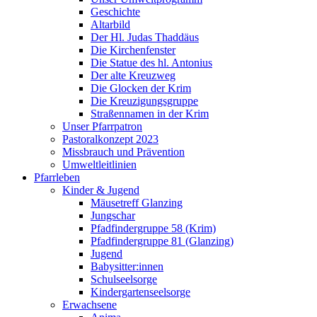
Geschichte
Altarbild
Der Hl. Judas Thaddäus
Die Kirchenfenster
Die Statue des hl. Antonius
Der alte Kreuzweg
Die Glocken der Krim
Die Kreuzigungsgruppe
Straßennamen in der Krim
Unser Pfarrpatron
Pastoralkonzept 2023
Missbrauch und Prävention
Umweltleitlinien
Pfarrleben
Kinder & Jugend
Mäusetreff Glanzing
Jungschar
Pfadfindergruppe 58 (Krim)
Pfadfindergruppe 81 (Glanzing)
Jugend
Babysitter:innen
Schulseelsorge
Kindergartenseelsorge
Erwachsene