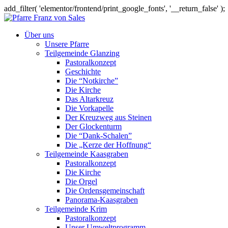
add_filter( 'elementor/frontend/print_google_fonts', '__return_false' );
Über uns
Unsere Pfarre
Teilgemeinde Glanzing
Pastoralkonzept
Geschichte
Die “Notkirche”
Die Kirche
Das Altarkreuz
Die Vorkapelle
Der Kreuzweg aus Steinen
Der Glockenturm
Die “Dank-Schalen”
Die „Kerze der Hoffnung“
Teilgemeinde Kaasgraben
Pastoralkonzept
Die Kirche
Die Orgel
Die Ordensgemeinschaft
Panorama-Kaasgraben
Teilgemeinde Krim
Pastoralkonzept
Unser Umweltprogramm