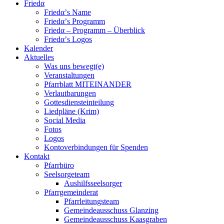
Friedα
Friedα’s Name
Friedα’s Programm
Friedα – Programm – Überblick
Friedα’s Logos
Kalender
Aktuelles
Was uns bewegt(e)
Veranstaltungen
Pfarrblatt MITEINANDER
Verlautbarungen
Gottesdiensteinteilung
Liedpläne (Krim)
Social Media
Fotos
Logos
Kontoverbindungen für Spenden
Kontakt
Pfarrbüro
Seelsorgeteam
Aushilfsseelsorger
Pfarrgemeinderat
Pfarrleitungsteam
Gemeindeausschuss Glanzing
Gemeindeausschuss Kaasgraben