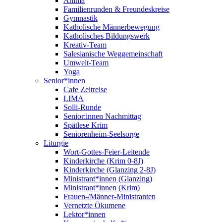
Anima
Familienrunden & Freundeskreise
Gymnastik
Katholische Männerbewegung
Katholisches Bildungswerk
Kreativ-Team
Salesianische Weggemeinschaft
Umwelt-Team
Yoga
Senior*innen
Cafe Zeitreise
LIMA
Solli-Runde
Senior:innen Nachmittag
Spätlese Krim
Seniorenheim-Seelsorge
Liturgie
Wort-Gottes-Feier-Leitende
Kinderkirche (Krim 0-8J)
Kinderkirche (Glanzing 2-8J)
Ministrant*innen (Glanzing)
Ministrant*innen (Krim)
Frauen-/Männer-Ministranten
Vernetzte Ökumene
Lektor*innen