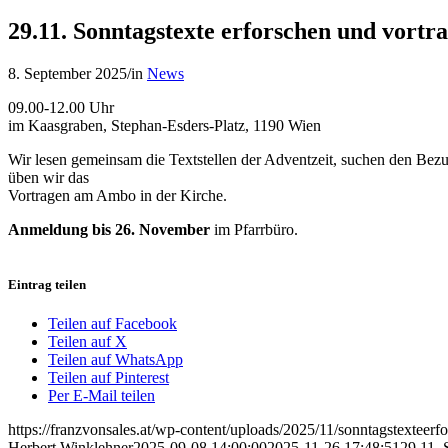
29.11. Sonntagstexte erforschen und vortr
8. September 2025
/
in
News
09.00-12.00 Uhr
im Kaasgraben, Stephan-Esders-Platz, 1190 Wien
Wir lesen gemeinsam die Textstellen der Adventzeit, suchen den Bez
üben wir das
Vortragen am Ambo in der Kirche.
Anmeldung bis 26. November
im Pfarrbüro.
Eintrag teilen
Teilen auf Facebook
Teilen auf X
Teilen auf WhatsApp
Teilen auf Pinterest
Per E-Mail teilen
https://franzvonsales.at/wp-content/uploads/2025/11/sonntagstexteerf
Herbert Winklehner
2025-09-08 14:00:00
2025-11-26 17:48:51
29.11. 