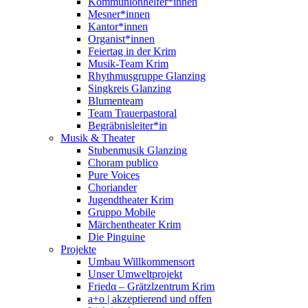
Kommunionhelfer*innen
Mesner*innen
Kantor*innen
Organist*innen
Feiertag in der Krim
Musik-Team Krim
Rhythmusgruppe Glanzing
Singkreis Glanzing
Blumenteam
Team Trauerpastoral
Begräbnisleiter*in
Musik & Theater
Stubenmusik Glanzing
Choram publico
Pure Voices
Choriander
Jugendtheater Krim
Gruppo Mobile
Märchentheater Krim
Die Pinguine
Projekte
Umbau Willkommensort
Unser Umweltprojekt
Friedα – Grätzlzentrum Krim
a+o | akzeptierend und offen