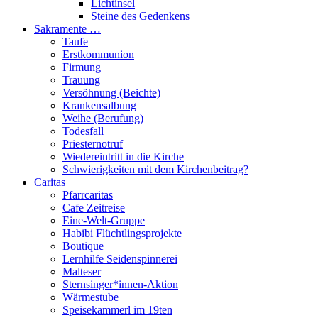
Lichtinsel
Steine des Gedenkens
Sakramente …
Taufe
Erstkommunion
Firmung
Trauung
Versöhnung (Beichte)
Krankensalbung
Weihe (Berufung)
Todesfall
Priesternotruf
Wiedereintritt in die Kirche
Schwierigkeiten mit dem Kirchenbeitrag?
Caritas
Pfarrcaritas
Cafe Zeitreise
Eine-Welt-Gruppe
Habibi Flüchtlingsprojekte
Boutique
Lernhilfe Seidenspinnerei
Malteser
Sternsinger*innen-Aktion
Wärmestube
Speisekammerl im 19ten