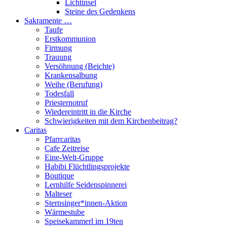
Lichtinsel
Steine des Gedenkens
Sakramente …
Taufe
Erstkommunion
Firmung
Trauung
Versöhnung (Beichte)
Krankensalbung
Weihe (Berufung)
Todesfall
Priesternotruf
Wiedereintritt in die Kirche
Schwierigkeiten mit dem Kirchenbeitrag?
Caritas
Pfarrcaritas
Cafe Zeitreise
Eine-Welt-Gruppe
Habibi Flüchtlingsprojekte
Boutique
Lernhilfe Seidenspinnerei
Malteser
Sternsinger*innen-Aktion
Wärmestube
Speisekammerl im 19ten