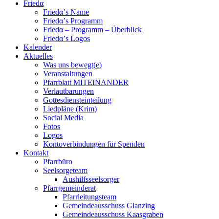
Friedα
Friedα’s Name
Friedα’s Programm
Friedα – Programm – Überblick
Friedα’s Logos
Kalender
Aktuelles
Was uns bewegt(e)
Veranstaltungen
Pfarrblatt MITEINANDER
Verlautbarungen
Gottesdiensteinteilung
Liedpläne (Krim)
Social Media
Fotos
Logos
Kontoverbindungen für Spenden
Kontakt
Pfarrbüro
Seelsorgeteam
Aushilfsseelsorger
Pfarrgemeinderat
Pfarrleitungsteam
Gemeindeausschuss Glanzing
Gemeindeausschuss Kaasgraben