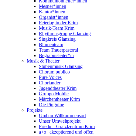
Kommunionhelfer*innen
Mesner*innen
Kantor*innen
Organist*innen
Feiertag in der Krim
Musik-Team Krim
Rhythmusgruppe Glanzing
Singkreis Glanzing
Blumenteam
Team Trauerpastoral
Begräbnisleiter*in
Musik & Theater
Stubenmusik Glanzing
Choram publico
Pure Voices
Choriander
Jugendtheater Krim
Gruppo Mobile
Märchentheater Krim
Die Pinguine
Projekte
Umbau Willkommensort
Unser Umweltprojekt
Friedα – Grätzlzentrum Krim
a+o | akzeptierend und offen