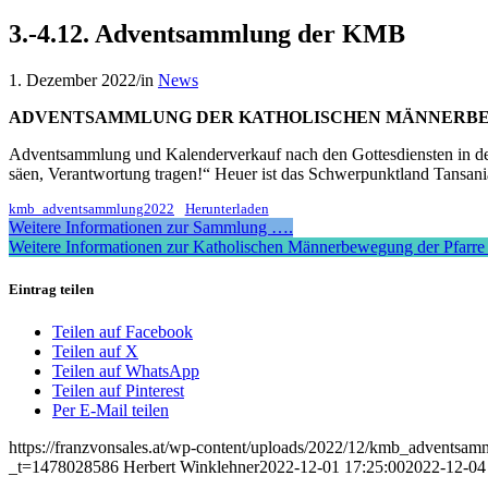
3.-4.12. Adventsammlung der KMB
1. Dezember 2022
/
in
News
ADVENTSAMMLUNG DER KATHOLISCHEN MÄNNERBEW
Adventsammlung und Kalenderverkauf nach den Gottesdiensten in der 
säen, Verantwortung tragen!“ Heuer ist das Schwerpunktland Tansani
kmb_adventsammlung2022
Herunterladen
Weitere Informationen zur Sammlung ….
Weitere Informationen zur Katholischen Männerbewegung der Pfarre
Eintrag teilen
Teilen auf Facebook
Teilen auf X
Teilen auf WhatsApp
Teilen auf Pinterest
Per E-Mail teilen
https://franzvonsales.at/wp-content/uploads/2022/12/kmb_adventsam
_t=1478028586
Herbert Winklehner
2022-12-01 17:25:00
2022-12-04