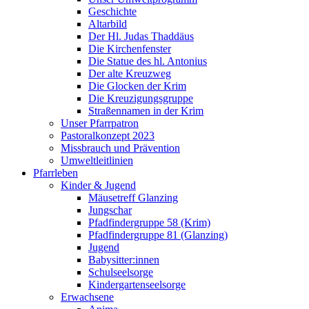
Geschichte
Altarbild
Der Hl. Judas Thaddäus
Die Kirchenfenster
Die Statue des hl. Antonius
Der alte Kreuzweg
Die Glocken der Krim
Die Kreuzigungsgruppe
Straßennamen in der Krim
Unser Pfarrpatron
Pastoralkonzept 2023
Missbrauch und Prävention
Umweltleitlinien
Pfarrleben
Kinder & Jugend
Mäusetreff Glanzing
Jungschar
Pfadfindergruppe 58 (Krim)
Pfadfindergruppe 81 (Glanzing)
Jugend
Babysitter:innen
Schulseelsorge
Kindergartenseelsorge
Erwachsene