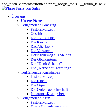
add_filter( 'elementor/frontend/print_google_fonts', '__return_false' );
Über uns
Unsere Pfarre
Teilgemeinde Glanzing
Pastoralkonzept
Geschichte
Die “Notkirche”
Die Kirche
Das Altarkreuz
Die Vorkapelle
Der Kreuzweg aus Steinen
Der Glockenturm
Die “Dank-Schalen”
Die „Kerze der Hoffnung“
Teilgemeinde Kaasgraben
Pastoralkonzept
Die Kirche
Die Orgel
Die Ordensgemeinschaft
Panorama-Kaasgraben
Teilgemeinde Krim
Pastoralkonzept
Unser Umweltprogramm