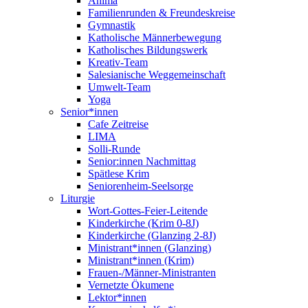
Anima
Familienrunden & Freundeskreise
Gymnastik
Katholische Männerbewegung
Katholisches Bildungswerk
Kreativ-Team
Salesianische Weggemeinschaft
Umwelt-Team
Yoga
Senior*innen
Cafe Zeitreise
LIMA
Solli-Runde
Senior:innen Nachmittag
Spätlese Krim
Seniorenheim-Seelsorge
Liturgie
Wort-Gottes-Feier-Leitende
Kinderkirche (Krim 0-8J)
Kinderkirche (Glanzing 2-8J)
Ministrant*innen (Glanzing)
Ministrant*innen (Krim)
Frauen-/Männer-Ministranten
Vernetzte Ökumene
Lektor*innen