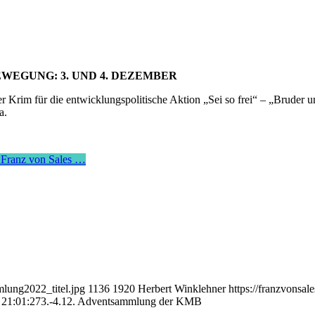
EGUNG: 3. UND 4. DEZEMBER
Krim für die entwicklungspolitische Aktion „Sei so frei“ – „Bruder un
a.
 Franz von Sales …
mlung2022_titel.jpg
1136
1920
Herbert Winklehner
https://franzvonsa
 21:01:27
3.-4.12. Adventsammlung der KMB