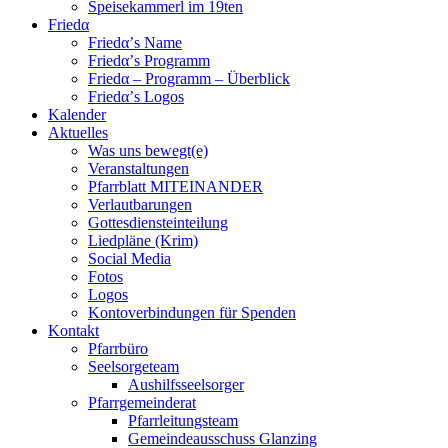
Speisekammerl im 19ten
Friedα
Friedα’s Name
Friedα’s Programm
Friedα – Programm – Überblick
Friedα’s Logos
Kalender
Aktuelles
Was uns bewegt(e)
Veranstaltungen
Pfarrblatt MITEINANDER
Verlautbarungen
Gottesdiensteinteilung
Liedpläne (Krim)
Social Media
Fotos
Logos
Kontoverbindungen für Spenden
Kontakt
Pfarrbüro
Seelsorgeteam
Aushilfsseelsorger
Pfarrgemeinderat
Pfarrleitungsteam
Gemeindeausschuss Glanzing