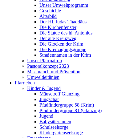
Unser Umweltprogramm
Geschichte
Altarbild
Der Hl. Judas Thaddäus
Die Kirchenfenster
Die Statue des hl. Antonius
Der alte Kreuzweg
Die Glocken der Krim
Die Kreuzigungsgruppe
Straßennamen in der Krim
Unser Pfarrpatron
Pastoralkonzept 2023
Missbrauch und Prävention
Umweltleitlinien
Pfarrleben
Kinder & Jugend
Mäusetreff Glanzing
Jungschar
Pfadfindergruppe 58 (Krim)
Pfadfindergruppe 81 (Glanzing)
Jugend
Babysitter:innen
Schulseelsorge
Kindergartenseelsorge