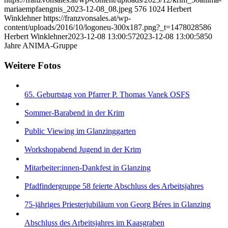
mariaempfaengnis_2023-12-08_08.jpeg
576
1024
Herbert
Winklehner
https://franzvonsales.at/wp-
content/uploads/2016/10/logoneu-300x187.png?_t=1478028586
Herbert Winklehner
2023-12-08 13:00:57
2023-12-08 13:00:58
50
Jahre ANIMA-Gruppe
Weitere Fotos
65. Geburtstag von Pfarrer P. Thomas Vanek OSFS
Sommer-Barabend in der Krim
Public Viewing im Glanzinggarten
Workshopabend Jugend in der Krim
Mitarbeiter:innen-Dankfest in Glanzing
Pfadfindergruppe 58 feierte Abschluss des Arbeitsjahres
75-jähriges Priesterjubiläum von Georg Béres in Glanzing
Abschluss des Arbeitsjahres im Kaasgraben