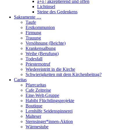
a+o | akzeptierend und offen
Lichtinsel
Steine des Gedenkens
Sakramente …
Taufe
Erstkommunion
Firmung
Trauung
Versöhnung (Beichte)
Krankensalbung
Weihe (Berufung)
Todesfall
Priesternotruf
Wiedereintritt in die Kirche
Schwierigkeiten mit dem Kirchenbeitrag?
Caritas
Pfarrcaritas
Cafe Zeitreise
Eine-Welt-Gruppe
Habibi Flüchtlingsprojekte
Boutique
Lernhilfe Seidenspinnerei
Malteser
Sternsinger*innen-Aktion
Wärmestube