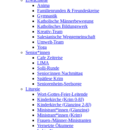
Erwachsene
Anima
Familienrunden & Freundeskreise
Gymnastik
Katholische Männerbewegung
Katholisches Bildungswerk
Kreativ-Team
Salesianische Weggemeinschaft
Umwelt-Team
Yoga
Senior*innen
Cafe Zeitreise
LIMA
Solli-Runde
Senior:innen Nachmittag
Spätlese Krim
Seniorenheim-Seelsorge
Liturgie
Wort-Gottes-Feier-Leitende
Kinderkirche (Krim 0-8J)
Kinderkirche (Glanzing 2-8J)
Ministrant*innen (Glanzing)
Ministrant*innen (Krim)
Frauen-/Männer-Ministranten
Vernetzte Ökumene