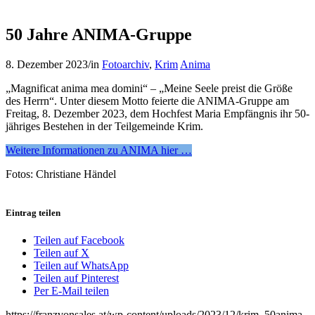
50 Jahre ANIMA-Gruppe
8. Dezember 2023
/
in
Fotoarchiv
,
Krim
Anima
„Magnificat anima mea domini“ – „Meine Seele preist die Größe
des Herrn“. Unter diesem Motto feierte die ANIMA-Gruppe am
Freitag, 8. Dezember 2023, dem Hochfest Maria Empfängnis ihr 50-
jähriges Bestehen in der Teilgemeinde Krim.
Weitere Informationen zu ANIMA hier …
Fotos: Christiane Händel
Eintrag teilen
Teilen auf Facebook
Teilen auf X
Teilen auf WhatsApp
Teilen auf Pinterest
Per E-Mail teilen
https://franzvonsales.at/wp-content/uploads/2023/12/krim_50anima-