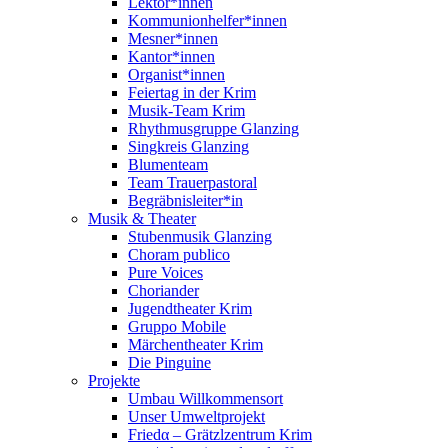
Lektor*innen
Kommunionhelfer*innen
Mesner*innen
Kantor*innen
Organist*innen
Feiertag in der Krim
Musik-Team Krim
Rhythmusgruppe Glanzing
Singkreis Glanzing
Blumenteam
Team Trauerpastoral
Begräbnisleiter*in
Musik & Theater
Stubenmusik Glanzing
Choram publico
Pure Voices
Choriander
Jugendtheater Krim
Gruppo Mobile
Märchentheater Krim
Die Pinguine
Projekte
Umbau Willkommensort
Unser Umweltprojekt
Friedα – Grätzlzentrum Krim