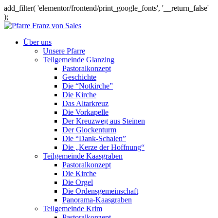
add_filter( 'elementor/frontend/print_google_fonts', '__return_false'
);
Über uns
Unsere Pfarre
Teilgemeinde Glanzing
Pastoralkonzept
Geschichte
Die “Notkirche”
Die Kirche
Das Altarkreuz
Die Vorkapelle
Der Kreuzweg aus Steinen
Der Glockenturm
Die “Dank-Schalen”
Die „Kerze der Hoffnung“
Teilgemeinde Kaasgraben
Pastoralkonzept
Die Kirche
Die Orgel
Die Ordensgemeinschaft
Panorama-Kaasgraben
Teilgemeinde Krim
Pastoralkonzept