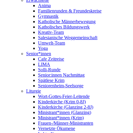
Erwachsene
Anima
Familienrunden & Freundeskreise
Gymnastik
Katholische Männerbewegung
Katholisches Bildungswerk
Kreativ-Team
Salesianische Weggemeinschaft
Umwelt-Team
Yoga
Senior*innen
Cafe Zeitreise
LIMA
Solli-Runde
Senior:innen Nachmittag
Spätlese Krim
Seniorenheim-Seelsorge
Liturgie
Wort-Gottes-Feier-Leitende
Kinderkirche (Krim 0-8J)
Kinderkirche (Glanzing 2-8J)
Ministrant*innen (Glanzing)
Ministrant*innen (Krim)
Frauen-/Männer-Ministranten
Vernetzte Ökumene