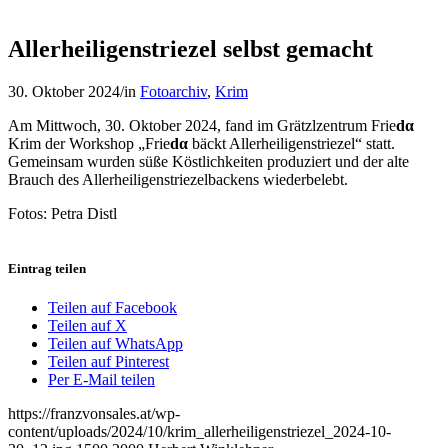
Allerheiligenstriezel selbst gemacht
30. Oktober 2024
/
in
Fotoarchiv
,
Krim
Am Mittwoch, 30. Oktober 2024, fand im Grätzlzentrum Frie
dα
Krim der Workshop „Frie
dα
bäckt Allerheiligenstriezel“ statt.
Gemeinsam wurden süße Köstlichkeiten produziert und der alte
Brauch des Allerheiligenstriezelbackens wiederbelebt.
Fotos: Petra Distl
Eintrag teilen
Teilen auf Facebook
Teilen auf X
Teilen auf WhatsApp
Teilen auf Pinterest
Per E-Mail teilen
https://franzvonsales.at/wp-
content/uploads/2024/10/krim_allerheiligenstriezel_2024-10-