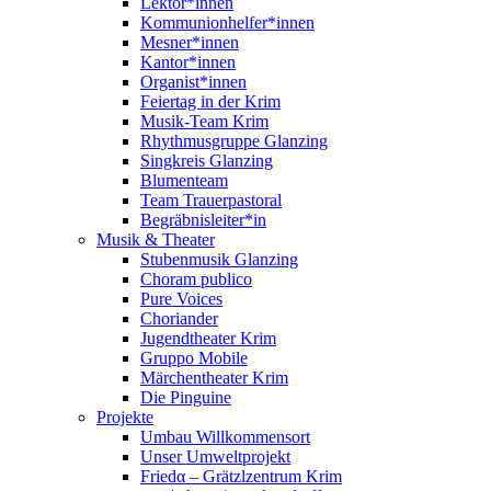
Lektor*innen
Kommunionhelfer*innen
Mesner*innen
Kantor*innen
Organist*innen
Feiertag in der Krim
Musik-Team Krim
Rhythmusgruppe Glanzing
Singkreis Glanzing
Blumenteam
Team Trauerpastoral
Begräbnisleiter*in
Musik & Theater
Stubenmusik Glanzing
Choram publico
Pure Voices
Choriander
Jugendtheater Krim
Gruppo Mobile
Märchentheater Krim
Die Pinguine
Projekte
Umbau Willkommensort
Unser Umweltprojekt
Friedα – Grätzlzentrum Krim