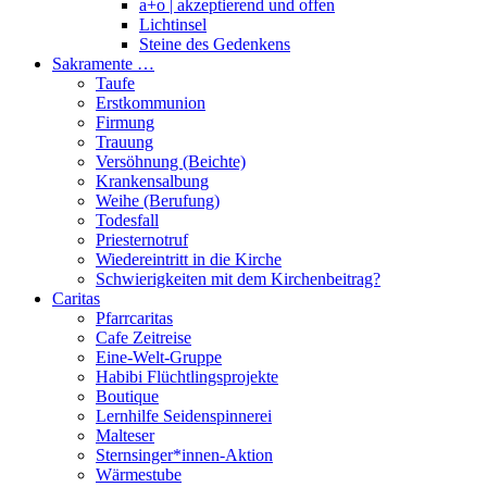
a+o | akzeptierend und offen
Lichtinsel
Steine des Gedenkens
Sakramente …
Taufe
Erstkommunion
Firmung
Trauung
Versöhnung (Beichte)
Krankensalbung
Weihe (Berufung)
Todesfall
Priesternotruf
Wiedereintritt in die Kirche
Schwierigkeiten mit dem Kirchenbeitrag?
Caritas
Pfarrcaritas
Cafe Zeitreise
Eine-Welt-Gruppe
Habibi Flüchtlingsprojekte
Boutique
Lernhilfe Seidenspinnerei
Malteser
Sternsinger*innen-Aktion
Wärmestube