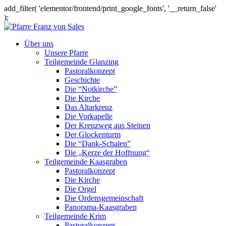
add_filter( 'elementor/frontend/print_google_fonts', '__return_false'
);
Über uns
Unsere Pfarre
Teilgemeinde Glanzing
Pastoralkonzept
Geschichte
Die “Notkirche”
Die Kirche
Das Altarkreuz
Die Vorkapelle
Der Kreuzweg aus Steinen
Der Glockenturm
Die “Dank-Schalen”
Die „Kerze der Hoffnung“
Teilgemeinde Kaasgraben
Pastoralkonzept
Die Kirche
Die Orgel
Die Ordensgemeinschaft
Panorama-Kaasgraben
Teilgemeinde Krim
Pastoralkonzept