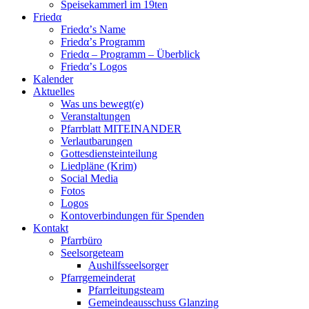
Speisekammerl im 19ten
Friedα
Friedα’s Name
Friedα’s Programm
Friedα – Programm – Überblick
Friedα’s Logos
Kalender
Aktuelles
Was uns bewegt(e)
Veranstaltungen
Pfarrblatt MITEINANDER
Verlautbarungen
Gottesdiensteinteilung
Liedpläne (Krim)
Social Media
Fotos
Logos
Kontoverbindungen für Spenden
Kontakt
Pfarrbüro
Seelsorgeteam
Aushilfsseelsorger
Pfarrgemeinderat
Pfarrleitungsteam
Gemeindeausschuss Glanzing