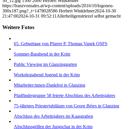
30_12.jpg
1500
2000
Herbert Winklehner
https://franzvonsales.at/wp-content/uploads/2016/10/logoneu-
300x187.png?_t=1478028586
Herbert Winklehner
2024-10-30
21:47:00
2024-10-31 09:52:11
Allerheiligenstriezel selbst gemacht
Weitere Fotos
65. Geburtstag von Pfarrer P. Thomas Vanek OSFS
Sommer-Barabend in der Krim
Public Viewing im Glanzinggarten
Workshopabend Jugend in der Krim
Mitarbeiter:innen-Dankfest in Glanzing
Pfadfindergruppe 58 feierte Abschluss des Arbeitsjahres
75-jähriges Priesterjubiläum von Georg Béres in Glanzing
Abschluss des Arbeitsjahres im Kaasgraben
Abschlussgrillen der Jungschar in der Krim