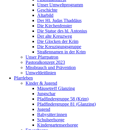
Unser Umweltprogramm
Geschichte
Altarbild
Der Hl. Judas Thaddäus
Die Kirchenfenster
Die Statue des hl. Antonius
Der alte Kreuzweg
Die Glocken der Krim
Die Kreuzigungsgruppe
Straßennamen in der Krim
Unser Pfarrpatron
Pastoralkonzept 2023
Missbrauch und Prävention
Umweltleitlinien
Pfarrleben
Kinder & Jugend
Mäusetreff Glanzing
Jungschar
Pfadfindergruppe 58 (Krim)
Pfadfindergruppe 81 (Glanzing)
Jugend
Babysitter:innen
Schulseelsorge
Kindergartenseelsorge