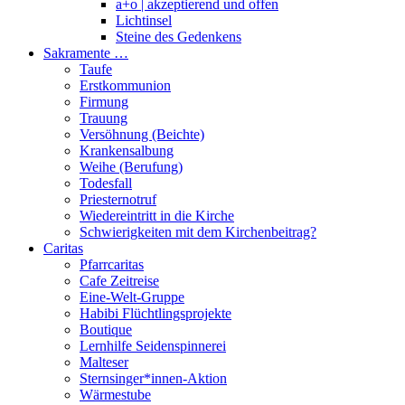
a+o | akzeptierend und offen
Lichtinsel
Steine des Gedenkens
Sakramente …
Taufe
Erstkommunion
Firmung
Trauung
Versöhnung (Beichte)
Krankensalbung
Weihe (Berufung)
Todesfall
Priesternotruf
Wiedereintritt in die Kirche
Schwierigkeiten mit dem Kirchenbeitrag?
Caritas
Pfarrcaritas
Cafe Zeitreise
Eine-Welt-Gruppe
Habibi Flüchtlingsprojekte
Boutique
Lernhilfe Seidenspinnerei
Malteser
Sternsinger*innen-Aktion
Wärmestube