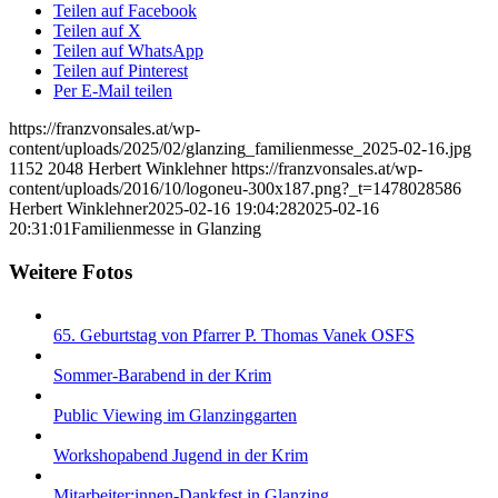
Teilen auf Facebook
Teilen auf X
Teilen auf WhatsApp
Teilen auf Pinterest
Per E-Mail teilen
https://franzvonsales.at/wp-
content/uploads/2025/02/glanzing_familienmesse_2025-02-16.jpg
1152
2048
Herbert Winklehner
https://franzvonsales.at/wp-
content/uploads/2016/10/logoneu-300x187.png?_t=1478028586
Herbert Winklehner
2025-02-16 19:04:28
2025-02-16
20:31:01
Familienmesse in Glanzing
Weitere Fotos
65. Geburtstag von Pfarrer P. Thomas Vanek OSFS
Sommer-Barabend in der Krim
Public Viewing im Glanzinggarten
Workshopabend Jugend in der Krim
Mitarbeiter:innen-Dankfest in Glanzing