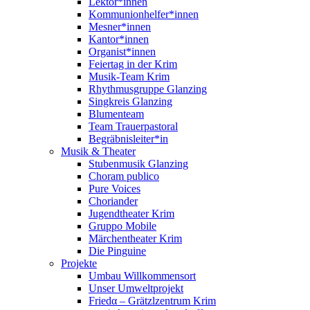
Lektor*innen
Kommunionhelfer*innen
Mesner*innen
Kantor*innen
Organist*innen
Feiertag in der Krim
Musik-Team Krim
Rhythmusgruppe Glanzing
Singkreis Glanzing
Blumenteam
Team Trauerpastoral
Begräbnisleiter*in
Musik & Theater
Stubenmusik Glanzing
Choram publico
Pure Voices
Choriander
Jugendtheater Krim
Gruppo Mobile
Märchentheater Krim
Die Pinguine
Projekte
Umbau Willkommensort
Unser Umweltprojekt
Friedα – Grätzlzentrum Krim