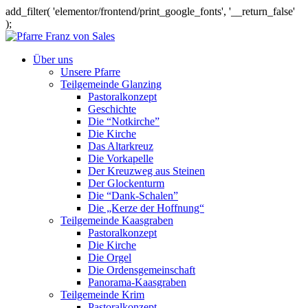
add_filter( 'elementor/frontend/print_google_fonts', '__return_false'
);
Über uns
Unsere Pfarre
Teilgemeinde Glanzing
Pastoralkonzept
Geschichte
Die “Notkirche”
Die Kirche
Das Altarkreuz
Die Vorkapelle
Der Kreuzweg aus Steinen
Der Glockenturm
Die “Dank-Schalen”
Die „Kerze der Hoffnung“
Teilgemeinde Kaasgraben
Pastoralkonzept
Die Kirche
Die Orgel
Die Ordensgemeinschaft
Panorama-Kaasgraben
Teilgemeinde Krim
Pastoralkonzept