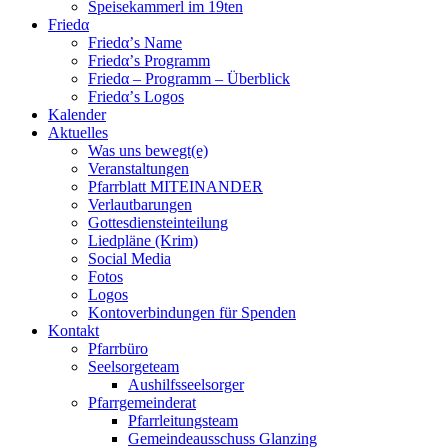
Speisekammerl im 19ten
Friedα
Friedα’s Name
Friedα’s Programm
Friedα – Programm – Überblick
Friedα’s Logos
Kalender
Aktuelles
Was uns bewegt(e)
Veranstaltungen
Pfarrblatt MITEINANDER
Verlautbarungen
Gottesdiensteinteilung
Liedpläne (Krim)
Social Media
Fotos
Logos
Kontoverbindungen für Spenden
Kontakt
Pfarrbüro
Seelsorgeteam
Aushilfsseelsorger
Pfarrgemeinderat
Pfarrleitungsteam
Gemeindeausschuss Glanzing