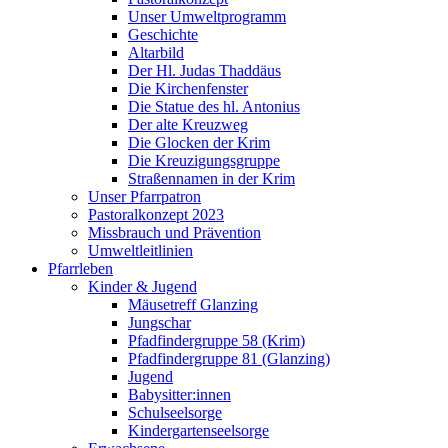
Unser Umweltprogramm
Geschichte
Altarbild
Der Hl. Judas Thaddäus
Die Kirchenfenster
Die Statue des hl. Antonius
Der alte Kreuzweg
Die Glocken der Krim
Die Kreuzigungsgruppe
Straßennamen in der Krim
Unser Pfarrpatron
Pastoralkonzept 2023
Missbrauch und Prävention
Umweltleitlinien
Pfarrleben
Kinder & Jugend
Mäusetreff Glanzing
Jungschar
Pfadfindergruppe 58 (Krim)
Pfadfindergruppe 81 (Glanzing)
Jugend
Babysitter:innen
Schulseelsorge
Kindergartenseelsorge