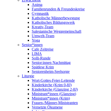
Erwachsene
Anima
Familienrunden & Freundeskreise
Gymnastik
Katholische Männerbewegung
Katholisches Bildungswerk
Kreativ-Team
Salesianische Weggemeinschaft
Umwelt-Team
Yoga
Senior*innen
Cafe Zeitreise
LIMA
Solli-Runde
Senior:innen Nachmittag
Spätlese Krim
Seniorenheim-Seelsorge
Liturgie
Wort-Gottes-Feier-Leitende
Kinderkirche (Krim 0-8J)
Kinderkirche (Glanzing 2-8J)
Ministrant*innen (Glanzing)
Ministrant*innen (Krim)
Frauen-/Männer-Ministranten
Vernetzte Ökumene