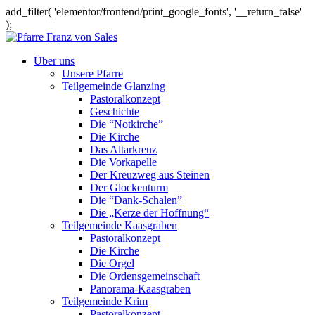
add_filter( 'elementor/frontend/print_google_fonts', '__return_false'
);
Über uns
Unsere Pfarre
Teilgemeinde Glanzing
Pastoralkonzept
Geschichte
Die “Notkirche”
Die Kirche
Das Altarkreuz
Die Vorkapelle
Der Kreuzweg aus Steinen
Der Glockenturm
Die “Dank-Schalen”
Die „Kerze der Hoffnung“
Teilgemeinde Kaasgraben
Pastoralkonzept
Die Kirche
Die Orgel
Die Ordensgemeinschaft
Panorama-Kaasgraben
Teilgemeinde Krim
Pastoralkonzept