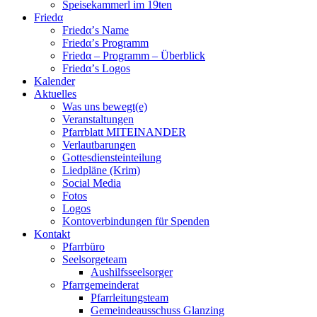
Speisekammerl im 19ten
Friedα
Friedα’s Name
Friedα’s Programm
Friedα – Programm – Überblick
Friedα’s Logos
Kalender
Aktuelles
Was uns bewegt(e)
Veranstaltungen
Pfarrblatt MITEINANDER
Verlautbarungen
Gottesdiensteinteilung
Liedpläne (Krim)
Social Media
Fotos
Logos
Kontoverbindungen für Spenden
Kontakt
Pfarrbüro
Seelsorgeteam
Aushilfsseelsorger
Pfarrgemeinderat
Pfarrleitungsteam
Gemeindeausschuss Glanzing