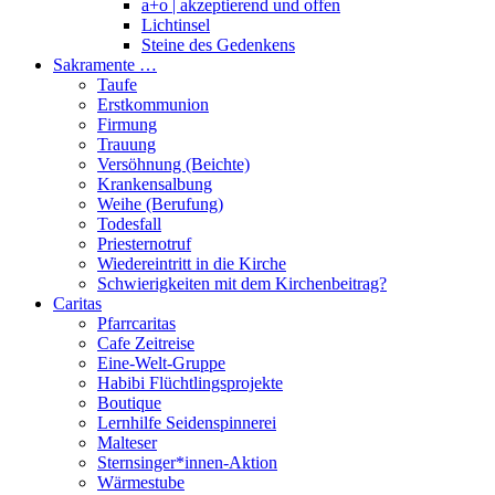
a+o | akzeptierend und offen
Lichtinsel
Steine des Gedenkens
Sakramente …
Taufe
Erstkommunion
Firmung
Trauung
Versöhnung (Beichte)
Krankensalbung
Weihe (Berufung)
Todesfall
Priesternotruf
Wiedereintritt in die Kirche
Schwierigkeiten mit dem Kirchenbeitrag?
Caritas
Pfarrcaritas
Cafe Zeitreise
Eine-Welt-Gruppe
Habibi Flüchtlingsprojekte
Boutique
Lernhilfe Seidenspinnerei
Malteser
Sternsinger*innen-Aktion
Wärmestube