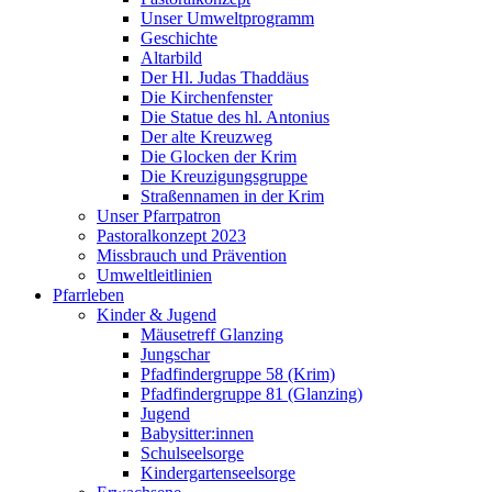
Unser Umweltprogramm
Geschichte
Altarbild
Der Hl. Judas Thaddäus
Die Kirchenfenster
Die Statue des hl. Antonius
Der alte Kreuzweg
Die Glocken der Krim
Die Kreuzigungsgruppe
Straßennamen in der Krim
Unser Pfarrpatron
Pastoralkonzept 2023
Missbrauch und Prävention
Umweltleitlinien
Pfarrleben
Kinder & Jugend
Mäusetreff Glanzing
Jungschar
Pfadfindergruppe 58 (Krim)
Pfadfindergruppe 81 (Glanzing)
Jugend
Babysitter:innen
Schulseelsorge
Kindergartenseelsorge