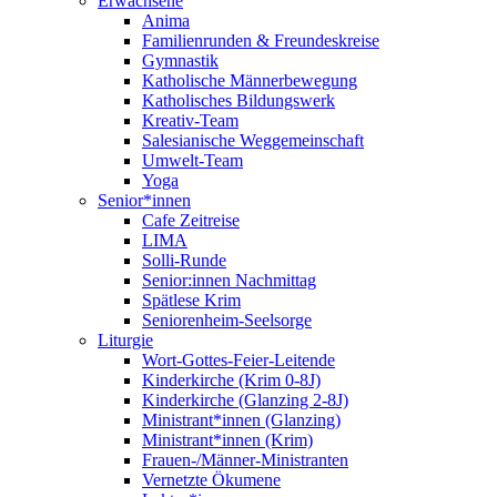
Erwachsene
Anima
Familienrunden & Freundeskreise
Gymnastik
Katholische Männerbewegung
Katholisches Bildungswerk
Kreativ-Team
Salesianische Weggemeinschaft
Umwelt-Team
Yoga
Senior*innen
Cafe Zeitreise
LIMA
Solli-Runde
Senior:innen Nachmittag
Spätlese Krim
Seniorenheim-Seelsorge
Liturgie
Wort-Gottes-Feier-Leitende
Kinderkirche (Krim 0-8J)
Kinderkirche (Glanzing 2-8J)
Ministrant*innen (Glanzing)
Ministrant*innen (Krim)
Frauen-/Männer-Ministranten
Vernetzte Ökumene