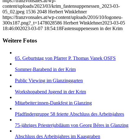
https://franzvonsales.at/wp-
content/uploads/2023/03/krim_fastensuppenessen_2023-03-
05_02.jpeg
1536
2048
Herbert Winklehner
https://franzvonsales.at/wp-content/uploads/2016/10/logoneu-
300x187.png?_t=1478028586
Herbert Winklehner
2023-03-05
18:46:00
2023-03-07 18:54:18
Fastensuppenessen in der Krim
Weitere Fotos
65. Geburtstag von Pfarrer P. Thomas Vanek OSFS
Sommer-Barabend in der Krim
Public Viewing im Glanzinggarten
Workshopabend Jugend in der Krim
Mitarbeiter:innen-Dankfest in Glanzing
Pfadfindergruppe 58 feierte Abschluss des Arbeitsjahres
75-jähriges Priesterjubiläum von Georg Béres in Glanzing
Abschluss des Arbeitsjahres im Kaasgraben