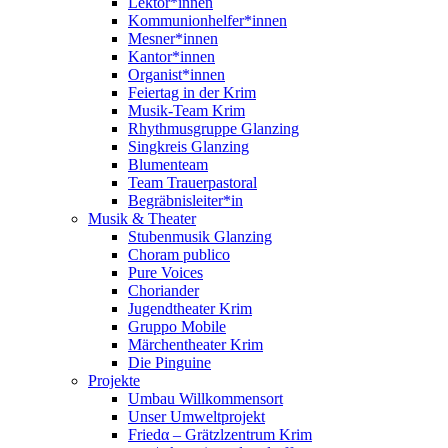
Lektor*innen
Kommunionhelfer*innen
Mesner*innen
Kantor*innen
Organist*innen
Feiertag in der Krim
Musik-Team Krim
Rhythmusgruppe Glanzing
Singkreis Glanzing
Blumenteam
Team Trauerpastoral
Begräbnisleiter*in
Musik & Theater
Stubenmusik Glanzing
Choram publico
Pure Voices
Choriander
Jugendtheater Krim
Gruppo Mobile
Märchentheater Krim
Die Pinguine
Projekte
Umbau Willkommensort
Unser Umweltprojekt
Friedα – Grätzlzentrum Krim