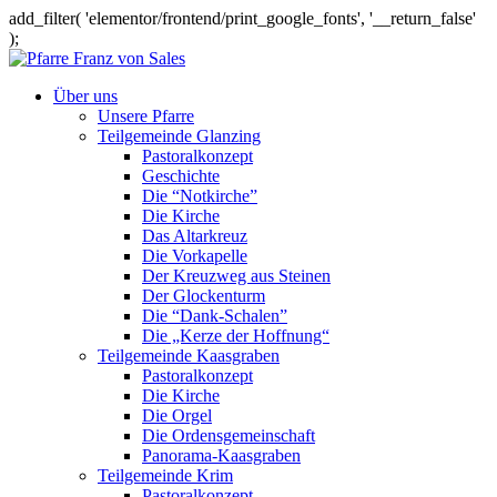
add_filter( 'elementor/frontend/print_google_fonts', '__return_false'
);
Über uns
Unsere Pfarre
Teilgemeinde Glanzing
Pastoralkonzept
Geschichte
Die “Notkirche”
Die Kirche
Das Altarkreuz
Die Vorkapelle
Der Kreuzweg aus Steinen
Der Glockenturm
Die “Dank-Schalen”
Die „Kerze der Hoffnung“
Teilgemeinde Kaasgraben
Pastoralkonzept
Die Kirche
Die Orgel
Die Ordensgemeinschaft
Panorama-Kaasgraben
Teilgemeinde Krim
Pastoralkonzept