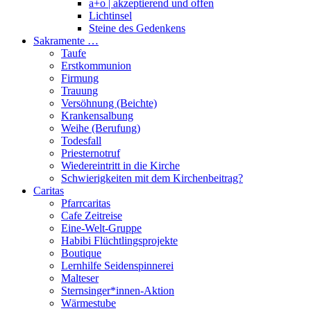
a+o | akzeptierend und offen
Lichtinsel
Steine des Gedenkens
Sakramente …
Taufe
Erstkommunion
Firmung
Trauung
Versöhnung (Beichte)
Krankensalbung
Weihe (Berufung)
Todesfall
Priesternotruf
Wiedereintritt in die Kirche
Schwierigkeiten mit dem Kirchenbeitrag?
Caritas
Pfarrcaritas
Cafe Zeitreise
Eine-Welt-Gruppe
Habibi Flüchtlingsprojekte
Boutique
Lernhilfe Seidenspinnerei
Malteser
Sternsinger*innen-Aktion
Wärmestube