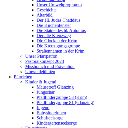
Unser Umweltprogramm
Geschichte
Altarbild
Der Hl. Judas Thaddäus
Die Kirchenfenster
Die Statue des hl. Antonius
Der alte Kreuzweg
Die Glocken der Krim
Die Kreuzigungsgruppe
Straßennamen in der Krim
Unser Pfarrpatron
Pastoralkonzept 2023
Missbrauch und Prävention
Umweltleitlinien
Pfarrleben
Kinder & Jugend
Mäusetreff Glanzing
Jungschar
Pfadfindergruppe 58 (Krim)
Pfadfindergruppe 81 (Glanzing)
Jugend
Babysitter:innen
Schulseelsorge
Kindergartenseelsorge