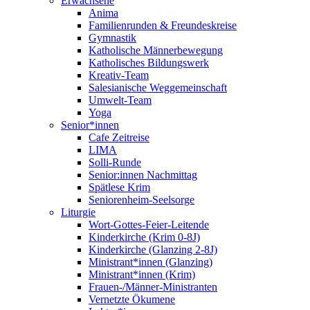
Erwachsene
Anima
Familienrunden & Freundeskreise
Gymnastik
Katholische Männerbewegung
Katholisches Bildungswerk
Kreativ-Team
Salesianische Weggemeinschaft
Umwelt-Team
Yoga
Senior*innen
Cafe Zeitreise
LIMA
Solli-Runde
Senior:innen Nachmittag
Spätlese Krim
Seniorenheim-Seelsorge
Liturgie
Wort-Gottes-Feier-Leitende
Kinderkirche (Krim 0-8J)
Kinderkirche (Glanzing 2-8J)
Ministrant*innen (Glanzing)
Ministrant*innen (Krim)
Frauen-/Männer-Ministranten
Vernetzte Ökumene