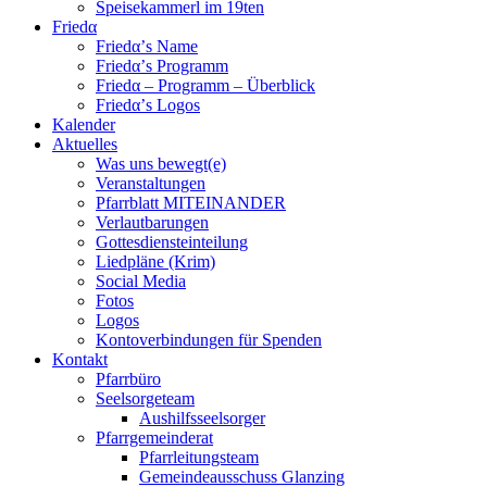
Speisekammerl im 19ten
Friedα
Friedα’s Name
Friedα’s Programm
Friedα – Programm – Überblick
Friedα’s Logos
Kalender
Aktuelles
Was uns bewegt(e)
Veranstaltungen
Pfarrblatt MITEINANDER
Verlautbarungen
Gottesdiensteinteilung
Liedpläne (Krim)
Social Media
Fotos
Logos
Kontoverbindungen für Spenden
Kontakt
Pfarrbüro
Seelsorgeteam
Aushilfsseelsorger
Pfarrgemeinderat
Pfarrleitungsteam
Gemeindeausschuss Glanzing