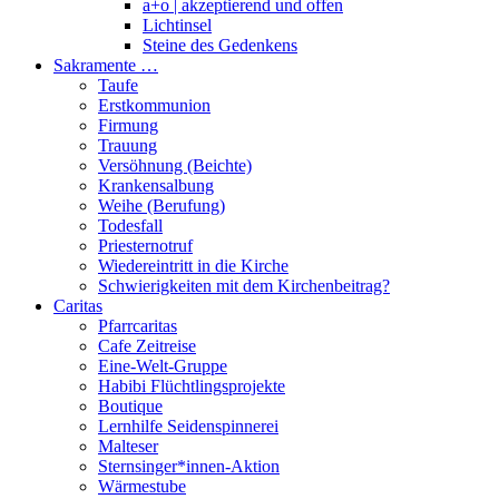
a+o | akzeptierend und offen
Lichtinsel
Steine des Gedenkens
Sakramente …
Taufe
Erstkommunion
Firmung
Trauung
Versöhnung (Beichte)
Krankensalbung
Weihe (Berufung)
Todesfall
Priesternotruf
Wiedereintritt in die Kirche
Schwierigkeiten mit dem Kirchenbeitrag?
Caritas
Pfarrcaritas
Cafe Zeitreise
Eine-Welt-Gruppe
Habibi Flüchtlingsprojekte
Boutique
Lernhilfe Seidenspinnerei
Malteser
Sternsinger*innen-Aktion
Wärmestube