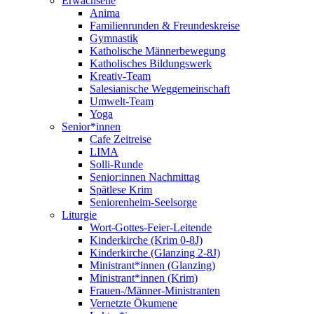
Erwachsene
Anima
Familienrunden & Freundeskreise
Gymnastik
Katholische Männerbewegung
Katholisches Bildungswerk
Kreativ-Team
Salesianische Weggemeinschaft
Umwelt-Team
Yoga
Senior*innen
Cafe Zeitreise
LIMA
Solli-Runde
Senior:innen Nachmittag
Spätlese Krim
Seniorenheim-Seelsorge
Liturgie
Wort-Gottes-Feier-Leitende
Kinderkirche (Krim 0-8J)
Kinderkirche (Glanzing 2-8J)
Ministrant*innen (Glanzing)
Ministrant*innen (Krim)
Frauen-/Männer-Ministranten
Vernetzte Ökumene