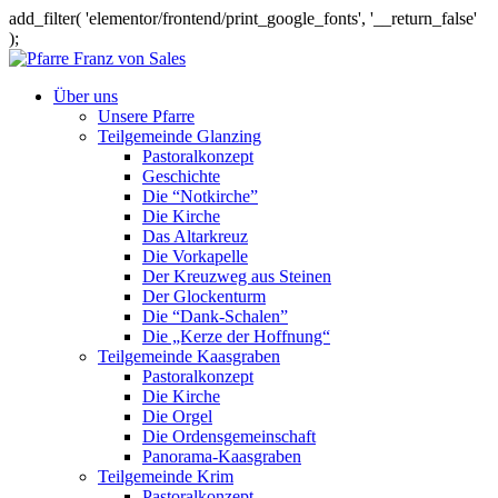
add_filter( 'elementor/frontend/print_google_fonts', '__return_false'
);
Über uns
Unsere Pfarre
Teilgemeinde Glanzing
Pastoralkonzept
Geschichte
Die “Notkirche”
Die Kirche
Das Altarkreuz
Die Vorkapelle
Der Kreuzweg aus Steinen
Der Glockenturm
Die “Dank-Schalen”
Die „Kerze der Hoffnung“
Teilgemeinde Kaasgraben
Pastoralkonzept
Die Kirche
Die Orgel
Die Ordensgemeinschaft
Panorama-Kaasgraben
Teilgemeinde Krim
Pastoralkonzept