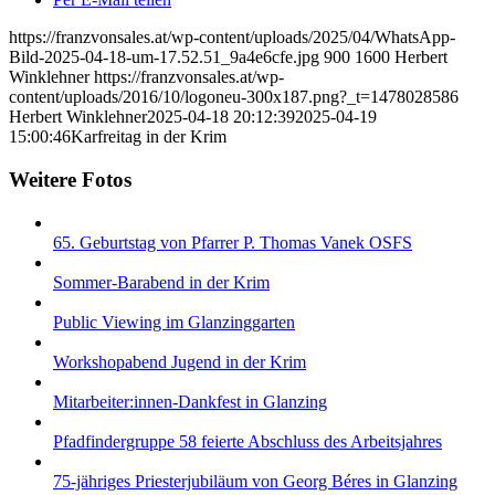
https://franzvonsales.at/wp-content/uploads/2025/04/WhatsApp-
Bild-2025-04-18-um-17.52.51_9a4e6cfe.jpg
900
1600
Herbert
Winklehner
https://franzvonsales.at/wp-
content/uploads/2016/10/logoneu-300x187.png?_t=1478028586
Herbert Winklehner
2025-04-18 20:12:39
2025-04-19
15:00:46
Karfreitag in der Krim
Weitere Fotos
65. Geburtstag von Pfarrer P. Thomas Vanek OSFS
Sommer-Barabend in der Krim
Public Viewing im Glanzinggarten
Workshopabend Jugend in der Krim
Mitarbeiter:innen-Dankfest in Glanzing
Pfadfindergruppe 58 feierte Abschluss des Arbeitsjahres
75-jähriges Priesterjubiläum von Georg Béres in Glanzing