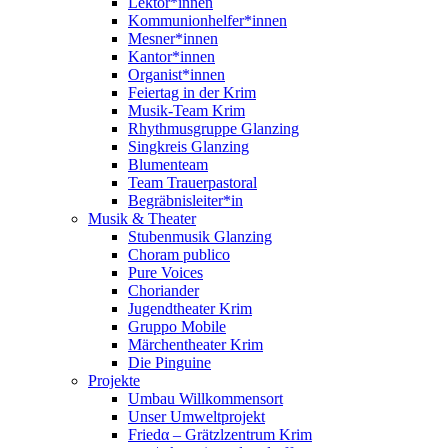
Lektor*innen
Kommunionhelfer*innen
Mesner*innen
Kantor*innen
Organist*innen
Feiertag in der Krim
Musik-Team Krim
Rhythmusgruppe Glanzing
Singkreis Glanzing
Blumenteam
Team Trauerpastoral
Begräbnisleiter*in
Musik & Theater
Stubenmusik Glanzing
Choram publico
Pure Voices
Choriander
Jugendtheater Krim
Gruppo Mobile
Märchentheater Krim
Die Pinguine
Projekte
Umbau Willkommensort
Unser Umweltprojekt
Friedα – Grätzlzentrum Krim