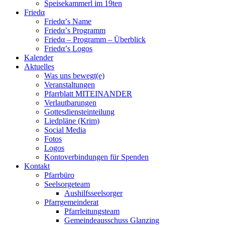
Speisekammerl im 19ten
Friedα
Friedα’s Name
Friedα’s Programm
Friedα – Programm – Überblick
Friedα’s Logos
Kalender
Aktuelles
Was uns bewegt(e)
Veranstaltungen
Pfarrblatt MITEINANDER
Verlautbarungen
Gottesdiensteinteilung
Liedpläne (Krim)
Social Media
Fotos
Logos
Kontoverbindungen für Spenden
Kontakt
Pfarrbüro
Seelsorgeteam
Aushilfsseelsorger
Pfarrgemeinderat
Pfarrleitungsteam
Gemeindeausschuss Glanzing