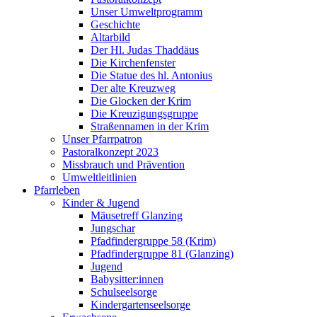
Unser Umweltprogramm
Geschichte
Altarbild
Der Hl. Judas Thaddäus
Die Kirchenfenster
Die Statue des hl. Antonius
Der alte Kreuzweg
Die Glocken der Krim
Die Kreuzigungsgruppe
Straßennamen in der Krim
Unser Pfarrpatron
Pastoralkonzept 2023
Missbrauch und Prävention
Umweltleitlinien
Pfarrleben
Kinder & Jugend
Mäusetreff Glanzing
Jungschar
Pfadfindergruppe 58 (Krim)
Pfadfindergruppe 81 (Glanzing)
Jugend
Babysitter:innen
Schulseelsorge
Kindergartenseelsorge