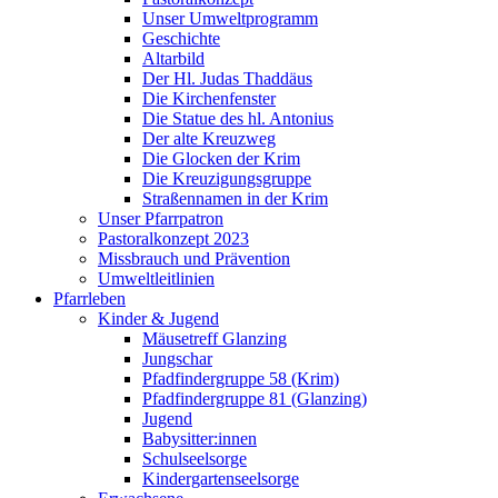
Unser Umweltprogramm
Geschichte
Altarbild
Der Hl. Judas Thaddäus
Die Kirchenfenster
Die Statue des hl. Antonius
Der alte Kreuzweg
Die Glocken der Krim
Die Kreuzigungsgruppe
Straßennamen in der Krim
Unser Pfarrpatron
Pastoralkonzept 2023
Missbrauch und Prävention
Umweltleitlinien
Pfarrleben
Kinder & Jugend
Mäusetreff Glanzing
Jungschar
Pfadfindergruppe 58 (Krim)
Pfadfindergruppe 81 (Glanzing)
Jugend
Babysitter:innen
Schulseelsorge
Kindergartenseelsorge