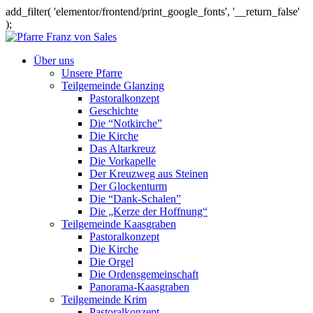
add_filter( 'elementor/frontend/print_google_fonts', '__return_false'
);
Über uns
Unsere Pfarre
Teilgemeinde Glanzing
Pastoralkonzept
Geschichte
Die “Notkirche”
Die Kirche
Das Altarkreuz
Die Vorkapelle
Der Kreuzweg aus Steinen
Der Glockenturm
Die “Dank-Schalen”
Die „Kerze der Hoffnung“
Teilgemeinde Kaasgraben
Pastoralkonzept
Die Kirche
Die Orgel
Die Ordensgemeinschaft
Panorama-Kaasgraben
Teilgemeinde Krim
Pastoralkonzept