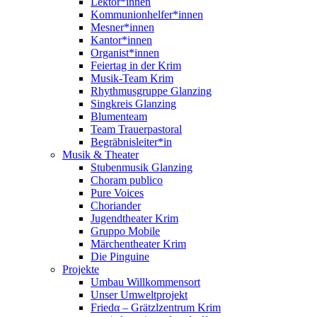
Lektor*innen
Kommunionhelfer*innen
Mesner*innen
Kantor*innen
Organist*innen
Feiertag in der Krim
Musik-Team Krim
Rhythmusgruppe Glanzing
Singkreis Glanzing
Blumenteam
Team Trauerpastoral
Begräbnisleiter*in
Musik & Theater
Stubenmusik Glanzing
Choram publico
Pure Voices
Choriander
Jugendtheater Krim
Gruppo Mobile
Märchentheater Krim
Die Pinguine
Projekte
Umbau Willkommensort
Unser Umweltprojekt
Friedα – Grätzlzentrum Krim