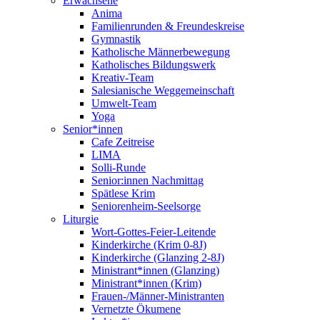
Erwachsene
Anima
Familienrunden & Freundeskreise
Gymnastik
Katholische Männerbewegung
Katholisches Bildungswerk
Kreativ-Team
Salesianische Weggemeinschaft
Umwelt-Team
Yoga
Senior*innen
Cafe Zeitreise
LIMA
Solli-Runde
Senior:innen Nachmittag
Spätlese Krim
Seniorenheim-Seelsorge
Liturgie
Wort-Gottes-Feier-Leitende
Kinderkirche (Krim 0-8J)
Kinderkirche (Glanzing 2-8J)
Ministrant*innen (Glanzing)
Ministrant*innen (Krim)
Frauen-/Männer-Ministranten
Vernetzte Ökumene