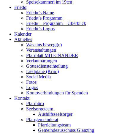
Speisekammerl im 19ten
Friedα
Friedα’s Name
Friedα’s Programm
Friedα – Programm – Überblick
Friedα’s Logos
Kalender
Aktuelles
Was uns bewegt(e)
Veranstaltungen
Pfarrblatt MITEINANDER
Verlautbarungen
Gottesdiensteinteilung
Liedpläne (Krim)
Social Media
Fotos
Logos
Kontoverbindungen für Spenden
Kontakt
Pfarrbüro
Seelsorgeteam
Aushilfsseelsorger
Pfarrgemeinderat
Pfarrleitungsteam
Gemeindeausschuss Glanzing