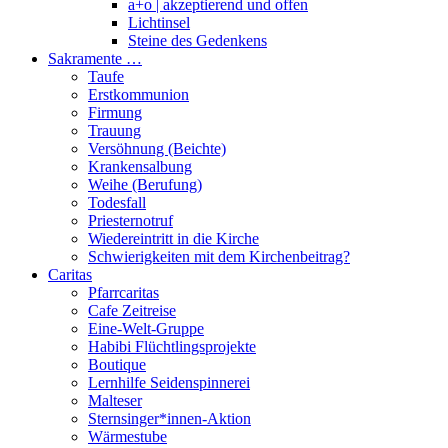
a+o | akzeptierend und offen
Lichtinsel
Steine des Gedenkens
Sakramente …
Taufe
Erstkommunion
Firmung
Trauung
Versöhnung (Beichte)
Krankensalbung
Weihe (Berufung)
Todesfall
Priesternotruf
Wiedereintritt in die Kirche
Schwierigkeiten mit dem Kirchenbeitrag?
Caritas
Pfarrcaritas
Cafe Zeitreise
Eine-Welt-Gruppe
Habibi Flüchtlingsprojekte
Boutique
Lernhilfe Seidenspinnerei
Malteser
Sternsinger*innen-Aktion
Wärmestube