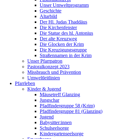
Unser Umweltprogramm
Geschichte
Altarbild
Der Hl. Judas Thaddäus
Die Kirchenfenster
Die Statue des hl. Antonius
Der alte Kreuzweg
Die Glocken der Krim
Die Kreuzigungsgruppe
Straßennamen in der Krim
Unser Pfarrpatron
Pastoralkonzept 2023
Missbrauch und Prävention
Umweltleitlinien
Pfarrleben
Kinder & Jugend
Mäusetreff Glanzing
Jungschar
Pfadfindergruppe 58 (Krim)
Pfadfindergruppe 81 (Glanzing)
Jugend
Babysitter:innen
Schulseelsorge
Kindergartenseelsorge