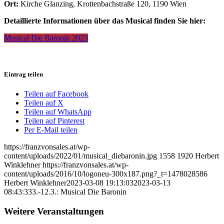
Ort:
Kirche Glanzing, Krottenbachstraße 120, 1190 Wien
Detaillierte Informationen über das Musical finden Sie hier:
Musical Die Baronin 2023
Eintrag teilen
Teilen auf Facebook
Teilen auf X
Teilen auf WhatsApp
Teilen auf Pinterest
Per E-Mail teilen
https://franzvonsales.at/wp-
content/uploads/2022/01/musical_diebaronin.jpg
1558
1920
Herbert
Winklehner
https://franzvonsales.at/wp-
content/uploads/2016/10/logoneu-300x187.png?_t=1478028586
Herbert Winklehner
2023-03-08 19:13:03
2023-03-13
08:43:33
3.-12.3.: Musical Die Baronin
Weitere Veranstaltungen