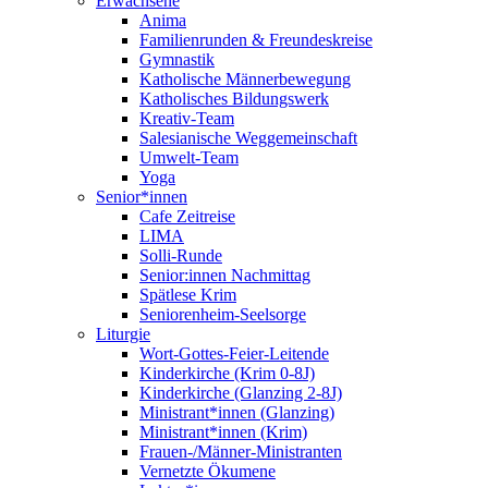
Erwachsene
Anima
Familienrunden & Freundeskreise
Gymnastik
Katholische Männerbewegung
Katholisches Bildungswerk
Kreativ-Team
Salesianische Weggemeinschaft
Umwelt-Team
Yoga
Senior*innen
Cafe Zeitreise
LIMA
Solli-Runde
Senior:innen Nachmittag
Spätlese Krim
Seniorenheim-Seelsorge
Liturgie
Wort-Gottes-Feier-Leitende
Kinderkirche (Krim 0-8J)
Kinderkirche (Glanzing 2-8J)
Ministrant*innen (Glanzing)
Ministrant*innen (Krim)
Frauen-/Männer-Ministranten
Vernetzte Ökumene