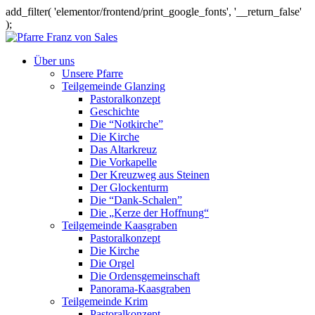
add_filter( 'elementor/frontend/print_google_fonts', '__return_false'
);
Über uns
Unsere Pfarre
Teilgemeinde Glanzing
Pastoralkonzept
Geschichte
Die “Notkirche”
Die Kirche
Das Altarkreuz
Die Vorkapelle
Der Kreuzweg aus Steinen
Der Glockenturm
Die “Dank-Schalen”
Die „Kerze der Hoffnung“
Teilgemeinde Kaasgraben
Pastoralkonzept
Die Kirche
Die Orgel
Die Ordensgemeinschaft
Panorama-Kaasgraben
Teilgemeinde Krim
Pastoralkonzept