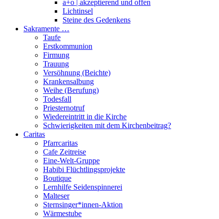
a+o | akzeptierend und offen
Lichtinsel
Steine des Gedenkens
Sakramente …
Taufe
Erstkommunion
Firmung
Trauung
Versöhnung (Beichte)
Krankensalbung
Weihe (Berufung)
Todesfall
Priesternotruf
Wiedereintritt in die Kirche
Schwierigkeiten mit dem Kirchenbeitrag?
Caritas
Pfarrcaritas
Cafe Zeitreise
Eine-Welt-Gruppe
Habibi Flüchtlingsprojekte
Boutique
Lernhilfe Seidenspinnerei
Malteser
Sternsinger*innen-Aktion
Wärmestube