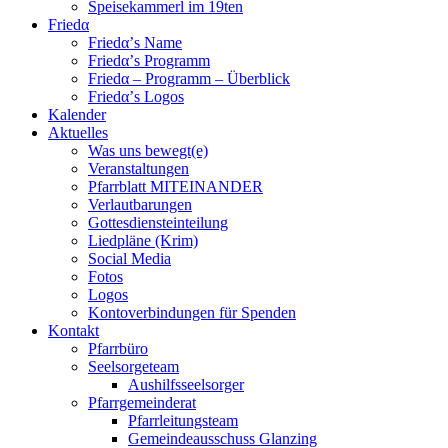
Speisekammerl im 19ten
Friedα
Friedα’s Name
Friedα’s Programm
Friedα – Programm – Überblick
Friedα’s Logos
Kalender
Aktuelles
Was uns bewegt(e)
Veranstaltungen
Pfarrblatt MITEINANDER
Verlautbarungen
Gottesdiensteinteilung
Liedpläne (Krim)
Social Media
Fotos
Logos
Kontoverbindungen für Spenden
Kontakt
Pfarrbüro
Seelsorgeteam
Aushilfsseelsorger
Pfarrgemeinderat
Pfarrleitungsteam
Gemeindeausschuss Glanzing