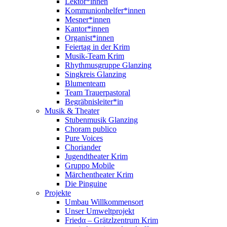
Lektor*innen
Kommunionhelfer*innen
Mesner*innen
Kantor*innen
Organist*innen
Feiertag in der Krim
Musik-Team Krim
Rhythmusgruppe Glanzing
Singkreis Glanzing
Blumenteam
Team Trauerpastoral
Begräbnisleiter*in
Musik & Theater
Stubenmusik Glanzing
Choram publico
Pure Voices
Choriander
Jugendtheater Krim
Gruppo Mobile
Märchentheater Krim
Die Pinguine
Projekte
Umbau Willkommensort
Unser Umweltprojekt
Friedα – Grätzlzentrum Krim