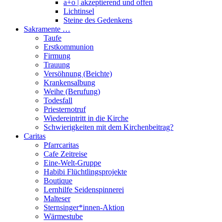
a+o | akzeptierend und offen
Lichtinsel
Steine des Gedenkens
Sakramente …
Taufe
Erstkommunion
Firmung
Trauung
Versöhnung (Beichte)
Krankensalbung
Weihe (Berufung)
Todesfall
Priesternotruf
Wiedereintritt in die Kirche
Schwierigkeiten mit dem Kirchenbeitrag?
Caritas
Pfarrcaritas
Cafe Zeitreise
Eine-Welt-Gruppe
Habibi Flüchtlingsprojekte
Boutique
Lernhilfe Seidenspinnerei
Malteser
Sternsinger*innen-Aktion
Wärmestube