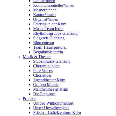
Lektor*innen
Kommunionhelfer*innen
Mesner*innen
Kantor*innen
Organist*innen
Feiertag in der Krim
Musik-Team Krim
Rhythmusgruppe Glanzing
Singkreis Glanzing
Blumenteam
Team Trauerpastoral
Begräbnisleiter*in
Musik & Theater
Stubenmusik Glanzing
Choram publico
Pure Voices
Choriander
Jugendtheater Krim
Gruppo Mobile
Märchentheater Krim
Die Pinguine
Projekte
Umbau Willkommensort
Unser Umweltprojekt
Friedα – Grätzlzentrum Krim