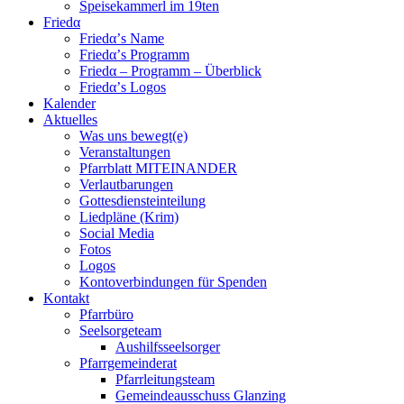
Speisekammerl im 19ten
Friedα
Friedα’s Name
Friedα’s Programm
Friedα – Programm – Überblick
Friedα’s Logos
Kalender
Aktuelles
Was uns bewegt(e)
Veranstaltungen
Pfarrblatt MITEINANDER
Verlautbarungen
Gottesdiensteinteilung
Liedpläne (Krim)
Social Media
Fotos
Logos
Kontoverbindungen für Spenden
Kontakt
Pfarrbüro
Seelsorgeteam
Aushilfsseelsorger
Pfarrgemeinderat
Pfarrleitungsteam
Gemeindeausschuss Glanzing