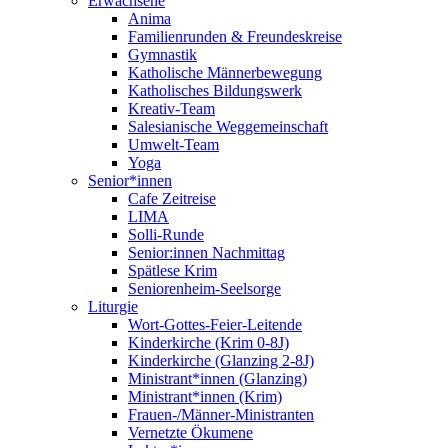
Erwachsene
Anima
Familienrunden & Freundeskreise
Gymnastik
Katholische Männerbewegung
Katholisches Bildungswerk
Kreativ-Team
Salesianische Weggemeinschaft
Umwelt-Team
Yoga
Senior*innen
Cafe Zeitreise
LIMA
Solli-Runde
Senior:innen Nachmittag
Spätlese Krim
Seniorenheim-Seelsorge
Liturgie
Wort-Gottes-Feier-Leitende
Kinderkirche (Krim 0-8J)
Kinderkirche (Glanzing 2-8J)
Ministrant*innen (Glanzing)
Ministrant*innen (Krim)
Frauen-/Männer-Ministranten
Vernetzte Ökumene