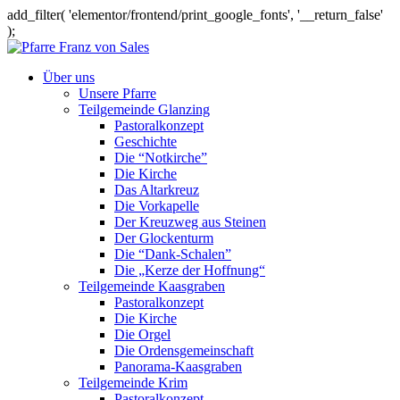
add_filter( 'elementor/frontend/print_google_fonts', '__return_false'
);
Über uns
Unsere Pfarre
Teilgemeinde Glanzing
Pastoralkonzept
Geschichte
Die “Notkirche”
Die Kirche
Das Altarkreuz
Die Vorkapelle
Der Kreuzweg aus Steinen
Der Glockenturm
Die “Dank-Schalen”
Die „Kerze der Hoffnung“
Teilgemeinde Kaasgraben
Pastoralkonzept
Die Kirche
Die Orgel
Die Ordensgemeinschaft
Panorama-Kaasgraben
Teilgemeinde Krim
Pastoralkonzept