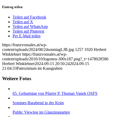
Eintrag teilen
Teilen auf Facebook
Teilen auf X
Teilen auf WhatsApp
Teilen auf Pinterest
Per E-Mail teilen
https://franzvonsales.at/wp-
content/uploads/2024/08/24sonntagLJB.jpg
1257
1920
Herbert
Winklehner
https://franzvonsales.at/wp-
content/uploads/2016/10/logoneu-300x187.png?_t=1478028586
Herbert Winklehner
2024-09-15 20:50:24
2024-09-15
21:04:33
Patrozinium im Kaasgraben
Weitere Fotos
65. Geburtstag von Pfarrer P. Thomas Vanek OSFS
Sommer-Barabend in der Krim
Public Viewing im Glanzinggarten