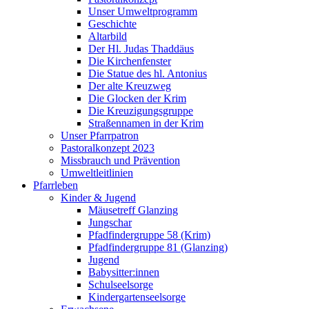
Unser Umweltprogramm
Geschichte
Altarbild
Der Hl. Judas Thaddäus
Die Kirchenfenster
Die Statue des hl. Antonius
Der alte Kreuzweg
Die Glocken der Krim
Die Kreuzigungsgruppe
Straßennamen in der Krim
Unser Pfarrpatron
Pastoralkonzept 2023
Missbrauch und Prävention
Umweltleitlinien
Pfarrleben
Kinder & Jugend
Mäusetreff Glanzing
Jungschar
Pfadfindergruppe 58 (Krim)
Pfadfindergruppe 81 (Glanzing)
Jugend
Babysitter:innen
Schulseelsorge
Kindergartenseelsorge