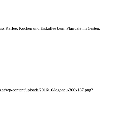
uss Kaffee, Kuchen und Eiskaffee beim Pfarrcafé im Garten.
les.at/wp-content/uploads/2016/10/logoneu-300x187.png?