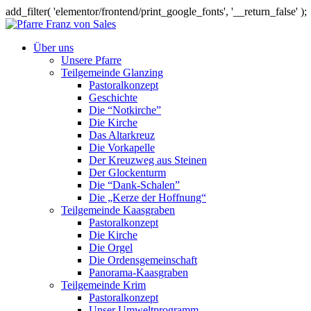
add_filter( 'elementor/frontend/print_google_fonts', '__return_false' );
Über uns
Unsere Pfarre
Teilgemeinde Glanzing
Pastoralkonzept
Geschichte
Die “Notkirche”
Die Kirche
Das Altarkreuz
Die Vorkapelle
Der Kreuzweg aus Steinen
Der Glockenturm
Die “Dank-Schalen”
Die „Kerze der Hoffnung“
Teilgemeinde Kaasgraben
Pastoralkonzept
Die Kirche
Die Orgel
Die Ordensgemeinschaft
Panorama-Kaasgraben
Teilgemeinde Krim
Pastoralkonzept
Unser Umweltprogramm