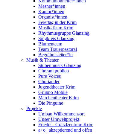
Kommunionhelfer*innen
Mesner*innen
Kantor*innen
Organist*innen
Feiertag in der Krim
Musik-Team Krim
Rhythmusgruppe Glanzing
Singkreis Glanzing
Blumenteam
Team Trauerpastoral
Begräbnisleiter*in
Musik & Theater
Stubenmusik Glanzing
Choram publico
Pure Voices
Choriander
Jugendtheater Krim
Gruppo Mobile
Märchentheater Krim
Die Pinguine
Projekte
Umbau Willkommensort
Unser Umweltprojekt
Friedα – Grätzlzentrum Krim
a+o | akzeptierend und offen