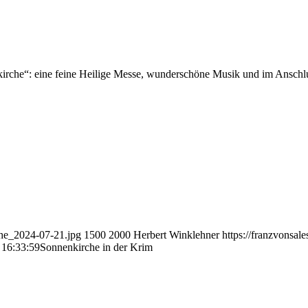
nkirche“: eine feine Heilige Messe, wunderschöne Musik und im Anschl
che_2024-07-21.jpg
1500
2000
Herbert Winklehner
https://franzvonsa
 16:33:59
Sonnenkirche in der Krim