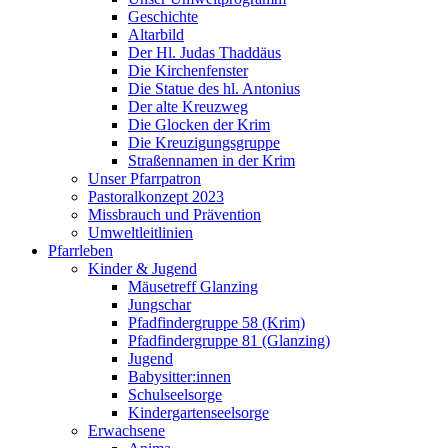
Geschichte
Altarbild
Der Hl. Judas Thaddäus
Die Kirchenfenster
Die Statue des hl. Antonius
Der alte Kreuzweg
Die Glocken der Krim
Die Kreuzigungsgruppe
Straßennamen in der Krim
Unser Pfarrpatron
Pastoralkonzept 2023
Missbrauch und Prävention
Umweltleitlinien
Pfarrleben
Kinder & Jugend
Mäusetreff Glanzing
Jungschar
Pfadfindergruppe 58 (Krim)
Pfadfindergruppe 81 (Glanzing)
Jugend
Babysitter:innen
Schulseelsorge
Kindergartenseelsorge
Erwachsene