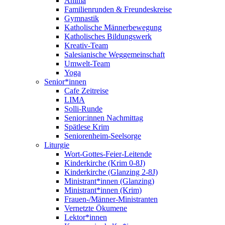
Anima
Familienrunden & Freundeskreise
Gymnastik
Katholische Männerbewegung
Katholisches Bildungswerk
Kreativ-Team
Salesianische Weggemeinschaft
Umwelt-Team
Yoga
Senior*innen
Cafe Zeitreise
LIMA
Solli-Runde
Senior:innen Nachmittag
Spätlese Krim
Seniorenheim-Seelsorge
Liturgie
Wort-Gottes-Feier-Leitende
Kinderkirche (Krim 0-8J)
Kinderkirche (Glanzing 2-8J)
Ministrant*innen (Glanzing)
Ministrant*innen (Krim)
Frauen-/Männer-Ministranten
Vernetzte Ökumene
Lektor*innen