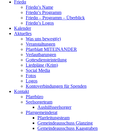
Friedα
Friedα’s Name
Friedα’s Programm
Friedα – Programm – Überblick
Friedα’s Logos
Kalender
Aktuelles
Was uns bewegt(e)
Veranstaltungen
Pfarrblatt MITEINANDER
Verlautbarungen
Gottesdiensteinteilung
Liedpläne (Krim)
Social Media
Fotos
Logos
Kontoverbindungen für Spenden
Kontakt
Pfarrbüro
Seelsorgeteam
Aushilfsseelsorger
Pfarrgemeinderat
Pfarrleitungsteam
Gemeindeausschuss Glanzing
Gemeindeausschuss Kaasgraben