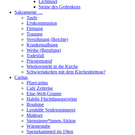
Lichtinsel
Steine des Gedenkens
Sakramente …
Taufe
Erstkommunion
Firmung
Trauung
Versöhnung (Beichte)
Krankensalbung
Weihe (Berufung)
Todesfall
Priesternotruf
Wiedereintritt in die Kirche
Schwierigkeiten mit dem Kirchenbeitrag?
Caritas
Pfarrcaritas
Cafe Zeitreise
Eine-Welt-Gruppe
Habibi Flüchtlingsprojekte
Boutique
Lernhilfe Seidenspinnerei
Malteser
Sternsinger*innen-Aktion
Wärmestube
Speisekammerl im 19ten