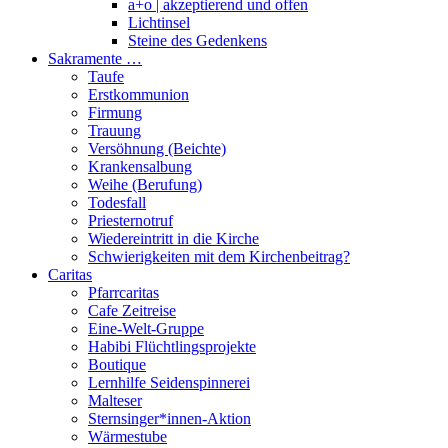
a+o | akzeptierend und offen
Lichtinsel
Steine des Gedenkens
Sakramente …
Taufe
Erstkommunion
Firmung
Trauung
Versöhnung (Beichte)
Krankensalbung
Weihe (Berufung)
Todesfall
Priesternotruf
Wiedereintritt in die Kirche
Schwierigkeiten mit dem Kirchenbeitrag?
Caritas
Pfarrcaritas
Cafe Zeitreise
Eine-Welt-Gruppe
Habibi Flüchtlingsprojekte
Boutique
Lernhilfe Seidenspinnerei
Malteser
Sternsinger*innen-Aktion
Wärmestube