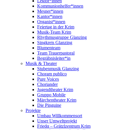
Lektor*innen
Kommunionhelfer*innen
Mesner*innen
Kantor*innen
Organist*innen
Feiertag in der Krim
Musik-Team Krim
Rhythmusgruppe Glanzing
Singkreis Glanzing
Blumenteam
Team Trauerpastoral
Begräbnisleiter*in
Musik & Theater
Stubenmusik Glanzing
Choram publico
Pure Voices
Choriander
Jugendtheater Krim
Gruppo Mobile
Märchentheater Krim
Die Pinguine
Projekte
Umbau Willkommensort
Unser Umweltprojekt
Friedα – Grätzlzentrum Krim