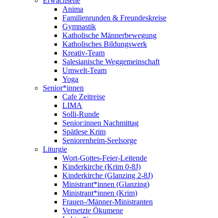
Erwachsene
Anima
Familienrunden & Freundeskreise
Gymnastik
Katholische Männerbewegung
Katholisches Bildungswerk
Kreativ-Team
Salesianische Weggemeinschaft
Umwelt-Team
Yoga
Senior*innen
Cafe Zeitreise
LIMA
Solli-Runde
Senior:innen Nachmittag
Spätlese Krim
Seniorenheim-Seelsorge
Liturgie
Wort-Gottes-Feier-Leitende
Kinderkirche (Krim 0-8J)
Kinderkirche (Glanzing 2-8J)
Ministrant*innen (Glanzing)
Ministrant*innen (Krim)
Frauen-/Männer-Ministranten
Vernetzte Ökumene