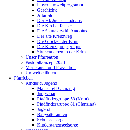
Unser Umweltprogramm
Geschichte
Altarbild
Der Hl. Judas Thaddäus
Die Kirchenfenster
Die Statue des hl. Antonius
Der alte Kreuzweg
Die Glocken der Krim
Die Kreuzigungsgruppe
Straßennamen in der Krim
Unser Pfarrpatron
Pastoralkonzept 2023
Missbrauch und Prävention
Umweltleitlinien
Pfarrleben
Kinder & Jugend
Mäusetreff Glanzing
Jungschar
Pfadfindergruppe 58 (Krim)
Pfadfindergruppe 81 (Glanzing)
Jugend
Babysitter:innen
Schulseelsorge
Kindergartenseelsorge