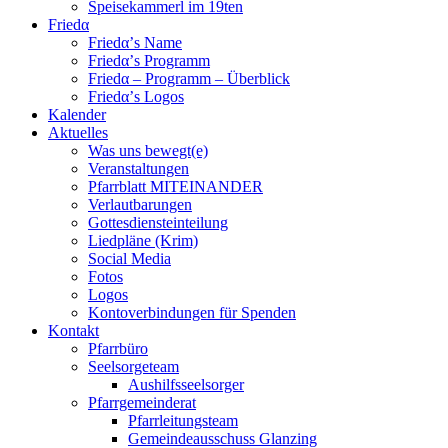
Speisekammerl im 19ten
Friedα
Friedα’s Name
Friedα’s Programm
Friedα – Programm – Überblick
Friedα’s Logos
Kalender
Aktuelles
Was uns bewegt(e)
Veranstaltungen
Pfarrblatt MITEINANDER
Verlautbarungen
Gottesdiensteinteilung
Liedpläne (Krim)
Social Media
Fotos
Logos
Kontoverbindungen für Spenden
Kontakt
Pfarrbüro
Seelsorgeteam
Aushilfsseelsorger
Pfarrgemeinderat
Pfarrleitungsteam
Gemeindeausschuss Glanzing