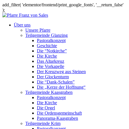
add_filter( 'elementor/frontend/print_google_fonts', '__return_false'
);
Über uns
Unsere Pfarre
Teilgemeinde Glanzing
Pastoralkonzept
Geschichte
Die “Notkirche”
Die Kirche
Das Altarkreuz
Die Vorkapelle
Der Kreuzweg aus Steinen
Der Glockenturm
Die “Dank-Schalen”
Die „Kerze der Hoffnung“
Teilgemeinde Kaasgraben
Pastoralkonzept
Die Kirche
Die Orgel
Die Ordensgemeinschaft
Panorama-Kaasgraben
Teilgemeinde Krim
Pastoralkonzept