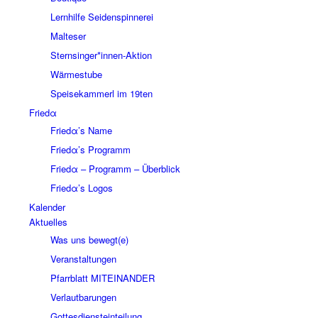
Lernhilfe Seidenspinnerei
Malteser
Sternsinger*innen-Aktion
Wärmestube
Speisekammerl im 19ten
Friedα
Friedα’s Name
Friedα’s Programm
Friedα – Programm – Überblick
Friedα’s Logos
Kalender
Aktuelles
Was uns bewegt(e)
Veranstaltungen
Pfarrblatt MITEINANDER
Verlautbarungen
Gottesdiensteinteilung