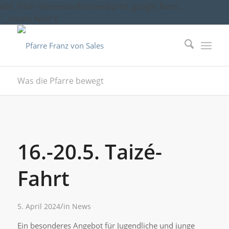
add_filter( 'elementor/frontend/print_google_fonts',
'__return_false' );
Was die Pfarre bewegt
16.-20.5. Taizé-
Fahrt
/
5. April 2024
in
News
Ein besonderes Angebot für Jugendliche und junge