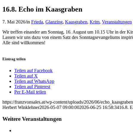
16.8. Echo im Kaasgraben
7. Mai 2026
/
in
Frieda
,
Glanzing
,
Kaasgraben
,
Krim
,
Veranstaltungen
Wir treffen einander am Sonntag, 16. August um 10.15 Uhr in der Ki
Lassen wir uns dazu von einem Satz des Sonntagsevangeliums inspiri
Alle sind willkommen!
Eintrag teilen
Teilen auf Facebook
Teilen auf X
Teilen auf WhatsApp
Teilen auf Pinterest
Per E-Mail teilen
https://franzvonsales.at/wp-content/uploads/2026/06/echo_kaasgraben_
Herbert Winklehner
2026-05-07 09:00:00
2026-06-25 16:58:34
16.8. 
Weitere Veranstaltungen