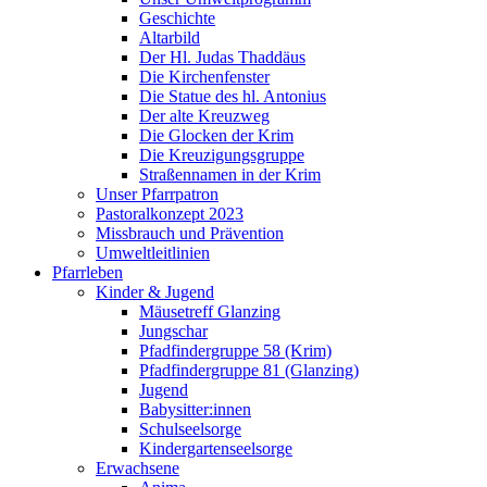
Geschichte
Altarbild
Der Hl. Judas Thaddäus
Die Kirchenfenster
Die Statue des hl. Antonius
Der alte Kreuzweg
Die Glocken der Krim
Die Kreuzigungsgruppe
Straßennamen in der Krim
Unser Pfarrpatron
Pastoralkonzept 2023
Missbrauch und Prävention
Umweltleitlinien
Pfarrleben
Kinder & Jugend
Mäusetreff Glanzing
Jungschar
Pfadfindergruppe 58 (Krim)
Pfadfindergruppe 81 (Glanzing)
Jugend
Babysitter:innen
Schulseelsorge
Kindergartenseelsorge
Erwachsene