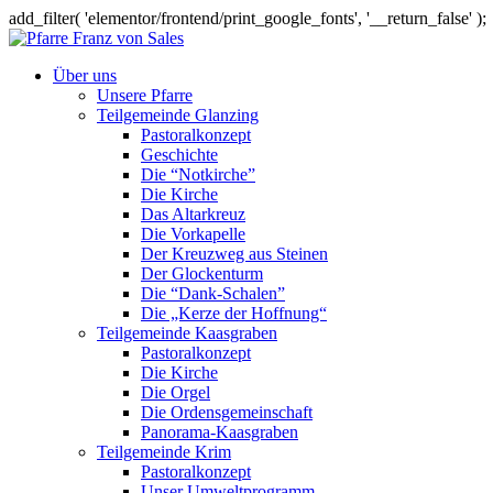
add_filter( 'elementor/frontend/print_google_fonts', '__return_false' );
Über uns
Unsere Pfarre
Teilgemeinde Glanzing
Pastoralkonzept
Geschichte
Die “Notkirche”
Die Kirche
Das Altarkreuz
Die Vorkapelle
Der Kreuzweg aus Steinen
Der Glockenturm
Die “Dank-Schalen”
Die „Kerze der Hoffnung“
Teilgemeinde Kaasgraben
Pastoralkonzept
Die Kirche
Die Orgel
Die Ordensgemeinschaft
Panorama-Kaasgraben
Teilgemeinde Krim
Pastoralkonzept
Unser Umweltprogramm