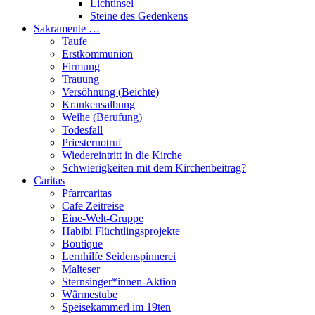
Lichtinsel
Steine des Gedenkens
Sakramente …
Taufe
Erstkommunion
Firmung
Trauung
Versöhnung (Beichte)
Krankensalbung
Weihe (Berufung)
Todesfall
Priesternotruf
Wiedereintritt in die Kirche
Schwierigkeiten mit dem Kirchenbeitrag?
Caritas
Pfarrcaritas
Cafe Zeitreise
Eine-Welt-Gruppe
Habibi Flüchtlingsprojekte
Boutique
Lernhilfe Seidenspinnerei
Malteser
Sternsinger*innen-Aktion
Wärmestube
Speisekammerl im 19ten