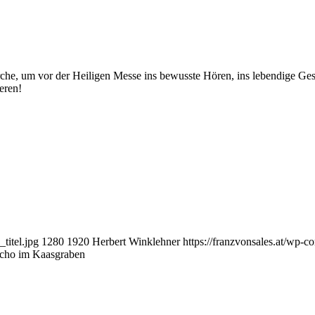
rche, um vor der Heiligen Messe ins bewusste Hören, ins lebendige Ge
eren!
titel.jpg
1280
1920
Herbert Winklehner
https://franzvonsales.at/wp
Echo im Kaasgraben