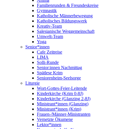
Anima
Familienrunden & Freundeskreise
Gymnastik
Katholische Männerbewegung
Katholisches Bildungswerk
Kreativ-Team
Salesianische Weggemeinschaft
Umwelt-Team
Yoga
Senior*innen
Cafe Zeitreise
LIMA
Solli-Runde
Senior:innen Nachmittag
Spätlese Krim
Seniorenheim-Seelsorge
Liturgie
Wort-Gottes-Feier-Leitende
Kinderkirche (Krim 0-8J)
Kinderkirche (Glanzing 2-8J)
Ministrant*innen (Glanzing)
Ministrant*innen (Krim)
Frauen-/Männer-Ministranten
Vernetzte Ökumene
Lektor*innen