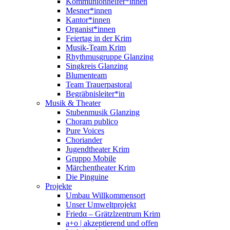
Kommunionhelfer*innen
Mesner*innen
Kantor*innen
Organist*innen
Feiertag in der Krim
Musik-Team Krim
Rhythmusgruppe Glanzing
Singkreis Glanzing
Blumenteam
Team Trauerpastoral
Begräbnisleiter*in
Musik & Theater
Stubenmusik Glanzing
Choram publico
Pure Voices
Choriander
Jugendtheater Krim
Gruppo Mobile
Märchentheater Krim
Die Pinguine
Projekte
Umbau Willkommensort
Unser Umweltprojekt
Friedα – Grätzlzentrum Krim
a+o | akzeptierend und offen