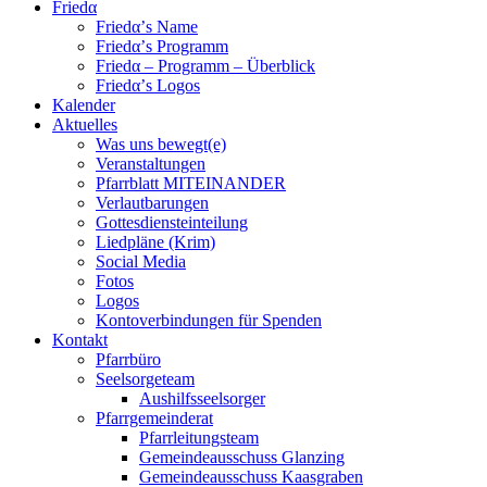
Friedα
Friedα’s Name
Friedα’s Programm
Friedα – Programm – Überblick
Friedα’s Logos
Kalender
Aktuelles
Was uns bewegt(e)
Veranstaltungen
Pfarrblatt MITEINANDER
Verlautbarungen
Gottesdiensteinteilung
Liedpläne (Krim)
Social Media
Fotos
Logos
Kontoverbindungen für Spenden
Kontakt
Pfarrbüro
Seelsorgeteam
Aushilfsseelsorger
Pfarrgemeinderat
Pfarrleitungsteam
Gemeindeausschuss Glanzing
Gemeindeausschuss Kaasgraben