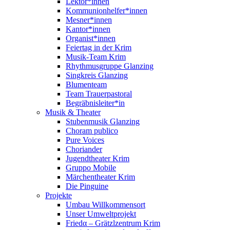
Lektor*innen
Kommunionhelfer*innen
Mesner*innen
Kantor*innen
Organist*innen
Feiertag in der Krim
Musik-Team Krim
Rhythmusgruppe Glanzing
Singkreis Glanzing
Blumenteam
Team Trauerpastoral
Begräbnisleiter*in
Musik & Theater
Stubenmusik Glanzing
Choram publico
Pure Voices
Choriander
Jugendtheater Krim
Gruppo Mobile
Märchentheater Krim
Die Pinguine
Projekte
Umbau Willkommensort
Unser Umweltprojekt
Friedα – Grätzlzentrum Krim