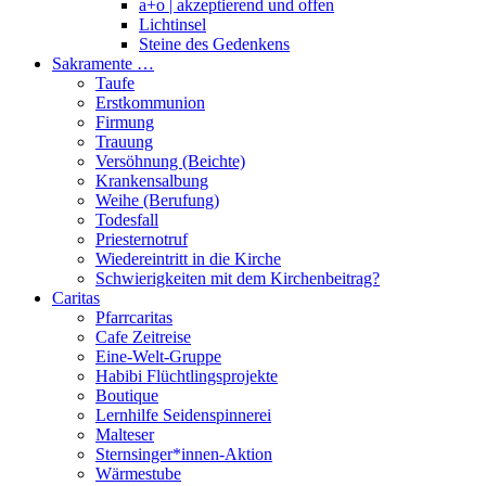
a+o | akzeptierend und offen
Lichtinsel
Steine des Gedenkens
Sakramente …
Taufe
Erstkommunion
Firmung
Trauung
Versöhnung (Beichte)
Krankensalbung
Weihe (Berufung)
Todesfall
Priesternotruf
Wiedereintritt in die Kirche
Schwierigkeiten mit dem Kirchenbeitrag?
Caritas
Pfarrcaritas
Cafe Zeitreise
Eine-Welt-Gruppe
Habibi Flüchtlingsprojekte
Boutique
Lernhilfe Seidenspinnerei
Malteser
Sternsinger*innen-Aktion
Wärmestube