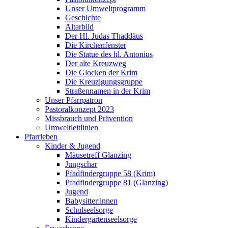
Unser Umweltprogramm
Geschichte
Altarbild
Der Hl. Judas Thaddäus
Die Kirchenfenster
Die Statue des hl. Antonius
Der alte Kreuzweg
Die Glocken der Krim
Die Kreuzigungsgruppe
Straßennamen in der Krim
Unser Pfarrpatron
Pastoralkonzept 2023
Missbrauch und Prävention
Umweltleitlinien
Pfarrleben
Kinder & Jugend
Mäusetreff Glanzing
Jungschar
Pfadfindergruppe 58 (Krim)
Pfadfindergruppe 81 (Glanzing)
Jugend
Babysitter:innen
Schulseelsorge
Kindergartenseelsorge