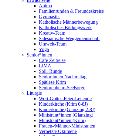
Erwachsene
Anima
Familienrunden & Freundeskreise
Gymnastik
Katholische Männerbewegung
Katholisches Bildungswerk
Kreativ-Team
Salesianische Weggemeinschaft
Umwelt-Team
Yoga
Senior*innen
Cafe Zeitreise
LIMA
Solli-Runde
Senior:innen Nachmittag
Spätlese Krim
Seniorenheim-Seelsorge
Liturgie
Wort-Gottes-Feier-Leitende
Kinderkirche (Krim 0-8J)
Kinderkirche (Glanzing 2-8J)
Ministrant*innen (Glanzing)
Ministrant*innen (Krim)
Frauen-/Männer-Ministranten
Vernetzte Ökumene