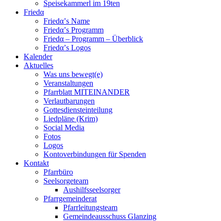
Speisekammerl im 19ten
Friedα
Friedα’s Name
Friedα’s Programm
Friedα – Programm – Überblick
Friedα’s Logos
Kalender
Aktuelles
Was uns bewegt(e)
Veranstaltungen
Pfarrblatt MITEINANDER
Verlautbarungen
Gottesdiensteinteilung
Liedpläne (Krim)
Social Media
Fotos
Logos
Kontoverbindungen für Spenden
Kontakt
Pfarrbüro
Seelsorgeteam
Aushilfsseelsorger
Pfarrgemeinderat
Pfarrleitungsteam
Gemeindeausschuss Glanzing