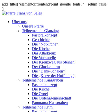
add_filter( 'elementor/frontend/print_google_fonts', '__return_false'
);
Über uns
Unsere Pfarre
Teilgemeinde Glanzing
Pastoralkonzept
Geschichte
Die “Notkirche”
Die Kirche
Das Altarkreuz
Die Vorkapelle
Der Kreuzweg aus Steinen
Der Glockenturm
Die “Dank-Schalen”
Die „Kerze der Hoffnung“
Teilgemeinde Kaasgraben
Pastoralkonzept
Die Kirche
Die Orgel
Die Ordensgemeinschaft
Panorama-Kaasgraben
Teilgemeinde Krim
Pastoralkonzept