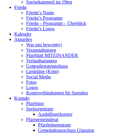
Speisekammerl im 19ten
Friedα
Friedα’s Name
Friedα’s Programm
Friedα – Programm – Überblick
Friedα’s Logos
Kalender
Aktuelles
Was uns bewegt(e)
Veranstaltungen
Pfarrblatt MITEINANDER
Verlautbarungen
Gottesdiensteinteilung
Liedpläne (Krim)
Social Media
Fotos
Logos
Kontoverbindungen für Spenden
Kontakt
Pfarrbüro
Seelsorgeteam
Aushilfsseelsorger
Pfarrgemeinderat
Pfarrleitungsteam
Gemeindeausschuss Glanzing