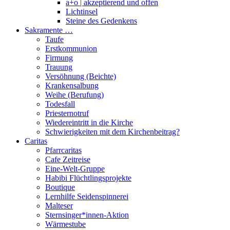
a+o | akzeptierend und offen
Lichtinsel
Steine des Gedenkens
Sakramente …
Taufe
Erstkommunion
Firmung
Trauung
Versöhnung (Beichte)
Krankensalbung
Weihe (Berufung)
Todesfall
Priesternotruf
Wiedereintritt in die Kirche
Schwierigkeiten mit dem Kirchenbeitrag?
Caritas
Pfarrcaritas
Cafe Zeitreise
Eine-Welt-Gruppe
Habibi Flüchtlingsprojekte
Boutique
Lernhilfe Seidenspinnerei
Malteser
Sternsinger*innen-Aktion
Wärmestube