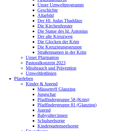
Unser Umweltprogramm
Geschichte
Altarbild
Der Hl. Judas Thaddäus
Die Kirchenfenster
Die Statue des hl. Antonius
Der alte Kreuzweg
Die Glocken der Krim
Die Kreuzigungsgruppe
Straßennamen in der Krim
Unser Pfarrpatron
Pastoralkonzept 2023
Missbrauch und Prävention
Umweltleitlinien
Pfarrleben
Kinder & Jugend
Mäusetreff Glanzing
Jungschar
Pfadfindergruppe 58 (Krim)
Pfadfindergruppe 81 (Glanzing)
Jugend
Babysitter:innen
Schulseelsorge
Kindergartenseelsorge