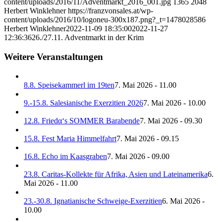
content/uploads/2016/11/Adventmarkt_2016_001.jpg
1365
2048
Herbert Winklehner
https://franzvonsales.at/wp-
content/uploads/2016/10/logoneu-300x187.png?_t=1478028586
Herbert Winklehner
2022-11-09 18:35:00
2022-11-27
12:36:36
26./27.11. Adventmarkt in der Krim
Weitere Veranstaltungen
8.8. Speisekammerl im 19ten
7. Mai 2026 - 11.00
9.-15.8. Salesianische Exerzitien 2026
7. Mai 2026 - 10.00
12.8. Friedα‘s SOMMER Barabende
7. Mai 2026 - 09.30
15.8. Fest Maria Himmelfahrt
7. Mai 2026 - 09.15
16.8. Echo im Kaasgraben
7. Mai 2026 - 09.00
23.8. Caritas-Kollekte für Afrika, Asien und Lateinamerika
6.
Mai 2026 - 11.00
23.-30.8. Ignatianische Schweige-Exerzitien
6. Mai 2026 -
10.00