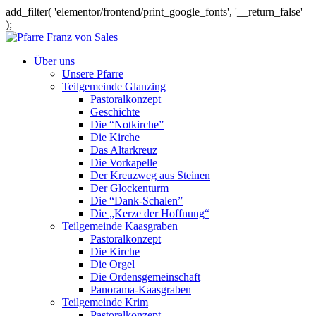
add_filter( 'elementor/frontend/print_google_fonts', '__return_false'
);
Über uns
Unsere Pfarre
Teilgemeinde Glanzing
Pastoralkonzept
Geschichte
Die “Notkirche”
Die Kirche
Das Altarkreuz
Die Vorkapelle
Der Kreuzweg aus Steinen
Der Glockenturm
Die “Dank-Schalen”
Die „Kerze der Hoffnung“
Teilgemeinde Kaasgraben
Pastoralkonzept
Die Kirche
Die Orgel
Die Ordensgemeinschaft
Panorama-Kaasgraben
Teilgemeinde Krim
Pastoralkonzept