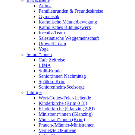
Erwachsene
Anima
Familienrunden & Freundeskreise
Gymnastik
Katholische Männerbewegung
Katholisches Bildungswerk
Kreativ-Team
Salesianische Weggemeinschaft
Umwelt-Team
Yoga
Senior*innen
Cafe Zeitreise
LIMA
Solli-Runde
Senior:innen Nachmittag
Spätlese Krim
Seniorenheim-Seelsorge
Liturgie
Wort-Gottes-Feier-Leitende
Kinderkirche (Krim 0-8J)
Kinderkirche (Glanzing 2-8J)
Ministrant*innen (Glanzing)
Ministrant*innen (Krim)
Frauen-/Männer-Ministranten
Vernetzte Ökumene