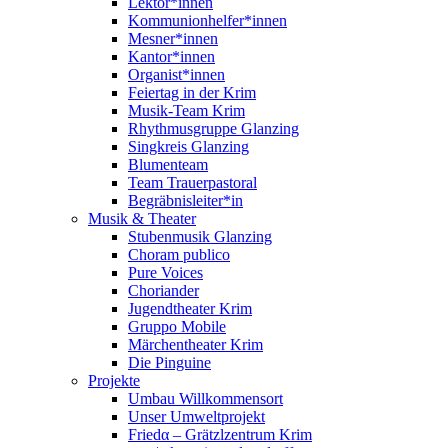
Lektor*innen
Kommunionhelfer*innen
Mesner*innen
Kantor*innen
Organist*innen
Feiertag in der Krim
Musik-Team Krim
Rhythmusgruppe Glanzing
Singkreis Glanzing
Blumenteam
Team Trauerpastoral
Begräbnisleiter*in
Musik & Theater
Stubenmusik Glanzing
Choram publico
Pure Voices
Choriander
Jugendtheater Krim
Gruppo Mobile
Märchentheater Krim
Die Pinguine
Projekte
Umbau Willkommensort
Unser Umweltprojekt
Friedα – Grätzlzentrum Krim