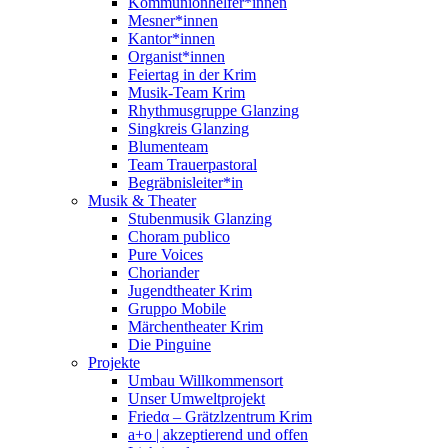
Kommunionhelfer*innen
Mesner*innen
Kantor*innen
Organist*innen
Feiertag in der Krim
Musik-Team Krim
Rhythmusgruppe Glanzing
Singkreis Glanzing
Blumenteam
Team Trauerpastoral
Begräbnisleiter*in
Musik & Theater
Stubenmusik Glanzing
Choram publico
Pure Voices
Choriander
Jugendtheater Krim
Gruppo Mobile
Märchentheater Krim
Die Pinguine
Projekte
Umbau Willkommensort
Unser Umweltprojekt
Friedα – Grätzlzentrum Krim
a+o | akzeptierend und offen