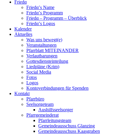
Friedα
Friedα’s Name
Friedα’s Programm
Friedα – Programm – Überblick
Friedα’s Logos
Kalender
Aktuelles
Was uns bewegt(e)
Veranstaltungen
Pfarrblatt MITEINANDER
Verlautbarungen
Gottesdiensteinteilung
Liedpläne (Krim)
Social Media
Fotos
Logos
Kontoverbindungen für Spenden
Kontakt
Pfarrbüro
Seelsorgeteam
Aushilfsseelsorger
Pfarrgemeinderat
Pfarrleitungsteam
Gemeindeausschuss Glanzing
Gemeindeausschuss Kaasgraben