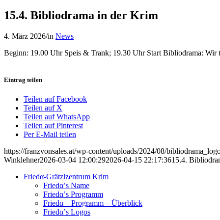
15.4. Bibliodrama in der Krim
4. März 2026
/
in
News
Beginn: 19.00 Uhr Speis & Trank; 19.30 Uhr Start Bibliodrama: Wir 
Eintrag teilen
Teilen auf Facebook
Teilen auf X
Teilen auf WhatsApp
Teilen auf Pinterest
Per E-Mail teilen
https://franzvonsales.at/wp-content/uploads/2024/08/bibliodrama_log
Winklehner
2026-03-04 12:00:29
2026-04-15 22:17:36
15.4. Bibliodra
Friedα-Grätzlzentrum Krim
Friedα’s Name
Friedα’s Programm
Friedα – Programm – Überblick
Friedα’s Logos