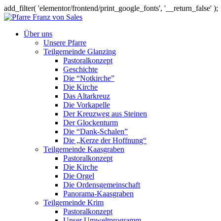
add_filter( 'elementor/frontend/print_google_fonts', '__return_false' );
Über uns
Unsere Pfarre
Teilgemeinde Glanzing
Pastoralkonzept
Geschichte
Die “Notkirche”
Die Kirche
Das Altarkreuz
Die Vorkapelle
Der Kreuzweg aus Steinen
Der Glockenturm
Die “Dank-Schalen”
Die „Kerze der Hoffnung“
Teilgemeinde Kaasgraben
Pastoralkonzept
Die Kirche
Die Orgel
Die Ordensgemeinschaft
Panorama-Kaasgraben
Teilgemeinde Krim
Pastoralkonzept
Unser Umweltprogramm