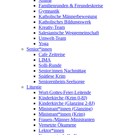
Anima
Familienrunden & Freundeskreise
Gymnastik
Katholische Männerbewegung
Katholisches Bildungswerk
Kreativ-Team
Salesianische Weggemeinschaft
Umwelt-Team
Yoga
Senior*innen
Cafe Zeitreise
LIMA
Solli-Runde
Senior:innen Nachmittag
Spätlese Krim
Seniorenheim-Seelsorge
Liturgie
Wort-Gottes-Feier-Leitende
Kinderkirche (Krim 0-8J)
Kinderkirche (Glanzing 2-8J)
Ministrant*innen (Glanzing)
Ministrant*innen (Krim)
Frauen-/Männer-Ministranten
Vernetzte Ökumene
Lektor*innen