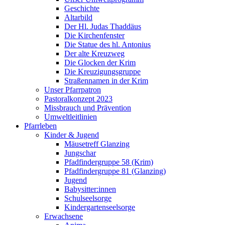
Geschichte
Altarbild
Der Hl. Judas Thaddäus
Die Kirchenfenster
Die Statue des hl. Antonius
Der alte Kreuzweg
Die Glocken der Krim
Die Kreuzigungsgruppe
Straßennamen in der Krim
Unser Pfarrpatron
Pastoralkonzept 2023
Missbrauch und Prävention
Umweltleitlinien
Pfarrleben
Kinder & Jugend
Mäusetreff Glanzing
Jungschar
Pfadfindergruppe 58 (Krim)
Pfadfindergruppe 81 (Glanzing)
Jugend
Babysitter:innen
Schulseelsorge
Kindergartenseelsorge
Erwachsene