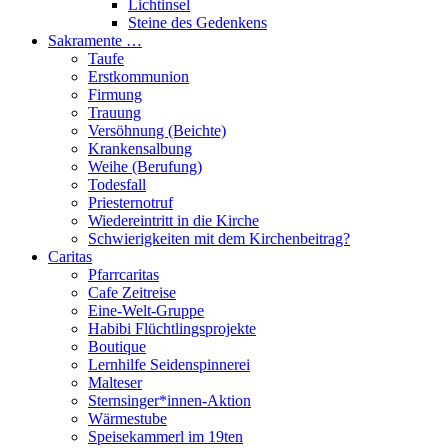
Lichtinsel
Steine des Gedenkens
Sakramente …
Taufe
Erstkommunion
Firmung
Trauung
Versöhnung (Beichte)
Krankensalbung
Weihe (Berufung)
Todesfall
Priesternotruf
Wiedereintritt in die Kirche
Schwierigkeiten mit dem Kirchenbeitrag?
Caritas
Pfarrcaritas
Cafe Zeitreise
Eine-Welt-Gruppe
Habibi Flüchtlingsprojekte
Boutique
Lernhilfe Seidenspinnerei
Malteser
Sternsinger*innen-Aktion
Wärmestube
Speisekammerl im 19ten