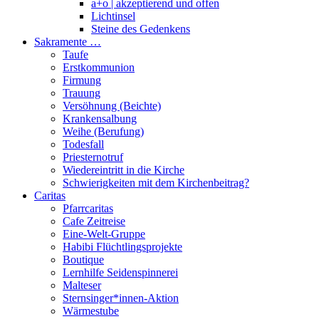
a+o | akzeptierend und offen
Lichtinsel
Steine des Gedenkens
Sakramente …
Taufe
Erstkommunion
Firmung
Trauung
Versöhnung (Beichte)
Krankensalbung
Weihe (Berufung)
Todesfall
Priesternotruf
Wiedereintritt in die Kirche
Schwierigkeiten mit dem Kirchenbeitrag?
Caritas
Pfarrcaritas
Cafe Zeitreise
Eine-Welt-Gruppe
Habibi Flüchtlingsprojekte
Boutique
Lernhilfe Seidenspinnerei
Malteser
Sternsinger*innen-Aktion
Wärmestube