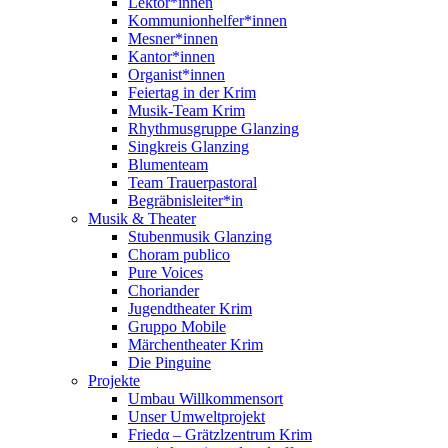
Lektor*innen
Kommunionhelfer*innen
Mesner*innen
Kantor*innen
Organist*innen
Feiertag in der Krim
Musik-Team Krim
Rhythmusgruppe Glanzing
Singkreis Glanzing
Blumenteam
Team Trauerpastoral
Begräbnisleiter*in
Musik & Theater
Stubenmusik Glanzing
Choram publico
Pure Voices
Choriander
Jugendtheater Krim
Gruppo Mobile
Märchentheater Krim
Die Pinguine
Projekte
Umbau Willkommensort
Unser Umweltprojekt
Friedα – Grätzlzentrum Krim