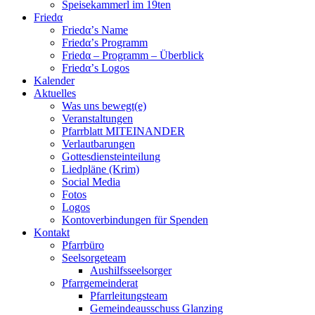
Speisekammerl im 19ten
Friedα
Friedα’s Name
Friedα’s Programm
Friedα – Programm – Überblick
Friedα’s Logos
Kalender
Aktuelles
Was uns bewegt(e)
Veranstaltungen
Pfarrblatt MITEINANDER
Verlautbarungen
Gottesdiensteinteilung
Liedpläne (Krim)
Social Media
Fotos
Logos
Kontoverbindungen für Spenden
Kontakt
Pfarrbüro
Seelsorgeteam
Aushilfsseelsorger
Pfarrgemeinderat
Pfarrleitungsteam
Gemeindeausschuss Glanzing