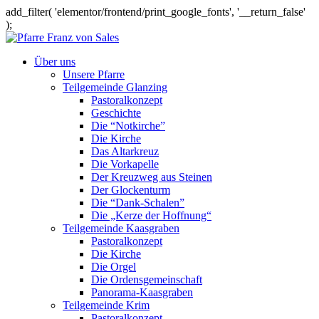
add_filter( 'elementor/frontend/print_google_fonts', '__return_false'
);
Über uns
Unsere Pfarre
Teilgemeinde Glanzing
Pastoralkonzept
Geschichte
Die “Notkirche”
Die Kirche
Das Altarkreuz
Die Vorkapelle
Der Kreuzweg aus Steinen
Der Glockenturm
Die “Dank-Schalen”
Die „Kerze der Hoffnung“
Teilgemeinde Kaasgraben
Pastoralkonzept
Die Kirche
Die Orgel
Die Ordensgemeinschaft
Panorama-Kaasgraben
Teilgemeinde Krim
Pastoralkonzept