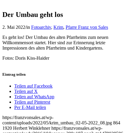
Der Umbau geht los
2. Mai 2022
/
in
Fotoarchiv
,
Krim
,
Pfarre Franz von Sales
Es geht los! Der Umbau des alten Pfarrheims zum neuen
Willkommensort startet. Hier sind zur Erinnerung letzte
Impressionen des alten Pfarrheims und Kindergartens.
Fotos: Doris Kiss-Haider
Eintrag teilen
Teilen auf Facebook
Teilen auf X
Teilen auf WhatsApp
Teilen auf Pinterest
Per E-Mail teilen
https://franzvonsales.at/wp-
content/uploads/2022/05/krim_umbau_02-05-2022_08.jpg
864
1920
Herbert Winklehner
https://franzvonsales.at/wp-