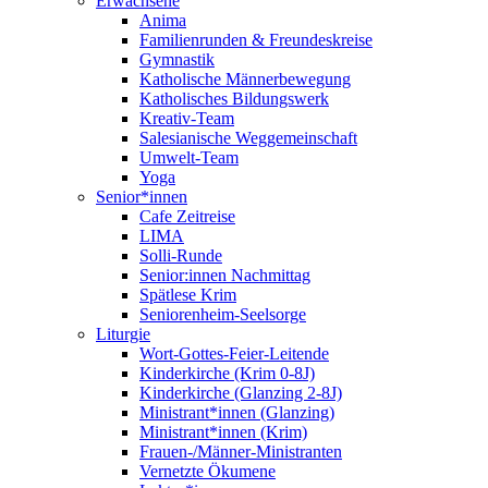
Erwachsene
Anima
Familienrunden & Freundeskreise
Gymnastik
Katholische Männerbewegung
Katholisches Bildungswerk
Kreativ-Team
Salesianische Weggemeinschaft
Umwelt-Team
Yoga
Senior*innen
Cafe Zeitreise
LIMA
Solli-Runde
Senior:innen Nachmittag
Spätlese Krim
Seniorenheim-Seelsorge
Liturgie
Wort-Gottes-Feier-Leitende
Kinderkirche (Krim 0-8J)
Kinderkirche (Glanzing 2-8J)
Ministrant*innen (Glanzing)
Ministrant*innen (Krim)
Frauen-/Männer-Ministranten
Vernetzte Ökumene