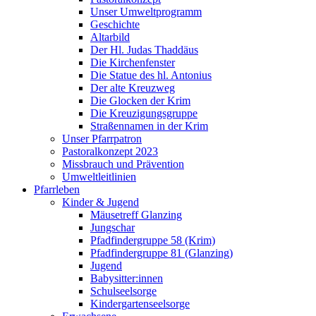
Unser Umweltprogramm
Geschichte
Altarbild
Der Hl. Judas Thaddäus
Die Kirchenfenster
Die Statue des hl. Antonius
Der alte Kreuzweg
Die Glocken der Krim
Die Kreuzigungsgruppe
Straßennamen in der Krim
Unser Pfarrpatron
Pastoralkonzept 2023
Missbrauch und Prävention
Umweltleitlinien
Pfarrleben
Kinder & Jugend
Mäusetreff Glanzing
Jungschar
Pfadfindergruppe 58 (Krim)
Pfadfindergruppe 81 (Glanzing)
Jugend
Babysitter:innen
Schulseelsorge
Kindergartenseelsorge