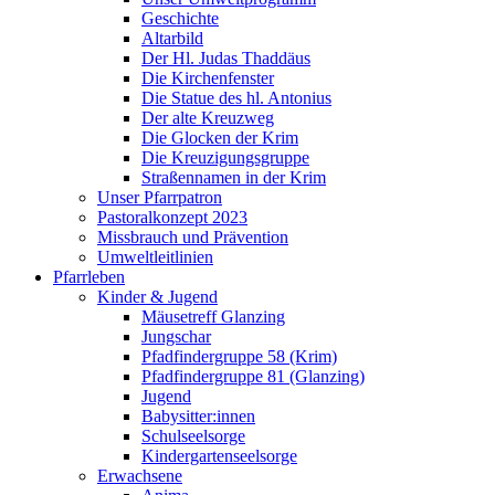
Geschichte
Altarbild
Der Hl. Judas Thaddäus
Die Kirchenfenster
Die Statue des hl. Antonius
Der alte Kreuzweg
Die Glocken der Krim
Die Kreuzigungsgruppe
Straßennamen in der Krim
Unser Pfarrpatron
Pastoralkonzept 2023
Missbrauch und Prävention
Umweltleitlinien
Pfarrleben
Kinder & Jugend
Mäusetreff Glanzing
Jungschar
Pfadfindergruppe 58 (Krim)
Pfadfindergruppe 81 (Glanzing)
Jugend
Babysitter:innen
Schulseelsorge
Kindergartenseelsorge
Erwachsene