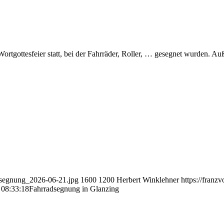
ortgottesfeier statt, bei der Fahrräder, Roller, … gesegnet wurden. A
adsegnung_2026-06-21.jpg
1600
1200
Herbert Winklehner
https://fran
 08:33:18
Fahrradsegnung in Glanzing