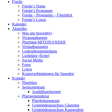
Friedα
Friedα’s Name
Friedα’s Programm
Friedα – Programm – Überblick
Friedα’s Logos
Kalender
Aktuelles
Was uns bewegt(e)
Veranstaltungen
Pfarrblatt MITEINANDER
Verlautbarungen
Gottesdiensteinteilung
Liedpläne (Krim)
Social Media
Fotos
Logos
Kontoverbindungen für Spenden
Kontakt
Pfarrbüro
Seelsorgeteam
Aushilfsseelsorger
Pfarrgemeinderat
Pfarrleitungsteam
Gemeindeausschuss Glanzing
Gemeindeausschuss Kaasgraben