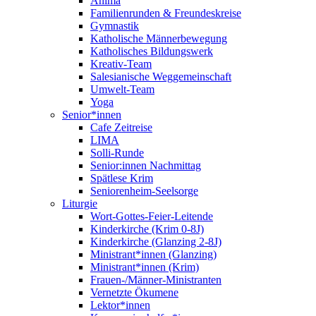
Anima
Familienrunden & Freundeskreise
Gymnastik
Katholische Männerbewegung
Katholisches Bildungswerk
Kreativ-Team
Salesianische Weggemeinschaft
Umwelt-Team
Yoga
Senior*innen
Cafe Zeitreise
LIMA
Solli-Runde
Senior:innen Nachmittag
Spätlese Krim
Seniorenheim-Seelsorge
Liturgie
Wort-Gottes-Feier-Leitende
Kinderkirche (Krim 0-8J)
Kinderkirche (Glanzing 2-8J)
Ministrant*innen (Glanzing)
Ministrant*innen (Krim)
Frauen-/Männer-Ministranten
Vernetzte Ökumene
Lektor*innen