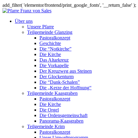
add_filter( 'elementor/frontend/print_google_fonts', '__return_false' );
Über uns
Unsere Pfarre
Teilgemeinde Glanzing
Pastoralkonzept
Geschichte
Die “Notkirche”
Die Kirche
Das Altarkreuz
Die Vorkapelle
Der Kreuzweg aus Steinen
Der Glockenturm
Die “Dank-Schalen”
Die „Kerze der Hoffnung“
Teilgemeinde Kaasgraben
Pastoralkonzept
Die Kirche
Die Orgel
Die Ordensgemeinschaft
Panorama-Kaasgraben
Teilgemeinde Krim
Pastoralkonzept
Unser Umweltprogramm