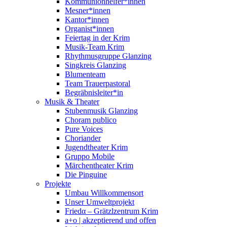
Kommunionhelfer*innen
Mesner*innen
Kantor*innen
Organist*innen
Feiertag in der Krim
Musik-Team Krim
Rhythmusgruppe Glanzing
Singkreis Glanzing
Blumenteam
Team Trauerpastoral
Begräbnisleiter*in
Musik & Theater
Stubenmusik Glanzing
Choram publico
Pure Voices
Choriander
Jugendtheater Krim
Gruppo Mobile
Märchentheater Krim
Die Pinguine
Projekte
Umbau Willkommensort
Unser Umweltprojekt
Friedα – Grätzlzentrum Krim
a+o | akzeptierend und offen