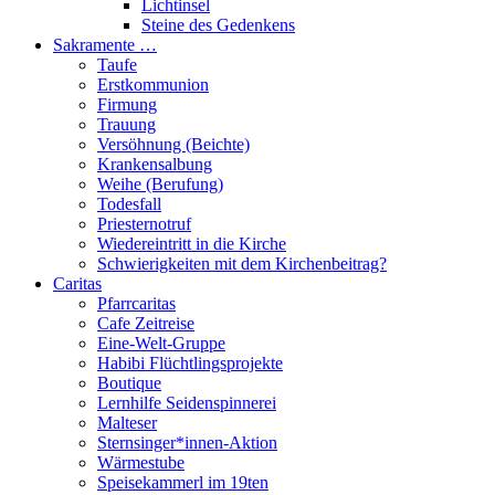
Lichtinsel
Steine des Gedenkens
Sakramente …
Taufe
Erstkommunion
Firmung
Trauung
Versöhnung (Beichte)
Krankensalbung
Weihe (Berufung)
Todesfall
Priesternotruf
Wiedereintritt in die Kirche
Schwierigkeiten mit dem Kirchenbeitrag?
Caritas
Pfarrcaritas
Cafe Zeitreise
Eine-Welt-Gruppe
Habibi Flüchtlingsprojekte
Boutique
Lernhilfe Seidenspinnerei
Malteser
Sternsinger*innen-Aktion
Wärmestube
Speisekammerl im 19ten