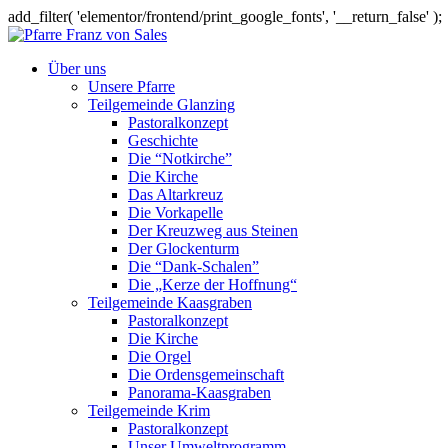
add_filter( 'elementor/frontend/print_google_fonts', '__return_false' );
Über uns
Unsere Pfarre
Teilgemeinde Glanzing
Pastoralkonzept
Geschichte
Die “Notkirche”
Die Kirche
Das Altarkreuz
Die Vorkapelle
Der Kreuzweg aus Steinen
Der Glockenturm
Die “Dank-Schalen”
Die „Kerze der Hoffnung“
Teilgemeinde Kaasgraben
Pastoralkonzept
Die Kirche
Die Orgel
Die Ordensgemeinschaft
Panorama-Kaasgraben
Teilgemeinde Krim
Pastoralkonzept
Unser Umweltprogramm