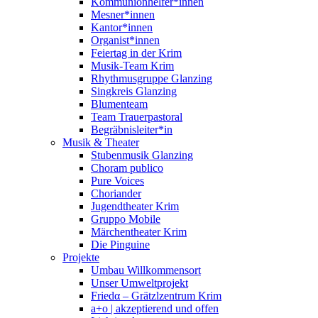
Kommunionhelfer*innen
Mesner*innen
Kantor*innen
Organist*innen
Feiertag in der Krim
Musik-Team Krim
Rhythmusgruppe Glanzing
Singkreis Glanzing
Blumenteam
Team Trauerpastoral
Begräbnisleiter*in
Musik & Theater
Stubenmusik Glanzing
Choram publico
Pure Voices
Choriander
Jugendtheater Krim
Gruppo Mobile
Märchentheater Krim
Die Pinguine
Projekte
Umbau Willkommensort
Unser Umweltprojekt
Friedα – Grätzlzentrum Krim
a+o | akzeptierend und offen