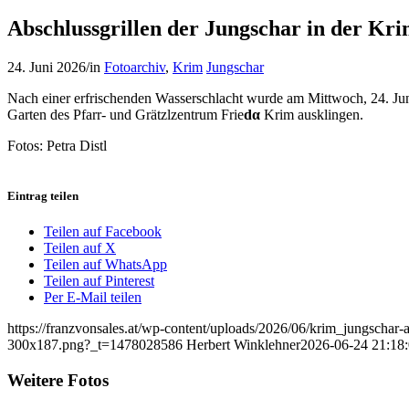
Abschlussgrillen der Jungschar in der Kr
24. Juni 2026
/
in
Fotoarchiv
,
Krim
Jungschar
Nach einer erfrischenden Wasserschlacht wurde am Mittwoch, 24. Juni
Garten des Pfarr- und Grätzlzentrum Frie
dα
Krim ausklingen.
Fotos: Petra Distl
Eintrag teilen
Teilen auf Facebook
Teilen auf X
Teilen auf WhatsApp
Teilen auf Pinterest
Per E-Mail teilen
https://franzvonsales.at/wp-content/uploads/2026/06/krim_jungschar-
300x187.png?_t=1478028586
Herbert Winklehner
2026-06-24 21:18
Weitere Fotos