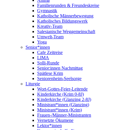
Anima
Familienrunden & Freundeskreise
Gymnastik
Katholische Männerbewegung
Katholisches Bildungswerk
Kreativ-Team
Salesianische Weggemeinschaft
Umwelt-Team
Yoga
Senior*innen
Cafe Zeitreise
LIMA
Solli-Runde
Senior:innen Nachmittag
Spätlese Krim
Seniorenheim-Seelsorge
Liturgie
Wort-Gottes-Feier-Leitende
Kinderkirche (Krim 0-8J)
Kinderkirche (Glanzing 2-8J)
Ministrant*innen (Glanzing)
Ministrant*innen (Krim)
Frauen-/Männer-Ministranten
Vernetzte Ökumene
Lektor*innen