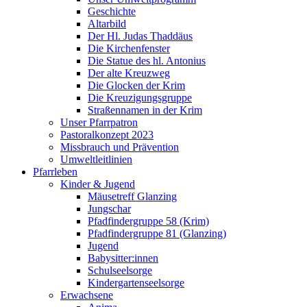
Geschichte
Altarbild
Der Hl. Judas Thaddäus
Die Kirchenfenster
Die Statue des hl. Antonius
Der alte Kreuzweg
Die Glocken der Krim
Die Kreuzigungsgruppe
Straßennamen in der Krim
Unser Pfarrpatron
Pastoralkonzept 2023
Missbrauch und Prävention
Umweltleitlinien
Pfarrleben
Kinder & Jugend
Mäusetreff Glanzing
Jungschar
Pfadfindergruppe 58 (Krim)
Pfadfindergruppe 81 (Glanzing)
Jugend
Babysitter:innen
Schulseelsorge
Kindergartenseelsorge
Erwachsene