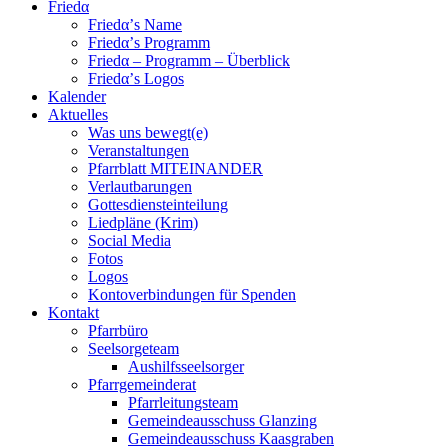
Friedα
Friedα’s Name
Friedα’s Programm
Friedα – Programm – Überblick
Friedα’s Logos
Kalender
Aktuelles
Was uns bewegt(e)
Veranstaltungen
Pfarrblatt MITEINANDER
Verlautbarungen
Gottesdiensteinteilung
Liedpläne (Krim)
Social Media
Fotos
Logos
Kontoverbindungen für Spenden
Kontakt
Pfarrbüro
Seelsorgeteam
Aushilfsseelsorger
Pfarrgemeinderat
Pfarrleitungsteam
Gemeindeausschuss Glanzing
Gemeindeausschuss Kaasgraben