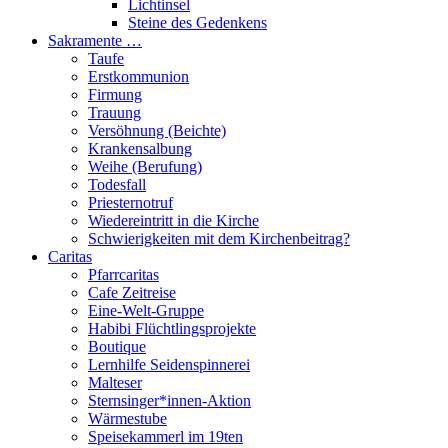
Lichtinsel
Steine des Gedenkens
Sakramente …
Taufe
Erstkommunion
Firmung
Trauung
Versöhnung (Beichte)
Krankensalbung
Weihe (Berufung)
Todesfall
Priesternotruf
Wiedereintritt in die Kirche
Schwierigkeiten mit dem Kirchenbeitrag?
Caritas
Pfarrcaritas
Cafe Zeitreise
Eine-Welt-Gruppe
Habibi Flüchtlingsprojekte
Boutique
Lernhilfe Seidenspinnerei
Malteser
Sternsinger*innen-Aktion
Wärmestube
Speisekammerl im 19ten