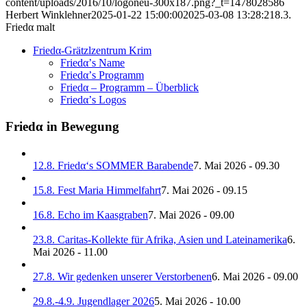
content/uploads/2016/10/logoneu-300x187.png?_t=1478028586
Herbert Winklehner
2025-01-22 15:00:00
2025-03-08 13:28:21
8.3.
Friedα malt
Friedα-Grätzlzentrum Krim
Friedα’s Name
Friedα’s Programm
Friedα – Programm – Überblick
Friedα’s Logos
Friedα in Bewegung
12.8. Friedα‘s SOMMER Barabende
7. Mai 2026 - 09.30
15.8. Fest Maria Himmelfahrt
7. Mai 2026 - 09.15
16.8. Echo im Kaasgraben
7. Mai 2026 - 09.00
23.8. Caritas-Kollekte für Afrika, Asien und Lateinamerika
6.
Mai 2026 - 11.00
27.8. Wir gedenken unserer Verstorbenen
6. Mai 2026 - 09.00
29.8.-4.9. Jugendlager 2026
5. Mai 2026 - 10.00