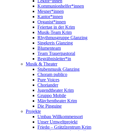
Lektor*innen
Kommunionhelfer*innen
Mesner*innen
Kantor*innen
Organist*innen
Feiertag in der Krim
Musik-Team Krim
Rhythmusgruppe Glanzing
Singkreis Glanzing
Blumenteam
Team Trauerpastoral
Begräbnisleiter*in
Musik & Theater
Stubenmusik Glanzing
Choram publico
Pure Voices
Choriander
Jugendtheater Krim
Gruppo Mobile
Märchentheater Krim
Die Pinguine
Projekte
Umbau Willkommensort
Unser Umweltprojekt
Friedα – Grätzlzentrum Krim