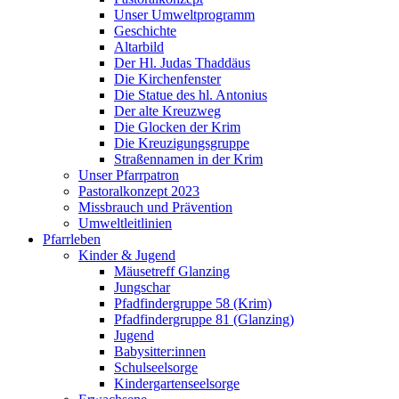
Unser Umweltprogramm
Geschichte
Altarbild
Der Hl. Judas Thaddäus
Die Kirchenfenster
Die Statue des hl. Antonius
Der alte Kreuzweg
Die Glocken der Krim
Die Kreuzigungsgruppe
Straßennamen in der Krim
Unser Pfarrpatron
Pastoralkonzept 2023
Missbrauch und Prävention
Umweltleitlinien
Pfarrleben
Kinder & Jugend
Mäusetreff Glanzing
Jungschar
Pfadfindergruppe 58 (Krim)
Pfadfindergruppe 81 (Glanzing)
Jugend
Babysitter:innen
Schulseelsorge
Kindergartenseelsorge