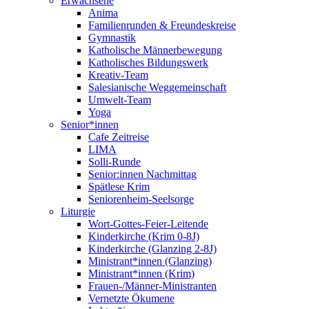
Erwachsene
Anima
Familienrunden & Freundeskreise
Gymnastik
Katholische Männerbewegung
Katholisches Bildungswerk
Kreativ-Team
Salesianische Weggemeinschaft
Umwelt-Team
Yoga
Senior*innen
Cafe Zeitreise
LIMA
Solli-Runde
Senior:innen Nachmittag
Spätlese Krim
Seniorenheim-Seelsorge
Liturgie
Wort-Gottes-Feier-Leitende
Kinderkirche (Krim 0-8J)
Kinderkirche (Glanzing 2-8J)
Ministrant*innen (Glanzing)
Ministrant*innen (Krim)
Frauen-/Männer-Ministranten
Vernetzte Ökumene