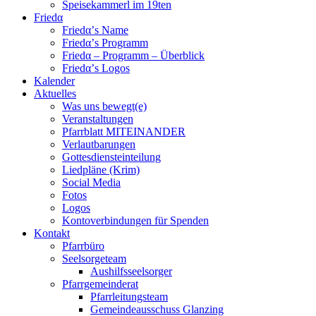
Speisekammerl im 19ten
Friedα
Friedα’s Name
Friedα’s Programm
Friedα – Programm – Überblick
Friedα’s Logos
Kalender
Aktuelles
Was uns bewegt(e)
Veranstaltungen
Pfarrblatt MITEINANDER
Verlautbarungen
Gottesdiensteinteilung
Liedpläne (Krim)
Social Media
Fotos
Logos
Kontoverbindungen für Spenden
Kontakt
Pfarrbüro
Seelsorgeteam
Aushilfsseelsorger
Pfarrgemeinderat
Pfarrleitungsteam
Gemeindeausschuss Glanzing