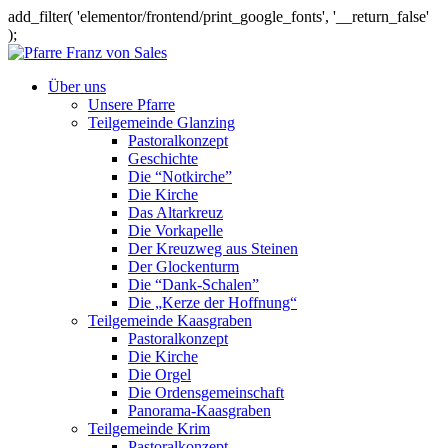
add_filter( 'elementor/frontend/print_google_fonts', '__return_false'
);
Über uns
Unsere Pfarre
Teilgemeinde Glanzing
Pastoralkonzept
Geschichte
Die “Notkirche”
Die Kirche
Das Altarkreuz
Die Vorkapelle
Der Kreuzweg aus Steinen
Der Glockenturm
Die “Dank-Schalen”
Die „Kerze der Hoffnung“
Teilgemeinde Kaasgraben
Pastoralkonzept
Die Kirche
Die Orgel
Die Ordensgemeinschaft
Panorama-Kaasgraben
Teilgemeinde Krim
Pastoralkonzept