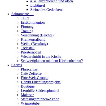
a+o | akzeptierend und offen
Lichtinsel
Steine des Gedenkens
Sakramente …
Taufe
Erstkommunion
Firmung
Trauung
Versöhnung (Beichte)
Krankensalbung
Weihe (Berufung)
Todesfall
Priesternotruf
Wiedereintritt in die Kirche
Schwierigkeiten mit dem Kirchenbeitrag?
Caritas
Pfarrcaritas
Cafe Zeitreise
Eine-Welt-Gruppe
Habibi Flüchtlingsprojekte
Boutique
Lernhilfe Seidenspinnerei
Malteser
Sternsinger*innen-Aktion
Wärmestube