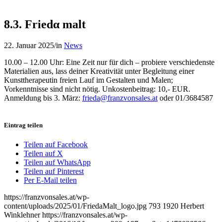
8.3. Friedα malt
22. Januar 2025
/
in
News
10.00 – 12.00 Uhr: Eine Zeit nur für dich – probiere verschiedenste
Materialien aus, lass deiner Kreativität unter Begleitung einer
Kunsttherapeutin freien Lauf im Gestalten und Malen;
Vorkenntnisse sind nicht nötig. Unkostenbeitrag: 10,- EUR.
Anmeldung bis 3. März:
frieda@franzvonsales.at
oder 01/3684587
Eintrag teilen
Teilen auf Facebook
Teilen auf X
Teilen auf WhatsApp
Teilen auf Pinterest
Per E-Mail teilen
https://franzvonsales.at/wp-
content/uploads/2025/01/FriedaMalt_logo.jpg
793
1920
Herbert
Winklehner
https://franzvonsales.at/wp-