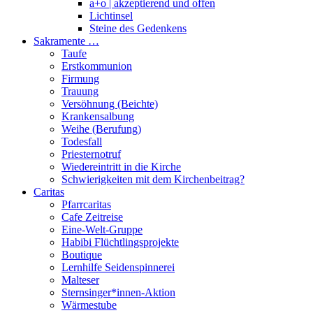
a+o | akzeptierend und offen
Lichtinsel
Steine des Gedenkens
Sakramente …
Taufe
Erstkommunion
Firmung
Trauung
Versöhnung (Beichte)
Krankensalbung
Weihe (Berufung)
Todesfall
Priesternotruf
Wiedereintritt in die Kirche
Schwierigkeiten mit dem Kirchenbeitrag?
Caritas
Pfarrcaritas
Cafe Zeitreise
Eine-Welt-Gruppe
Habibi Flüchtlingsprojekte
Boutique
Lernhilfe Seidenspinnerei
Malteser
Sternsinger*innen-Aktion
Wärmestube