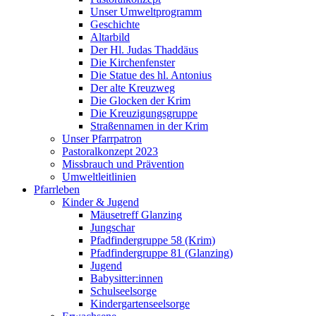
Unser Umweltprogramm
Geschichte
Altarbild
Der Hl. Judas Thaddäus
Die Kirchenfenster
Die Statue des hl. Antonius
Der alte Kreuzweg
Die Glocken der Krim
Die Kreuzigungsgruppe
Straßennamen in der Krim
Unser Pfarrpatron
Pastoralkonzept 2023
Missbrauch und Prävention
Umweltleitlinien
Pfarrleben
Kinder & Jugend
Mäusetreff Glanzing
Jungschar
Pfadfindergruppe 58 (Krim)
Pfadfindergruppe 81 (Glanzing)
Jugend
Babysitter:innen
Schulseelsorge
Kindergartenseelsorge