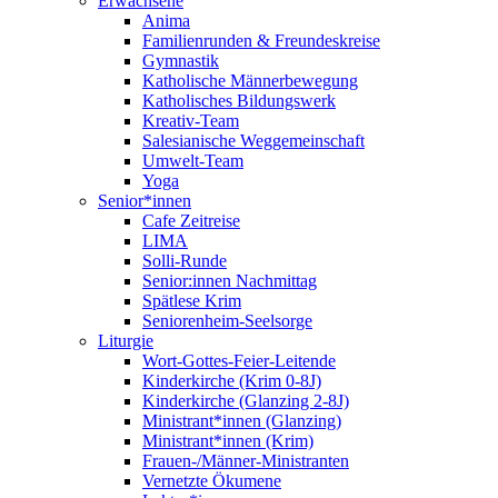
Erwachsene
Anima
Familienrunden & Freundeskreise
Gymnastik
Katholische Männerbewegung
Katholisches Bildungswerk
Kreativ-Team
Salesianische Weggemeinschaft
Umwelt-Team
Yoga
Senior*innen
Cafe Zeitreise
LIMA
Solli-Runde
Senior:innen Nachmittag
Spätlese Krim
Seniorenheim-Seelsorge
Liturgie
Wort-Gottes-Feier-Leitende
Kinderkirche (Krim 0-8J)
Kinderkirche (Glanzing 2-8J)
Ministrant*innen (Glanzing)
Ministrant*innen (Krim)
Frauen-/Männer-Ministranten
Vernetzte Ökumene