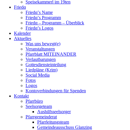
Speisekammerl im 19ten
Friedα
Friedα’s Name
Friedα’s Programm
Friedα – Programm – Überblick
Friedα’s Logos
Kalender
Aktuelles
Was uns bewegt(e)
Veranstaltungen
Pfarrblatt MITEINANDER
Verlautbarungen
Gottesdiensteinteilung
Liedpläne (Krim)
Social Media
Fotos
Logos
Kontoverbindungen für Spenden
Kontakt
Pfarrbüro
Seelsorgeteam
Aushilfsseelsorger
Pfarrgemeinderat
Pfarrleitungsteam
Gemeindeausschuss Glanzing