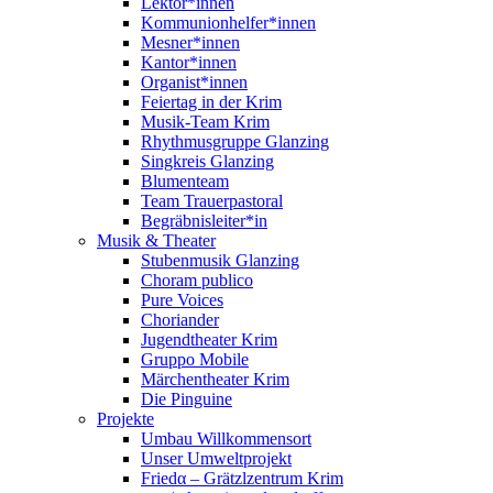
Lektor*innen
Kommunionhelfer*innen
Mesner*innen
Kantor*innen
Organist*innen
Feiertag in der Krim
Musik-Team Krim
Rhythmusgruppe Glanzing
Singkreis Glanzing
Blumenteam
Team Trauerpastoral
Begräbnisleiter*in
Musik & Theater
Stubenmusik Glanzing
Choram publico
Pure Voices
Choriander
Jugendtheater Krim
Gruppo Mobile
Märchentheater Krim
Die Pinguine
Projekte
Umbau Willkommensort
Unser Umweltprojekt
Friedα – Grätzlzentrum Krim