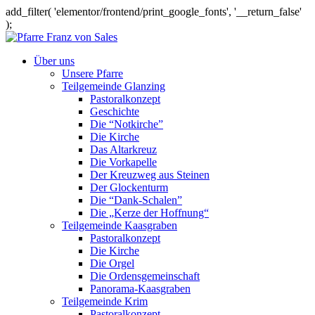
add_filter( 'elementor/frontend/print_google_fonts', '__return_false'
);
Über uns
Unsere Pfarre
Teilgemeinde Glanzing
Pastoralkonzept
Geschichte
Die “Notkirche”
Die Kirche
Das Altarkreuz
Die Vorkapelle
Der Kreuzweg aus Steinen
Der Glockenturm
Die “Dank-Schalen”
Die „Kerze der Hoffnung“
Teilgemeinde Kaasgraben
Pastoralkonzept
Die Kirche
Die Orgel
Die Ordensgemeinschaft
Panorama-Kaasgraben
Teilgemeinde Krim
Pastoralkonzept